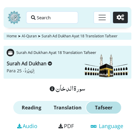
Search
Go
Home
➤
Al-Quran
➤
Surah Ad Dukhan Ayat 18 Translation Tafseer
Surah Ad Dukhan Ayat 18 Translation Tafseer
Surah Ad Dukhan
اِلَیْهِ یُرَدُّ
Para 25 -
سورة الدخان
Reading
Translation
Tafseer
Audio
PDF
Language