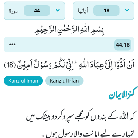
اٰياتها
سورۃ
44
18
بِسْمِ اللّٰهِ الرَّحْمٰنِ الرَّحِیْمِ
44.18
اَنْ اَدُّوْۤا اِلَیَّ عِبَادَ اللّٰهِؕ-اِنِّیْ لَكُمْ رَسُوْلٌ اَمِیْنٌۙ (18)
Kanz ul Iman
Kanz ul Irfan
کنزالایمان
کہ اللہ کے بندوں کو مجھے سپرد کردو بیشک میں
تمہارے لیے امانت والا رسول ہوں ۔