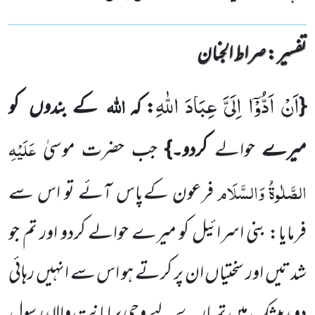
تفسیر : ‎صراط الجنان
اَنْ اَدُّوْۤا اِلَیَّ عِبَادَ اللّٰهِ
اللہ
{
: کہ
کے بندوں کو
عَلَیْہِ
میرے
حوالے
کردو۔}
جب حضرت موسیٰ
الصَّلٰوۃُ وَالسَّلَام
فرعون کےپاس آئے تو اس سے
فرمایا: بنی اسرائیل کو میرے حوالے کردو اور تم جو
شدتیں اور سختیاں ان پر کرتے ہو اس سے انہیں رہائی
دو ،بیشک میں تمہارے لیے وحی پر امانت والا، رسول