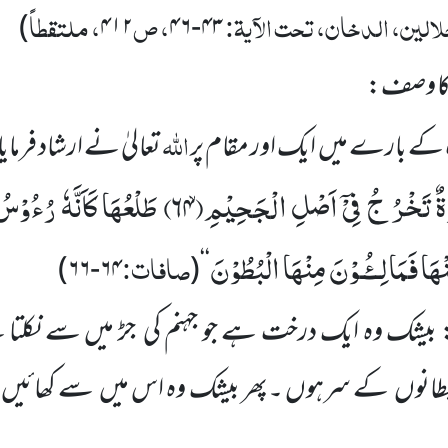
لالین، الدخان، تحت الآیۃ:
، ص
، ملتقطاً
)
۴۱۲
۴۳-۴۶
 کا وصف:
اللہ
ے بارے میں ایک اور مقام پر
تعالیٰ نے ارشاد فرمای
َةٌ تَخْرُ جُ فِیْۤ اَصْلِ الْجَحِیْمِۙ(
۶۴)
طَلْعُهَا كَاَنَّهٗ رُءُوْ
نْهَا فَمَالِــٴُـوْنَ مِنْهَا الْبُطُوْنَ
صافات:
)
۶۴-۶۶
(
‘‘
 بیشک وہ ایک درخت ہے جو جہنم کی جڑ میں سے نکلتا
طانوں کے سرہوں ۔پھر بیشک وہ اس میں سے کھائی