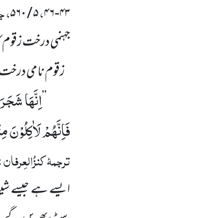
،
، ج
۵ / ۵۶۰
۴۳-۴۶
جہنمی درخت زقوم
زقوم نامی درخت ک
اِنَّهَا شَجَر
’’
فَاِنَّهُمْ لَاٰكِلُوْنَ مِ
ترجمۂ
کنزُالعِرفان
:
ایسے ہے جیسے شی
پیٹ بھریں گے۔