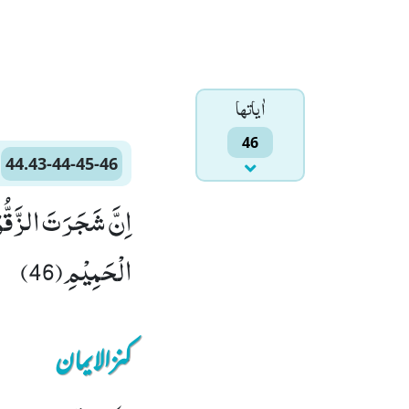
اٰياتها
46
44.43-44-45-46
الْحَمِیْمِ(46)
کنزالایمان