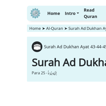
Read
Home
Intro
Quran
Home
➤
Al-Quran
➤
Surah Ad Dukhan Ay
Surah Ad Dukhan Ayat 43-44-45
Surah Ad Dukh
اِلَیْهِ یُرَدُّ
Para 25 -