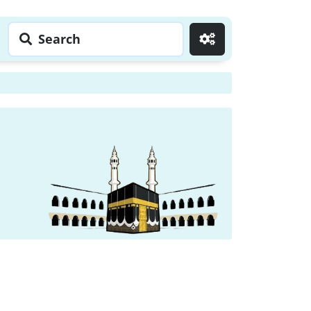
Search
Go