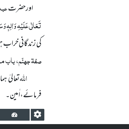
عبد
اورحضرت
تَعَالٰی عَلَیْہِ وَاٰلِہٖ وَسَ
کی زندگانی خراب ہوج
صفۃ جہنّم، باب ما 
اللہ
تعالیٰ ہ
فرمائے،اٰمین۔