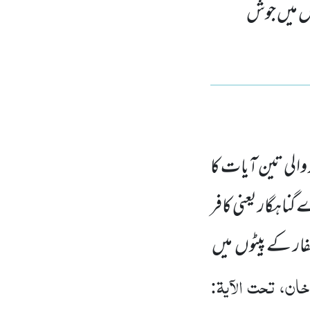
وں میں جوش
لی تین آیات کا
گناہگار یعنی کافر
فار کے پیٹوں میں
ان، تحت الآیۃ: