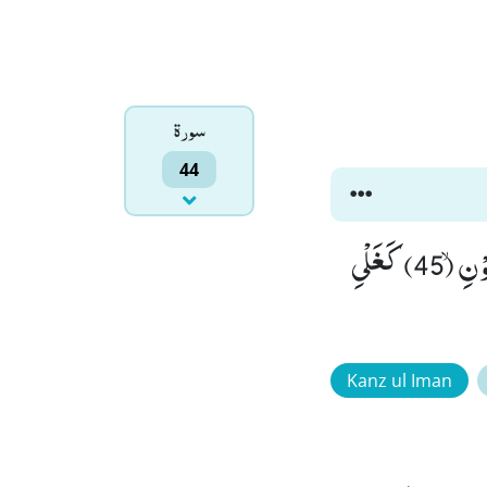
سورۃ
44
اِنَّ شَجَرَتَ الزَّقُّوْمِۙ (43) طَعَامُ الْاَثِیْمِ ﳝ (44) كَالْمُهْلِۚۛ-یَغْلِیْ فِی الْبُطُوْنِۙ (45) كَغَلْیِ
Kanz ul Iman