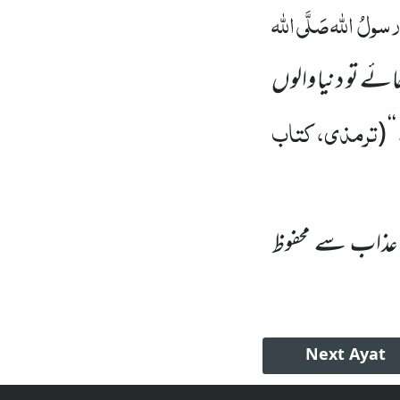
سولُ اللہ
صَلَّی اللہ
جائے تو دنیا والوں
ترمذی، کتاب
‘
(
ن عذاب سے محفوظ
Next
Ayat