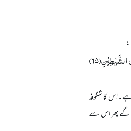
ا:
سُ الشَّیٰطِیْنِ(
۶۵)
 ہے۔اس کا شگوفہ
ں گے پھر اس سے