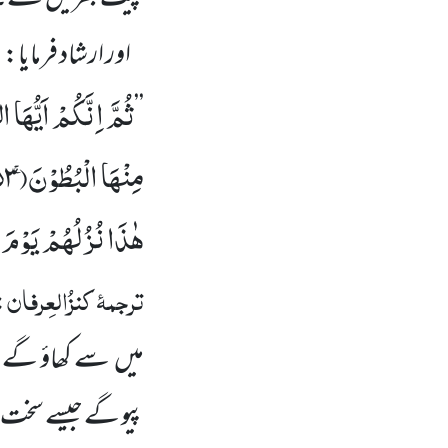
اور ارشاد فرمایا:
ثُمَّ اِنَّكُمْ اَیُّهَا 
’’
مِنْهَا الْبُطُوْنَۚ(
۵۳)
هٰذَا نُزُلُهُمْ یَوْمَ 
ترجمۂ
کنزُالعِرفان
:
میں سے کھاؤ گے۔پ
پیو گے جیسے سخت 