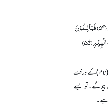
ۙ(
۵۲)
فَمَالِــٴُـوْنَ
لْهِیْمِؕ(
۵۵)
م (نام)کے درخت
 پیو گے۔تو ایسے
ی ہے۔