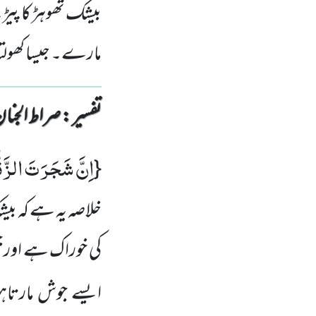
بیشک تھوہڑ کا پی
مارے۔ جیسا کھولت
تفسیر : ‎صراط الجنان
اِنَّ شَجَرَتَ الزَّقّ
{
خلاصہ یہ ہے کہ بیش
کی خوراک ہے اور ج
ایسے جوش مارتاہوگ