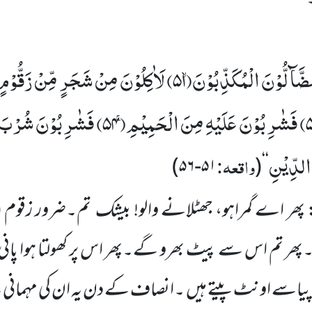
الضَّآلُّوْنَ الْمُكَذِّبُوْنَۙ(
۵۱)
لَاٰكِلُوْنَ مِنْ شَجَرٍ مِّنْ زَقُّوْمٍ
فَشٰرِبُوْنَ عَلَیْهِ مِنَ الْحَمِیْمِۚ(
۵۴)
فَشٰرِبُوْنَ شُرْبَ ا
الدِّیْنِ
واقعہ:
)
۵۱-۵۶
(
‘‘
 پھر اے گمراہو، جھٹلانے والو! بیشک تم۔ضرور زقو
ھر تم اس سے پیٹ بھرو گے۔پھر اس پر کھولتا ہوا پانی
پیاسے اونٹ پیتے ہیں ۔انصاف کے دن یہ ان کی مہمان