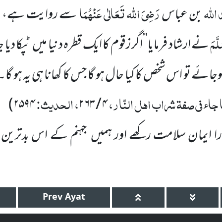
اللہ
رَضِیَ اللہ تَعَالٰی عَنْہُمَا
ر
بن عباس
سے روایت ہے،
لَّمَ
نے ارشاد فرمایا’’اگر زقوم کا ایک قطرہ دنیا میں ٹپکا دیا 
ائے تو اس شخص کا کیا حال ہو گا جس کا کھانا ہی یہ ہو گا۔‘
جاء فی صفۃ شراب اہل النّار،
، الحدیث:
)
۲۵۹۴
۴ / ۲۶۳
مارا ایمان سلامت رکھے اور ہمیں جہنم کے اس بدتری
Prev
Ayat