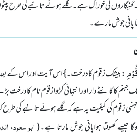
ڑ۔ گنہگاروں کی خوراک ہے۔ گلے ہوئے تانبے کی طرح پیٹ
ا پانی جوش مارے۔
ُوْمِ
: بیشک زقوم کادرخت۔} اس آیت اور اس کے بعد وا
ک جہنم کا کانٹے دار اور انتہائی کڑوازقوم نام کادرخت بڑے 
ہنمی زقوم کی کیفیت یہ ہے کہ گلے ہوئے تانبے کی طرح ک
ابو سعود، الدخ
ا جیسے کھولتا ہواپانی جوش مارتا ہے۔
(