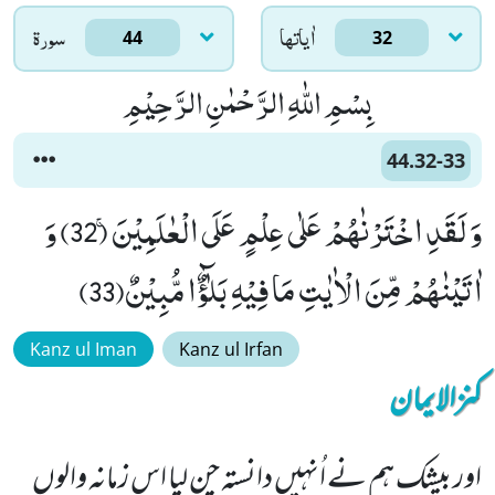
اٰياتها
سورۃ
44
32
بِسْمِ اللّٰهِ الرَّحْمٰنِ الرَّحِیْمِ
44.32-33
وَ لَقَدِ اخْتَرْنٰهُمْ عَلٰى عِلْمٍ عَلَى الْعٰلَمِیْنَۚ (32) وَ
اٰتَیْنٰهُمْ مِّنَ الْاٰیٰتِ مَا فِیْهِ بَلٰٓؤٌا مُّبِیْنٌ(33)
Kanz ul Iman
Kanz ul Irfan
کنزالایمان
اور بیشک ہم نے اُنہیں دانستہ چن لیا اس زمانہ والوں