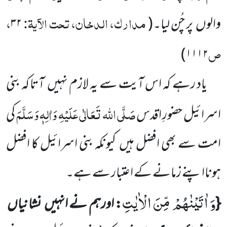
مدارک، الدخان، تحت الآیۃ:
،
والوں
پر چُن لیا۔
(
۳۲
ص
)
۱۱۱۲
یاد رہے کہ اس آیت سے یہ لازم نہیں
آ
تا کہ بنی
صَلَّی اللہ تَعَالٰی عَلَیْہِ وَاٰلِہٖ وَسَلَّمَ
اسرائیل حضورِ
اقدس
کی
امت سے
بھی افضل ہیں
کیونکہ بنی اسرائیل کا افضل
ہونااپنے زمانے کے اعتبار سے ہے۔
وَ اٰتَیْنٰهُمْ مِّنَ الْاٰیٰتِ
{
: اورہم نے انہیں
نشانیاں