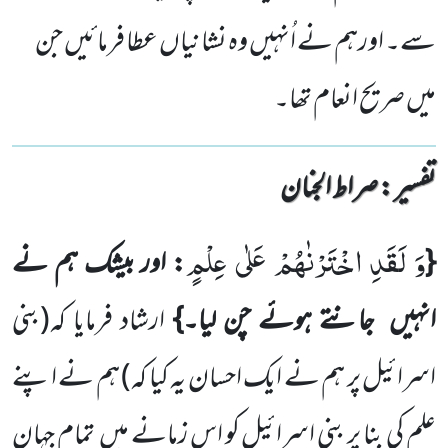
سے۔ اورہم نے اُنہیں وہ نشانیاں عطا فرمائیں جن
میں صریح انعام تھا۔
تفسیر : ‎صراط الجنان
وَ لَقَدِ اخْتَرْنٰهُمْ عَلٰى عِلْمٍ
{
: اور بیشک ہم نے
انہیں
جانتے ہوئے چن لیا۔}
ارشاد فرمایا
کہ
(بنی
اسرائیل پر ہم نے ایک احسان یہ کیا کہ)
ہم نے اپنے
علم کی بنا پر بنی اسرائیل کو اس زمانے میں
تمام جہان