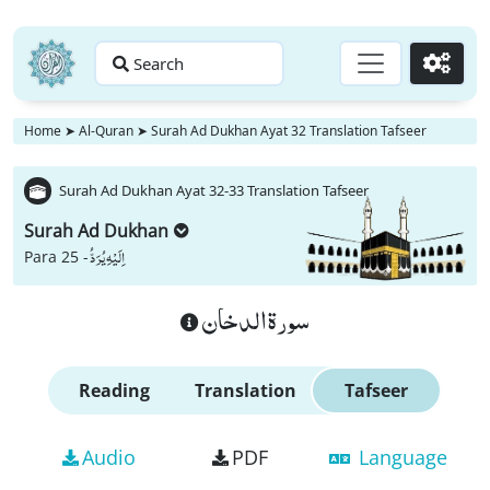
Search
Go
Home
➤
Al-Quran
➤
Surah Ad Dukhan Ayat 32 Translation Tafseer
Surah Ad Dukhan Ayat 32-33 Translation Tafseer
Surah Ad Dukhan
اِلَیْهِ یُرَدُّ
Para 25 -
سورة الدخان
Reading
Translation
Tafseer
Audio
PDF
Language