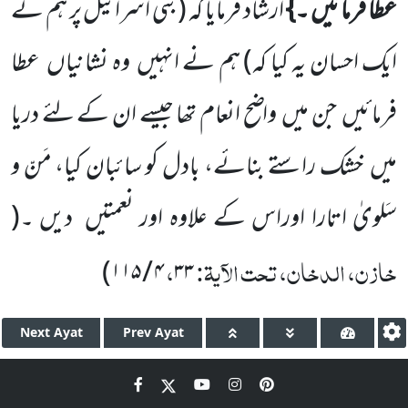
عطا فرمائیں ۔}
ارشاد فرمایا کہ
(بنی اسرائیل پر ہم نے
ایک احسان یہ
کیا کہ)
ہم نے انہیں
وہ نشانیاں
عطا
فرمائیں
جن میں
واضح انعام تھا جیسے ان کے لئے دریا
میں
خشک راستے بنائے، بادل کو سائبان کیا، مَنّ و
سَلویٰ اتارا اوراس کے علاوہ اور نعمتیں
دیں ۔
(
خازن، الدخان، تحت الآیۃ:
،
)
۱۱۵
/
۴
۳۳
Next
Ayat
Prev
Ayat