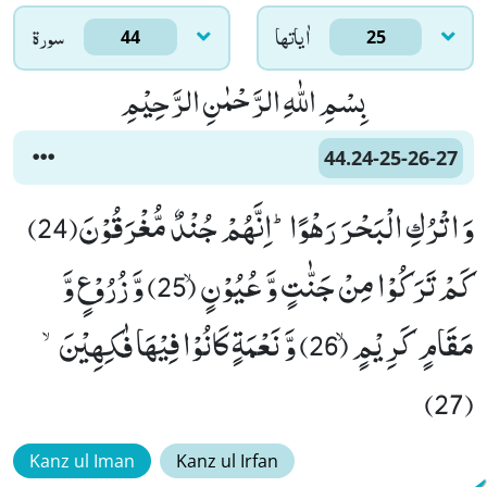
اٰياتها
سورۃ
44
25
بِسْمِ اللّٰهِ الرَّحْمٰنِ الرَّحِیْمِ
44.24-25-26-27
وَ اتْرُكِ الْبَحْرَ رَهْوًاؕ-اِنَّهُمْ جُنْدٌ مُّغْرَقُوْنَ(24)
كَمْ تَرَكُوْا مِنْ جَنّٰتٍ وَّ عُیُوْنٍۙ (25) وَّ زُرُوْعٍ وَّ
مَقَامٍ كَرِیْمٍۙ (26) وَّ نَعْمَةٍ كَانُوْا فِیْهَا فٰكِهِیْنَۙ
(27)
Kanz ul Iman
Kanz ul Irfan