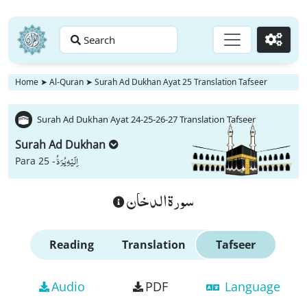
Search
Go
Home
➤
Al-Quran
➤
Surah Ad Dukhan Ayat 25 Translation Tafseer
Surah Ad Dukhan Ayat 24-25-26-27 Translation Tafseer
Surah Ad Dukhan
اِلَیْهِ یُرَدُّ
Para 25 -
سورة الدخان
Reading
Translation
Tafseer
Audio
PDF
Language