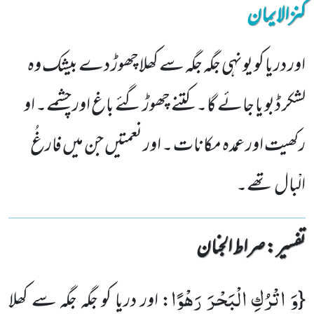
کنزالایمان
اور دریا کو یونہی جگہ جگہ سے کھلاچھوڑ دے بیشک وہ
لشکر ڈبو یا جائے گا۔ کتنے چھوڑ گئے باغ اور چشمے۔ او
رکھیت اور عمدہ مکانات ۔ اور نعمتیں جن میں فارغُ
الْبال تھے۔
تفسیر : ‎صراط الجنان
وَ اتْرُكِ الْبَحْرَ رَهْوًا
{
: اور دریا کو جگہ جگہ سے کھلا