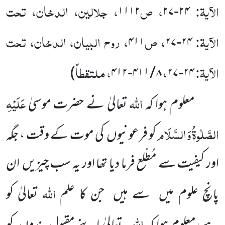
الآیۃ:
، ص
، جلالین، الدخان، تحت
۱۱۱۲
۲۴-۲۷
الآیۃ:
، ص
، روح البیان، الدخان، تحت
۴۱۱
۲۴-۲۷
الآیۃ:
،
، ملتقطاً
)
۸ / ۴۱۱-۴۱۲
۲۴-۲۷
اللہ
عَلَیْہِ
معلوم ہوا کہ
تعالیٰ نے حضرت موسیٰ
الصَّلٰوۃُ
وَالسَّلَام
کو فرعونیوں کی موت کے وقت ، جگہ
اور کیفیت سے مُطّلع فرما دیا تھا اور یہ سب چیزیں ان
اللہ
پانچ علوم میں سے ہیں جن کا علم
تعالیٰ کو
اللہ