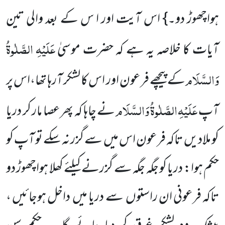
ہواچھوڑ دو۔} اس آیت اور ا س کے بعد والی تین
عَلَیْہِ
الصَّلٰوۃُ
آیات کا خلاصہ یہ ہے کہ حضرت موسیٰ
وَالسَّلَام
کے پیچھے فرعون اور اس کا لشکر آرہا تھا،اس پر
عَلَیْہِ
الصَّلٰوۃُ
وَالسَّلَام
آپ
نے چاہا کہ پھرعصا مار کر دریا
کو ملادیں تاکہ فرعون اس میں سے گزر نہ سکے تو آپ کو
حکم ہوا: دریا کو جگہ جگہ سے گزرنے کیلئے کھلا ہواچھوڑ دو
تاکہ فرعونی ان راستوں سے دریا میں داخل ہوجائیں ،