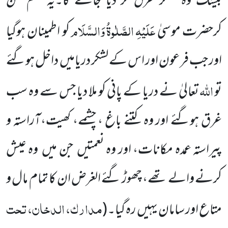
بیشک وہ لشکر غرق کر دیا جائے گا۔یہ حکم سن
عَلَیْہِ
الصَّلٰوۃُ
وَالسَّلَام
کرحضرت موسیٰ
کو اطمینان ہوگیا
اور جب فرعون اور اس کے لشکر دریامیں داخل ہوگئے
اللہ
تو
تعالیٰ نے دریا کے پانی کو ملا دیا جس سے وہ سب
غرق ہوگئے اور وہ کتنے باغ ، چشمے، کھیت،آراستہ و
پیراستہ عمدہ مکانات، اور وہ نعمتیں جن میں وہ عیش
کرنے والے تھے، چھوڑ گئے الغرض ان کا تمام مال و
مدارک، الدخان، تحت
متاع اور سامان یہیں رہ گیا۔
(