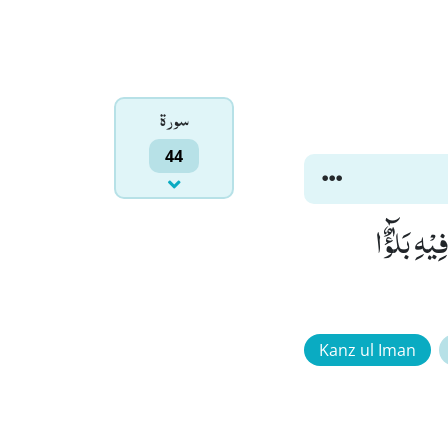
سورۃ
44
لْاٰیٰتِ مَا فِیْهِ بَلٰٓؤٌا
Kanz ul Iman