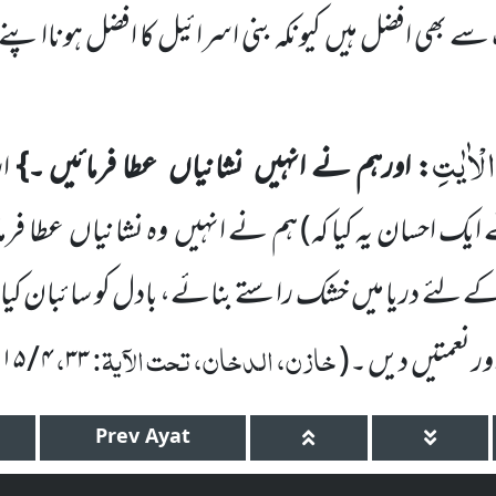
 سے
بھی افضل ہیں
کیونکہ بنی اسرائیل کا افضل ہونااپنے
الْاٰیٰتِ
: اورہم نے انہیں
نشانیاں
عطا فرمائیں ۔}
ار
 ایک احسان یہ
کیا کہ)
ہم نے انہیں
وہ نشانیاں
عطا فرم
کے لئے دریا میں
خشک راستے بنائے، بادل کو سائبان کیا، مَ
خازن، الدخان، تحت الآیۃ:
،
ر نعمتیں
دیں ۔
(
۳۳
۴
/
۱۱۵
Prev
Ayat