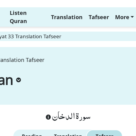
Listen
Translation
Tafseer
More
Quran
at 33 Translation Tafseer
anslation Tafseer
an
سورة الدخان