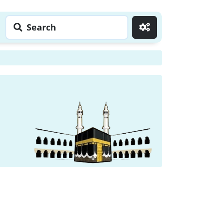
Search
Go