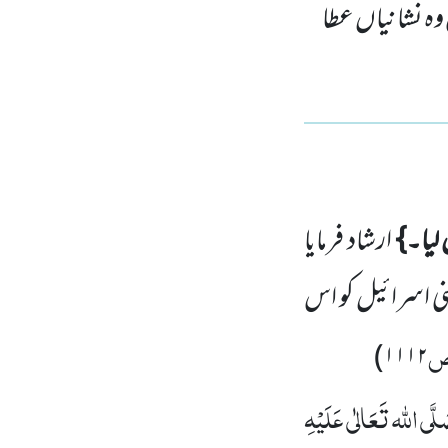
وہ نشانیاں عطا
لیا۔}
ارشاد فرمایا
نی اسرائیل کو اس
ص
)
۱۱۱۲
لَّی اللہ تَعَالٰی عَلَیْہِ