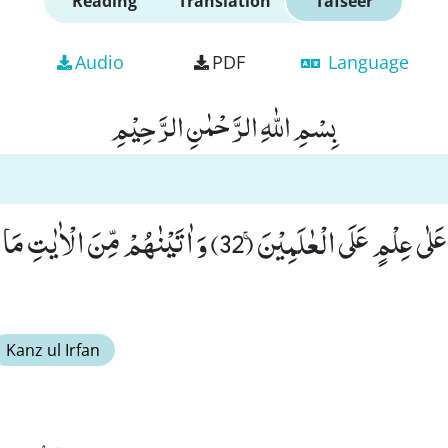
Reading
Translation
Tafseer
Audio
PDF
Language
بِسْمِ اللّٰهِ الرَّحْمٰنِ الرَّحِیْمِ
وَ لَقَدِ اخْتَرْنٰهُمْ عَلٰى عِلْمٍ عَلَى الْعٰلَمِیْنَۚ (32) وَ اٰتَیْنٰهُمْ مِّنَ ا
Kanz ul Irfan