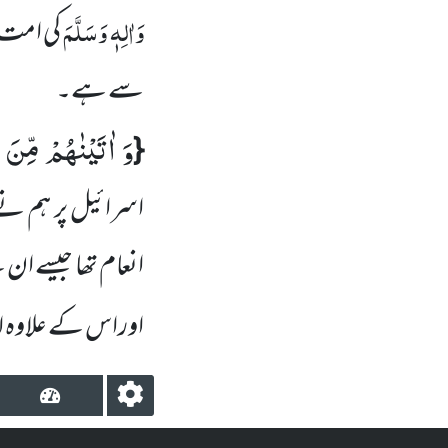
وَاٰلِہٖ وَسَلَّمَ
کی امت
سے ہے۔
وَ اٰتَیْنٰهُمْ مِّنَ 
{
اسرائیل پر ہم نے
انعام تھا جیسے ان 
اوراس کے علاوہ او