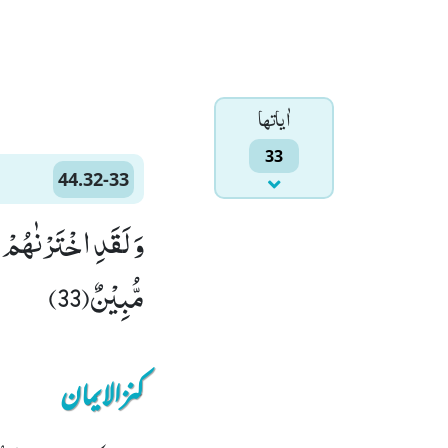
اٰياتها
33
44.32-33
مُّبِیْنٌ(33)
کنزالایمان