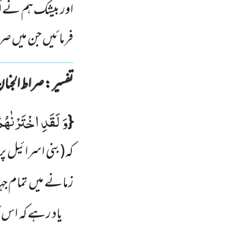
اور بیشک ہم نے اُن
فرمائیں جن میں صری
تفسیر : ‎صراط الجنان
وَ لَقَدِ اخْتَرْنٰهُم
{
کہ
(بنی اسرائیل پر
زمانے میں
تمام جہ
یاد رہے کہ اس 