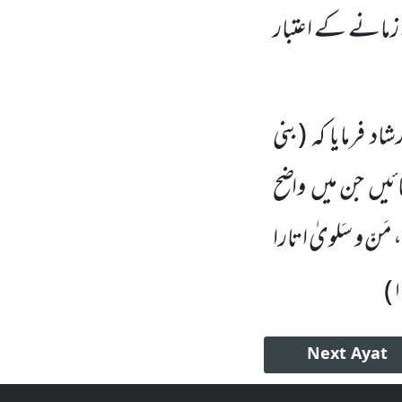
 زمانے کے اعتبار
شاد فرمایا کہ
(بنی
ائیں
جن میں
واضح
نّ و سَلویٰ اتارا
)
Next
Ayat