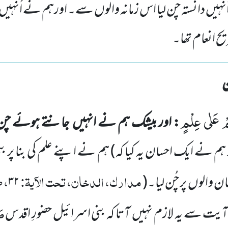
ہیں دانستہ چن لیا اس زمانہ والوں سے۔ اورہم نے اُنہیں 
ح انعام تھا۔
ْ عَلٰى عِلْمٍ
: اور بیشک ہم نے انہیں
جانتے ہوئے چن 
 ہم نے ایک احسان یہ کیا کہ)
ہم نے اپنے علم کی بنا پر ب
مدارک، الدخان، تحت الآیۃ:
، 
ان والوں
پر چُن لیا۔
(
۳۲
صَ
آیت سے یہ لازم نہیں
آ
تا کہ بنی اسرائیل حضورِ
اقدس