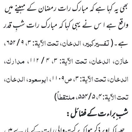
بھی یہ کہا ہے کہ مبارک رات رمضان کے مہینے میں
واقع ہے ا س نے یہی کہا کہ مبارک رات شبِ قدر
تفسیرکبیر، الدخان، تحت الآیۃ:
،
،
ہے۔
(
۳
۹
/
۶۵۲
خازن، الدخان، تحت الآیۃ:
،
، مدارک،
۱۱۲
/
۴
۳
الدخان، تحت الآیۃ:
، ص
، ابوسعود، الدخان،
۱۱۰۹
۳
تحت الآیۃ:
،
، ملتقطاً
)
۵۵۴
/
۵
۴
شب ِبراء ت کے فضائل:
جیساکہ اوپر ذکر ہوا کہ برکت والی رات کے بارے میں