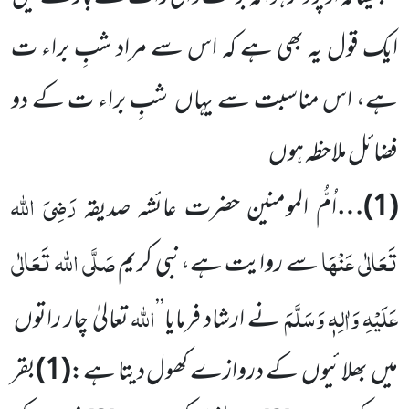
ایک قول یہ بھی ہے کہ اس سے مراد شبِ براء ت
ہے، اس مناسبت سے یہاں
شبِ براء ت کے دو
فضائل ملاحظہ ہوں
رَضِیَ اللہ
(
1
)…
اُ
مُّ
ا
لمومنین حضرت عائشہ صدیقہ
تَعَالٰی عَنْہَا
صَلَّی اللہ تَعَالٰی
سے روایت ہے،نبی کریم
عَلَیْہِ وَاٰلِہٖ وَسَلَّمَ
اللہ
نے
ارشاد فرمایا’’
تعالیٰ چار راتوں
میں
بھلائیوں
کے دروازے کھول دیتا ہے
:
(
1
)
بقر