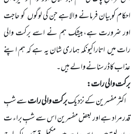
احکام کوبیان فرمانے والاہے جن کی لوگوں
کو حاجت
اور ضرورت ہے،بیشک ہم نے اسے برکت والی
رات میں
اتاراکیونکہ ہماری شان یہ ہے کہ ہم اپنے
عذاب کاڈر سنانے والے ہیں۔
برکت والی رات:
اکثر مفسرین کے نزدیک
برکت والی رات
سے شبِ
قدر مراد ہے اور بعض مفسرین اس سے شبِ براء ت