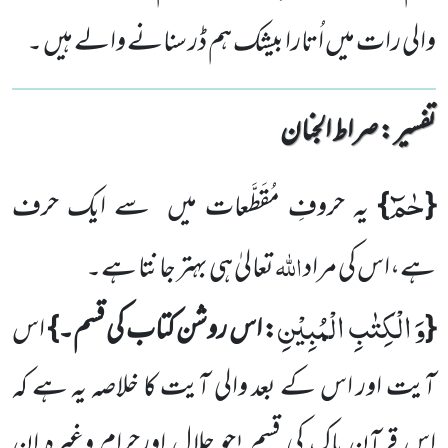
والی رات میں اُتارا بیشک ہم ڈر سنانے والے ہیں ۔
تفسیر : ‎صراط الجنان
حٰمٓ
{
}
یہ حروفِ مُقَطَّعات میں
سے ایک حرف
اللہ
ہے،اس کی مراد
تعالیٰ ہی بہتر جانتا ہے۔
وَ الْكِتٰبِ الْمُبِیْنِ
{
: اس روشن کتاب کی قسم۔}
اس
آیت اور اس کے بعد والی آیت کا خلاصہ یہ ہے کہ
اس قرآنِ پاک کی قسم !جو حلال اورحرام وغیرہ ان