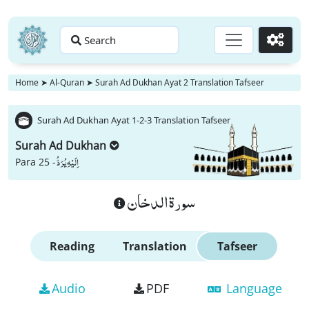
Search
Go
Home
➤
Al-Quran
➤
Surah Ad Dukhan Ayat 2 Translation Tafseer
Surah Ad Dukhan Ayat 1-2-3 Translation Tafseer
Surah Ad Dukhan
اِلَیْهِ یُرَدُّ
Para 25 -
سورة الدخان
Reading
Translation
Tafseer
Audio
PDF
Language