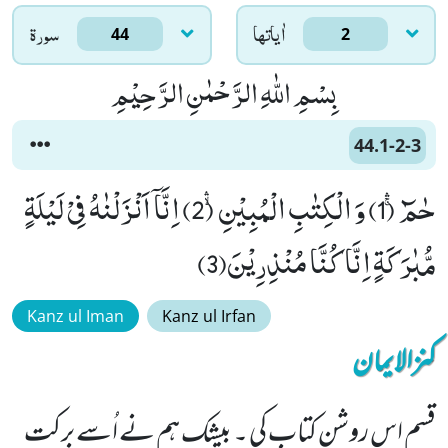
اٰياتها
سورۃ
44
2
بِسْمِ اللّٰهِ الرَّحْمٰنِ الرَّحِیْمِ
44.1-2-3
حٰمٓۚۛ (1) وَ الْكِتٰبِ الْمُبِیْنِۙۛ (2) اِنَّاۤ اَنْزَلْنٰهُ فِیْ لَیْلَةٍ
مُّبٰرَكَةٍ اِنَّا كُنَّا مُنْذِرِیْنَ(3)
Kanz ul Iman
Kanz ul Irfan
کنزالایمان
قسم اس روشن کتاب کی ۔ بیشک ہم نے اُسے برکت