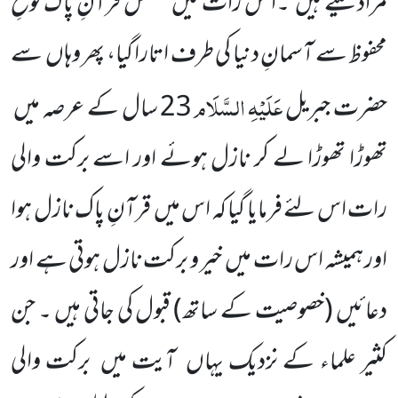
مراد لیتے ہیں
۔ا س رات میں
مکمل قرآنِ پاک لوحِ
محفوظ سے آسمانِ دنیا کی طرف اتارا گیا، پھر وہاں
سے
عَلَیْہِ
السَّلَام
حضرت جبریل
23
سال کے عرصہ میں
تھوڑا تھوڑا لے کر نازل ہوئے اور اسے برکت والی
رات اس لئے فرمایا گیا کہ اس میں
قرآنِ
پاک نازل ہوا
اور ہمیشہ اس رات میں
خیر و برکت نازل ہوتی ہے اور
دعائیں
(خصوصیت کے ساتھ)
قبول کی جاتی ہیں ۔ جن
کثیر علماء کے نزدیک یہاں
آیت میں
برکت والی