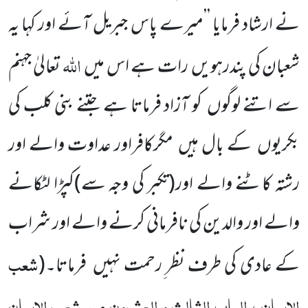
نے ارشاد فرمایا ’’میرے پاس جبریل آئے اور کہا یہ
اللہ
شعبان کی پندرہویں
رات ہے اس میں
تعالیٰ جہنم
سے اتنے لوگوں
کو آزاد فرماتا ہے جتنے بنی کلب کی
بکریوں
کے بال ہیں
مگرکافراور عداوت والے اور
رشتہ کاٹنے والے اور
(تکبر کی وجہ سے)
کپڑا لٹکانے
والے اور والدین کی نافرمانی کرنے والے اور شراب
شعب
کے عادی کی طرف نظر ِرحمت نہیں
فرماتا۔
(
الایمان ، الباب الثالث و العشرون من شعب الایمان