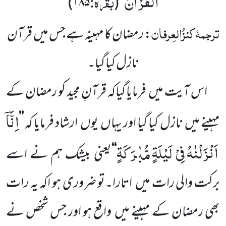
الْقُرْاٰنُ
بقرہ:
)
۱۸۵
(
‘‘
ترجمۂ
کنزُالعِرفان
: رمضان کا مہینہ ہے جس میں
قرآن
نازل کیا گیا۔
اس آیت میں
فرمایا گیاکہ قرآنِ مجید کو رمضان کے
اِنَّاۤ
مہینے میں
نازل کیا گیا اور یہاں
یوں
ارشاد فرمایا کہ
’’
اَنْزَلْنٰهُ فِیْ لَیْلَةٍ مُّبٰرَكَةٍ
‘‘
یعنی بیشک ہم نے اسے
برکت والی رات میں
اتارا۔تو ضروری ہو اکہ یہ رات
بھی رمضان
کے مہینے میں
واقع ہو اور جس شخص نے