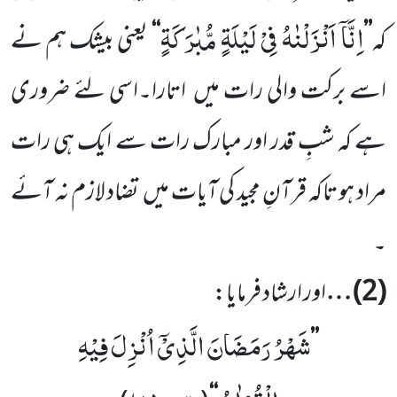
اِنَّاۤ اَنْزَلْنٰهُ فِیْ لَیْلَةٍ مُّبٰرَكَةٍ
کہ
’’
‘‘
یعنی بیشک ہم نے
اسے برکت والی رات میں
اتارا۔اسی لئے ضروری
ہے کہ شبِ قدر اور مبارک رات سے ایک ہی رات
مراد ہو تاکہ قرآنِ مجید کی آیات میں
تضاد لازم نہ آئے
۔
(
2
) …
اور ارشاد فرمایا:
شَهْرُ رَمَضَانَ الَّذِیْۤ اُنْزِلَ فِیْهِ
’’