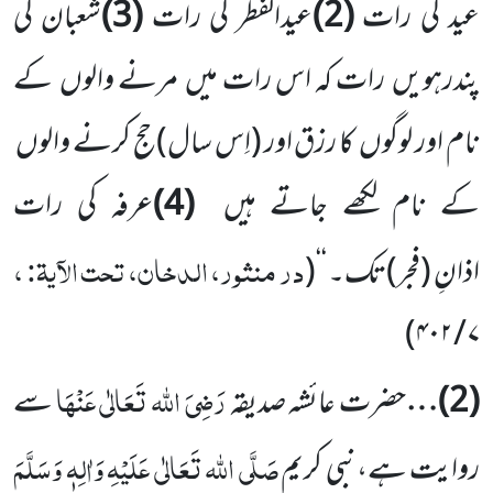
عید کی رات
(
2
)
عیدالفطر کی
رات
(
3
)
شعبان کی
پندرہویں
رات کہ اس رات میں
مرنے والوں
کے
نام اور لوگوں
کا رزق اور
(اِس سال)
حج کرنے والوں
کے نام لکھے جاتے ہیں
(
4
)
عرفہ کی رات
در منثور، الدخان، تحت الآیۃ: ،
اذانِ
(فجر)
تک۔ ‘‘
(
)
۴۰۲
/
۷
رَضِیَ اللہ تَعَالٰی عَنْہَا
(
2
)…
حضرت عائشہ صدیقہ
سے
صَلَّی اللہ تَعَالٰی عَلَیْہِ وَاٰلِہٖ وَسَلَّمَ
روایت ہے،نبی کریم