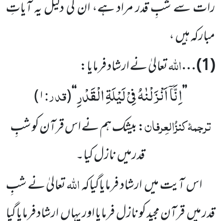
رات سے شبِ قدر مراد ہے، ان کی دلیل یہ آیاتِ
مبارکہ ہیں
،
اللہ
(
1
) …
تعالیٰ نے ارشاد فرمایا:
اِنَّاۤ اَنْزَلْنٰهُ فِیْ لَیْلَةِ الْقَدْرِ
قدر:
)
۱
(
‘‘
’’
ترجمۂ
کنزُالعِرفان
:
بیشک ہم نے اس قرآن کو شبِ
قدر
میں
نازل کیا۔
اللہ
اس آیت میں
ارشاد فرمایاگیاکہ
تعالیٰ نے شبِ
قدر میں
قرآنِ مجید کو نازل فرمایا اور یہاں
ارشاد فرمایا گیا