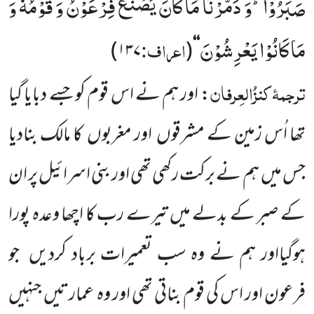
صَبَرُوْاؕ-وَ دَمَّرْنَا مَا كَانَ یَصْنَعُ فِرْعَوْنُ وَ قَوْمُهٗ وَ
مَا كَانُوْا یَعْرِشُوْنَ
اعراف:
)
۱۳۷
(
‘‘
ترجمۂ
کنزُالعِرفان
:
اور ہم نے اس قوم کو جسے دبایا گیا
تھا
اُس زمین کے مشرقوں
اور مغربوں
کا مالک بنادیا
جس میں
ہم
نے برکت رکھی تھی اور بنی اسرائیل پر ان
کے صبر کے بدلے میں تیرے رب کا اچھا وعدہ پورا
ہوگیااور ہم نے وہ سب تعمیرات برباد کردیں
جو
فرعون اور اس کی قوم بناتی تھی اور وہ
عمارتیں جنہیں