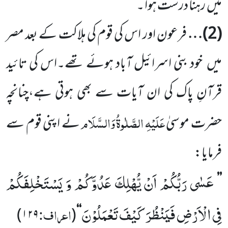
میں
رہنا درست ہوا ۔
(
2
)…
فرعون اور اس کی قوم کی ہلاکت کے بعد مصر
میں
خود بنی اسرائیل آباد ہوئے تھے۔اس کی تائید
قرآنِ پاک کی ان آیات سے بھی ہوتی ہے،چنانچہ
عَلَیْہِ
الصَّلٰوۃُ
وَالسَّلَام
حضرت موسیٰ
نے اپنی قوم سے
فرمایا:
عَسٰى رَبُّكُمْ اَنْ یُّهْلِكَ عَدُوَّكُمْ وَ یَسْتَخْلِفَكُمْ
’’
فِی الْاَرْضِ فَیَنْظُرَ كَیْفَ تَعْمَلُوْنَ
اعراف:
)
۱۲۹
(
‘‘