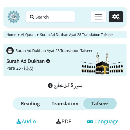
Search
Go
Home
➤
Al-Quran
➤
Surah Ad Dukhan Ayat 28 Translation Tafseer
Surah Ad Dukhan Ayat 28 Translation Tafseer
Surah Ad Dukhan
اِلَیْهِ یُرَدُّ
Para 25 -
سورة الدخان
Reading
Translation
Tafseer
Audio
PDF
Language