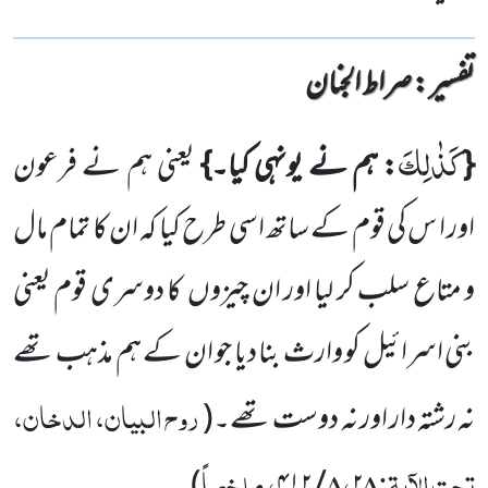
تفسیر : ‎صراط الجنان
كَذٰلِكَ
{
: ہم نے یونہی کیا۔}
یعنی ہم نے فرعون
اور ا س کی قوم کے ساتھ اسی طرح کیا کہ ان کا تمام مال
و متاع سلب کر لیا اور ان چیزوں
کا دوسری قوم یعنی
بنی اسرائیل کو وارث بنا دیا جو ان کے ہم مذہب تھے
روح البیان، الدخان،
نہ رشتہ دار اور نہ دوست تھے۔
(
تحت الآیۃ:
،
، ملخصاً
)
۴۱۲
/
۸
۲۸