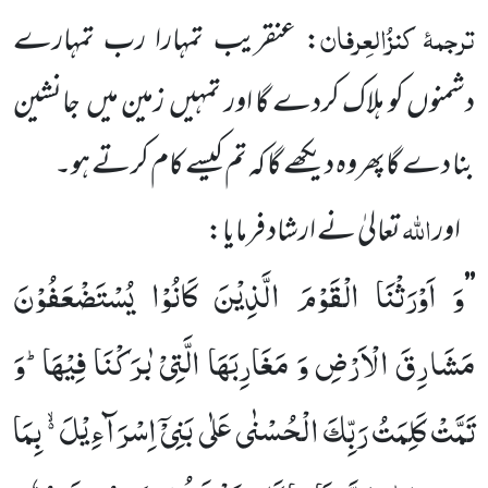
ترجمۂ
کنزُالعِرفان
: عنقریب تمہارا رب تمہارے
دشمنوں کو ہلاک کردے گا اور تمہیں
زمین میں
جانشین
بنا دے گاپھروہ دیکھے گا کہ تم کیسے کام کرتے ہو۔
اللہ
اور
تعالیٰ نے ارشاد فرمایا:
وَ اَوْرَثْنَا الْقَوْمَ الَّذِیْنَ كَانُوْا یُسْتَضْعَفُوْنَ
’’
مَشَارِقَ الْاَرْضِ وَ مَغَارِبَهَا الَّتِیْ بٰرَكْنَا فِیْهَاؕ-وَ
تَمَّتْ كَلِمَتُ رَبِّكَ الْحُسْنٰى عَلٰى بَنِیْۤ اِسْرَآءِیْلَ ﳔ بِمَا