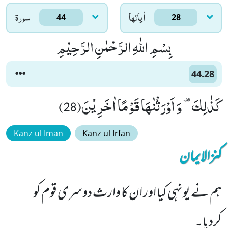
اٰياتها
سورۃ
44
28
بِسْمِ اللّٰهِ الرَّحْمٰنِ الرَّحِیْمِ
44.28
كَذٰلِكَ- وَ اَوْرَثْنٰهَا قَوْمًا اٰخَرِیْنَ(28)
Kanz ul Iman
Kanz ul Irfan
کنزالایمان
ہم نے یونہی کیا اور ان کا وارث دوسری قوم کو
کردیا۔