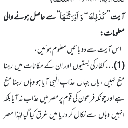
كَذٰلِكَ-
وَ اَوْرَثْنٰهَا
آیت ’’
‘‘ سے حاصل ہونے والی
معلومات:
اس آیت سے دو باتیں
معلوم ہوئیں ،
(
1
)…
کفارکی بستیوں
اور ان کے مکانات میں
رہنا
منع نہیں ، ہاں
جہاں
عذابِ الٰہی آیا ہو وہاں
رہنا منع
ہے اور چونکہ فرعون کی قوم پر مصر میں
عذاب نہ آیا بلکہ
انہیں
وہاں
سے نکال کر دریا میں
غرق کیا گیا لہٰذا مصر