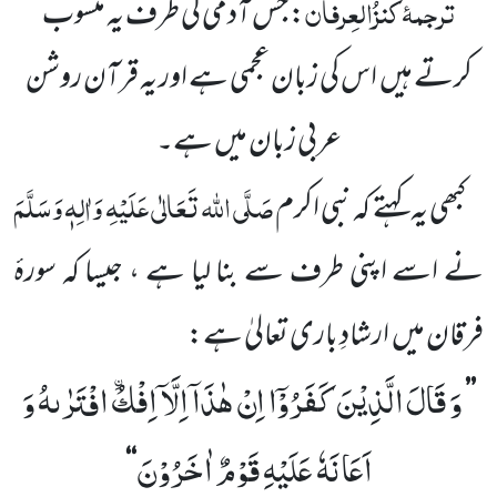
ترجمۂ
کنزُالعِرفان
: جس آدمی کی طرف یہ منسوب
کرتے ہیں
اس کی زبان عجمی ہے اور یہ قرآن روشن
عربی زبان میں ہے۔
صَلَّی اللہ تَعَالٰی عَلَیْہِ وَاٰلِہٖ وَسَلَّمَ
کبھی یہ کہتے کہ نبی اکرم
نے اسے اپنی طرف سے بنا لیا ہے ، جیسا کہ سورۂ
فرقان میں
ارشادِ باری تعالیٰ ہے:
وَ قَالَ الَّذِیْنَ كَفَرُوْۤا اِنْ هٰذَاۤ اِلَّاۤ اِفْكُ ﰳافْتَرٰىهُ وَ
’’
اَعَانَهٗ عَلَیْهِ قَوْمٌ اٰخَرُوْنَ
‘‘