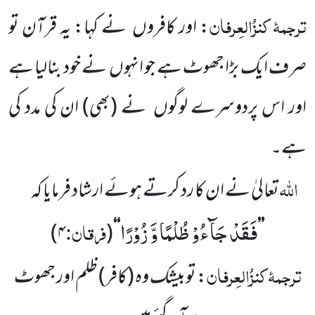
ترجمۂ
کنزُالعِرفان
: اور کافروں
نے کہا: یہ قرآن تو
صرف ایک بڑا جھوٹ ہے جو انہوں
نے خود بنالیا ہے
اور اس پردوسرے لوگوں
نے
(بھی)
ان کی مدد کی
ہے۔
اللہ
تعالیٰ نے ان کا رد کرتے ہوئے ارشاد فرمایا کہ
فَقَدْ جَآءُوْ ظُلْمًا وَّ زُوْرًا
فرقان:
)
۴
(
‘‘
’’
ترجمۂ
کنزُالعِرفان
:
توبیشک وہ
(کافر)
ظلم اور جھوٹ