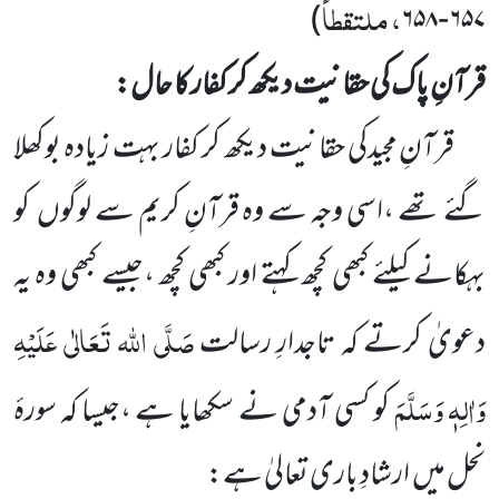
، ملتقطاً
)
۶۵۸
-
۶۵۷
قرآنِ پاک کی حقانیت دیکھ کر کفار کا حال:
قرآنِ مجیدکی حقانیت دیکھ کر کفار بہت زیادہ بوکھلا
گئے تھے ،اسی وجہ سے وہ قرآنِ کریم سے لوگوں
کو
بہکانے
کیلئے کبھی کچھ کہتے اور کبھی کچھ ،جیسے کبھی وہ یہ
صَلَّی اللہ تَعَالٰی عَلَیْہِ
دعویٰ کرتے کہ تاجدارِ رسالت
وَاٰلِہٖ وَسَلَّمَ
کو کسی آدمی نے سکھایا ہے ،جیسا کہ سورۂ
نحل میں
ارشادِ باری تعالیٰ ہے: