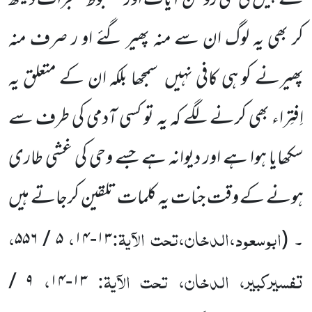
سے پیش کی گئی روشن آیات اور مضبوط معجزات دیکھ
کر بھی یہ لوگ ان سے منہ پھیر گئے او ر صرف منہ
پھیرنے کو ہی کافی نہیں
سمجھا بلکہ ان کے متعلق یہ
اِفتِراء بھی کرنے لگے کہ یہ تو کسی آدمی کی طرف سے
سکھایا ہوا ہے اور دیوانہ ہے جسے وحی کی غشی طاری
ہونے کے وقت جنات یہ کلمات تلقین کرجاتے ہیں
ابوسعود،الدخان،تحت الآیۃ:
،
،
۔
(
۱۳
-
۱۴
۵
/
۵۵۶
تفسیرکبیر، الدخان، تحت الآیۃ:
،
/
۹
۱۴
-
۱۳