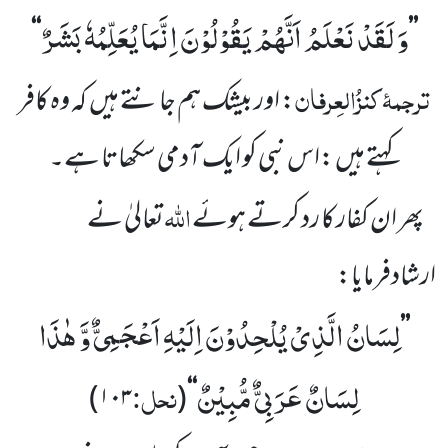
وَ لَقَدْ نَعْلَمُ اَنَّهُمْ یَقُوْلُوْنَ اِنَّمَا یُعَلِّمُهٗ بَشَرٌ
‘‘
’’
ترجمۂ
کنزُالعِرفان
:
اور بیشک ہم جانتے ہیں
کہ وہ کافر
کہتے
ہیں :اس نبی کو ایک آدمی سکھاتا ہے۔
اللہ
پھر ان کفار کا رد کرتے ہوئے
تعالیٰ نے
ارشادفرمایا:
لِسَانُ الَّذِیْ یُلْحِدُوْنَ اِلَیْهِ اَعْجَمِیٌّ وَّ هٰذَا
’’
لِسَانٌ عَرَبِیٌّ مُّبِیْنٌ
نحل:
)
۱۰۳
(
‘‘