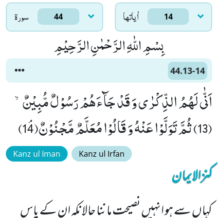
اٰياتها
سورۃ
44
14
بِسْمِ اللّٰهِ الرَّحْمٰنِ الرَّحِیْمِ
44.13-14
اَنّٰى لَهُمُ الذِّكْرٰى وَ قَدْ جَآءَهُمْ رَسُوْلٌ مُّبِیْنٌۙ
(13) ثُمَّ تَوَلَّوْا عَنْهُ وَ قَالُوْا مُعَلَّمٌ مَّجْنُوْنٌﭥ(14)
Kanz ul Iman
Kanz ul Irfan
کنزالایمان
کہاں سے ہو انہیں نصیحت ماننا حالانکہ ان کے پاس