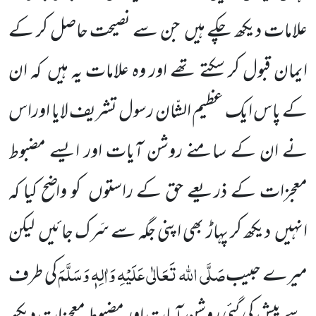
علامات دیکھ چکے ہیں
جن سے نصیحت حاصل کر کے
ایمان قبول کر سکتے تھے اور وہ علامات یہ ہیں
کہ ان
کے پاس ایک عظیم الشّان رسول تشریف لایا اوراس
نے ان کے سامنے روشن آیات اور ایسے مضبوط
معجزات کے ذریعے حق کے راستوں
کو واضح کیا کہ
انہیں
دیکھ کر پہاڑ بھی اپنی جگہ سے سَرک جائیں
لیکن
صَلَّی اللہ تَعَالٰی عَلَیْہِ وَاٰلِہٖ وَسَلَّمَ
میرے حبیب
کی طرف