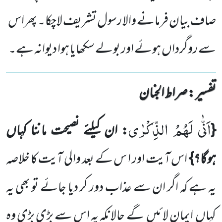
صاف بیان فرمانے والا رسول تشریف لاچکا۔ پھراس
سے روگرداں ہوئے اور بولے سکھایا ہوا دیوانہ ہے۔
تفسیر : ‎صراط الجنان
اَنّٰى لَهُمُ الذِّكْرٰى
{
: ان کیلئے نصیحت ماننا کہاں
ہوگا؟}
اس آیت اور ا س کے بعد والی آیت کا خلاصہ
یہ ہے کہ اگر
ان سے عذاب دور کر دیا جائے تو بھی یہ
کہاں
ایمان لائیں
گے حالانکہ یہ اس سے بڑی بڑی وہ