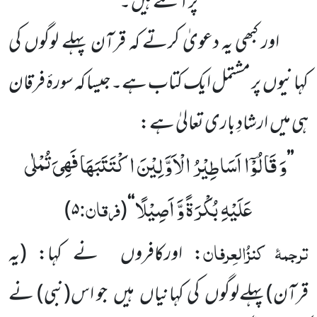
پر
آگئے ہیں ۔
اور کبھی یہ دعویٰ کرتے کہ قرآن پہلے لوگوں
کی
کہانیوں
پر مشتمل ایک کتاب ہے۔جیسا کہ سورۂ فرقان
ہی میں
ارشادِ باری تعالیٰ ہے:
وَ قَالُوْۤا اَسَاطِیْرُ الْاَوَّلِیْنَ اكْتَتَبَهَا فَهِیَ تُمْلٰى
’’
عَلَیْهِ بُكْرَةً وَّ اَصِیْلًا
فرقان:
)
۵
(
‘‘
ترجمۂ
کنزُالعِرفان
:
اورکافروں
نے کہا:
(یہ
قرآن)
پہلے
لوگوں
کی کہانیاں
ہیں
جو اس
(نبی)
نے