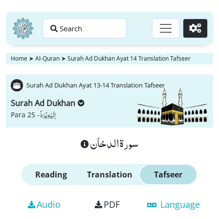
Search
Go
Home
➤
Al-Quran
➤
Surah Ad Dukhan Ayat 14 Translation Tafseer
Surah Ad Dukhan Ayat 13-14 Translation Tafseer
Surah Ad Dukhan
اِلَیْهِ یُرَدُّ
Para 25 -
سورة الدخان
Reading
Translation
Tafseer
Audio
PDF
Language