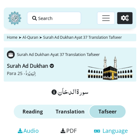
Search
Go
Home
➤
Al-Quran
➤
Surah Ad Dukhan Ayat 37 Translation Tafseer
Surah Ad Dukhan Ayat 37 Translation Tafseer
Surah Ad Dukhan
اِلَیْهِ یُرَدُّ
Para 25 -
سورة الدخان
Reading
Translation
Tafseer
Audio
PDF
Language