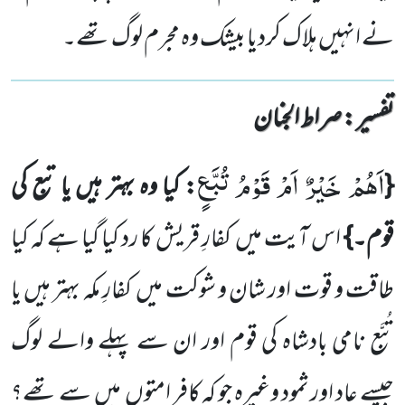
نے انہیں ہلاک کردیا بیشک وہ مجرم لوگ تھے۔
تفسیر : ‎صراط الجنان
اَهُمْ خَیْرٌ اَمْ قَوْمُ تُبَّعٍ
{
: کیا وہ بہتر ہیں یا تبع کی
قوم۔}
اس آیت میں
کفارِ قریش کا رد کیا گیا ہے کہ کیا
طاقت و قوت
اور شان و شوکت میں
کفارِ مکہ بہتر ہیں یا
تُبَّع نامی بادشاہ کی قوم اور ان سے پہلے والے لوگ
جیسے عاد اور ثمود وغیرہ جو کہ کافر امتوں
میں
سے تھے؟