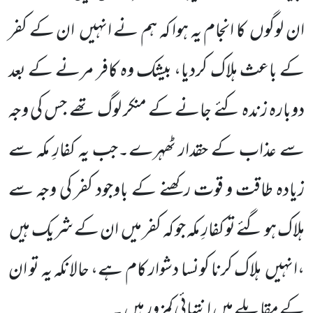
ان لوگوں
کا انجام یہ ہوا کہ ہم نے انہیں
ان کے کفر
کے باعث ہلاک کردیا، بیشک وہ کافر مرنے کے بعد
دوبارہ زندہ کئے جانے کے منکر لوگ تھے جس کی وجہ
سے عذاب کے حقدار ٹھہرے۔جب یہ کفارِ مکہ سے
زیادہ طاقت و قوت رکھنے کے باوجود کفر کی وجہ سے
ہلاک ہو گئے تو کفارِ مکہ جو کہ کفر میں
ان کے شریک ہیں
،انہیں
ہلاک کرنا کونسا دشوار کام ہے، حالانکہ یہ تو ان
کے مقابلے میں
انتہائی کمزور ہیں ۔