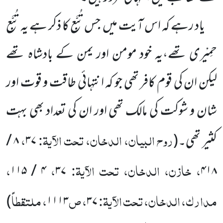
یاد رہے کہ اس آیت میں
جس تُبَّع کا ذکر ہے یہ تُبَّع
حمِیْری تھے،یہ خود مومن اور یمن کے بادشاہ تھے
لیکن ان کی قوم کافر تھی جو کہ انتہائی طاقت و قوت اور
شان و شوکت کی مالک تھی اور ان کی تعداد بھی بہت
روح البیان، الدخان، تحت الآیۃ:
،
کثیر تھی۔
(
۳۷
۸
/
، خازن، الدخان، تحت الآیۃ:
،
،
۱۱۵
/
۴
۳۷
۴۱۸
مدارک، الدخان، تحت الآیۃ:
، ص
، ملتقطاً
)
۱۱۱۳
۳۷