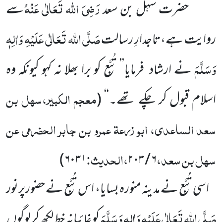
رَضِیَ اللہ تَعَالٰی عَنْہُ
حضرت سہل بن سعد
سے
صَلَّی اللہ تَعَالٰی عَلَیْہِ وَاٰلِہٖ
روایت ہے،تاجدارِ رسالت
وَسَلَّمَ
نے
ارشاد
فرمایا’’ تُبَّع کو برا بھلا نہ کہو کیونکہ وہ
معجم الکبیر،سہل بن
اسلام قبول کر چکے تھے۔‘‘
(
سعد الساعدی، ابو زرعۃ عمرو بن جابر الحضرمی عن
سہل بن سعد،
،الحدیث:
)
۶۰۳۱
۲۰۳
/
۶
اسی تُبَّع نے مدینہ منورہ بسایا، اس تُبَّع نے حضورپرنور
صَلَّی اللہ تَعَالٰی عَلَیْہِ وَاٰلِہٖ وَسَلَّمَ
کو غائبانہ خط لکھ کر لوگوں