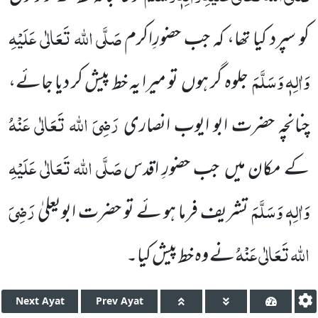
صَلَّی اللہ تَعَالٰی عَلَیْہِ
کو
سپرد
کیا تھا، کہ جب حضورِاکرم
وَاٰلِہٖ وَسَلَّمَ
جلوہ
گر ہوں
تو میرا یہ خط پیش کر دیا جائے،
رَضِیَ اللہ تَعَالٰی عَنْہُ
چنانچہ
حضر
ت ابو
ایوب
انصاری
صَلَّی اللہ تَعَالٰی عَلَیْہِ
کے مکان میں
جب حضورِ اقدس
وَاٰلِہٖ وَسَلَّمَ
رَضِیَ
تشریف
فرما ہو ئے تو
حضرت
ابویعلیٰ
اللہ تَعَالٰی عَنْہُ
نے وہ خط پیش کیا۔
Next
Ayat
Prev
Ayat