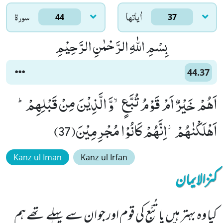
اٰياتها
سورۃ
44
37
بِسْمِ اللّٰهِ الرَّحْمٰنِ الرَّحِیْمِ
44.37
اَهُمْ خَیْرٌ اَمْ قَوْمُ تُبَّعٍۙ-وَّ الَّذِیْنَ مِنْ قَبْلِهِمْؕ-
اَهْلَكْنٰهُمْ٘-اِنَّهُمْ كَانُوْا مُجْرِمِیْنَ(37)
Kanz ul Iman
Kanz ul Irfan
کنزالایمان
کیا وہ بہتر ہیں یا تُبَّع کی قوم اور جو ان سے پہلے تھے ہم