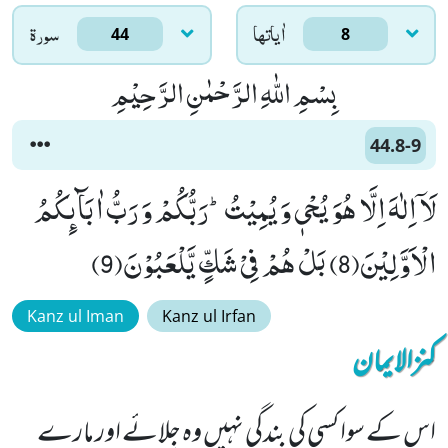
اٰياتها
سورۃ
44
8
بِسْمِ اللّٰهِ الرَّحْمٰنِ الرَّحِیْمِ
44.8-9
لَاۤ اِلٰهَ اِلَّا هُوَ یُحْیٖ وَ یُمِیْتُؕ-رَبُّكُمْ وَ رَبُّ اٰبَآىٕكُمُ
الْاَوَّلِیْنَ(8) بَلْ هُمْ فِیْ شَكٍّ یَّلْعَبُوْنَ(9)
Kanz ul Iman
Kanz ul Irfan
کنزالایمان
اس کے سوا کسی کی بندگی نہیں وہ جِلائے اور مارے