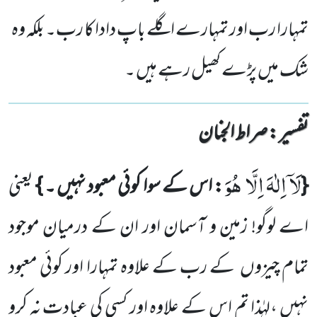
تمہارا رب اور تمہارے اگلے باپ دادا کا رب۔ بلکہ وہ
شک میں پڑے کھیل رہے ہیں ۔
تفسیر : ‎صراط الجنان
لَاۤ اِلٰهَ اِلَّا هُوَ
{
: اس کے سوا کوئی معبود نہیں ۔ }
یعنی
اے لوگو! زمین و آسمان اور ان کے درمیان موجود
تمام چیزوں
کے رب کے علاوہ تمہارا اور کوئی معبود
نہیں ،لہٰذا تم اس کے علاوہ اور کسی کی عبادت نہ کرو