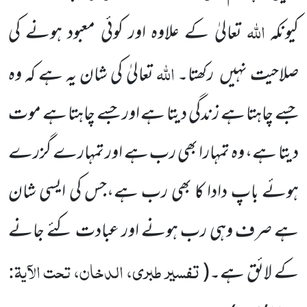
اللہ
کیونکہ
تعالیٰ کے علاوہ اور کوئی معبود ہونے کی
اللہ
صلاحیت نہیں
رکھتا۔
تعالیٰ کی شان یہ ہے کہ وہ
جسے چاہتا ہے زندگی دیتا ہے اور جسے چاہتا ہے موت
دیتا ہے، وہ تمہارا بھی رب ہے اور تمہارے گزرے
ہوئے باپ دادا کا بھی رب ہے،جس کی ایسی شان
ہے صرف وہی رب ہونے اور عبادت کئے جانے
تفسیر طبری، الدخان، تحت الآیۃ:
کے لائق ہے۔
(