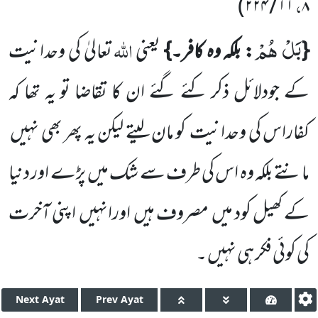
،
)
۲۲۴
/
۱۱
۸
بَلْ هُمْ
اللہ
{
: بلکہ وہ کافر۔}
یعنی
تعالیٰ کی وحدانیت
کے جودلائل ذکر کئے گئے ان کا تقاضا تو یہ تھا کہ
کفاراس کی وحدانیت
کو مان لیتے لیکن یہ پھر بھی نہیں
مانتے بلکہ وہ اس کی طرف سے شک میں
پڑے اور دنیا
کے کھیل کود میں
مصروف ہیں
اورانہیں
اپنی آخرت
کی کوئی فکر ہی نہیں ۔
Next
Ayat
Prev
Ayat