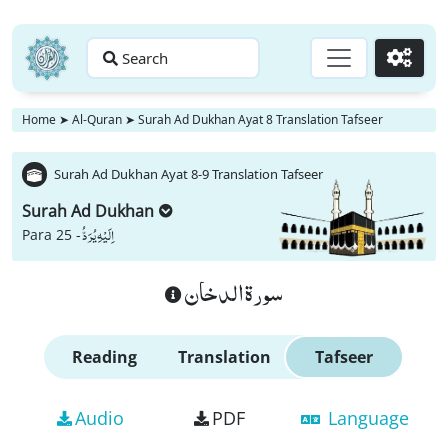
Search
Go
Home
➤
Al-Quran
➤
Surah Ad Dukhan Ayat 8 Translation Tafseer
Surah Ad Dukhan Ayat 8-9 Translation Tafseer
Surah Ad Dukhan
اِلَیْهِ یُرَدُّ
Para 25 -
سورة الدخان
Reading
Translation
Tafseer
Audio
PDF
Language