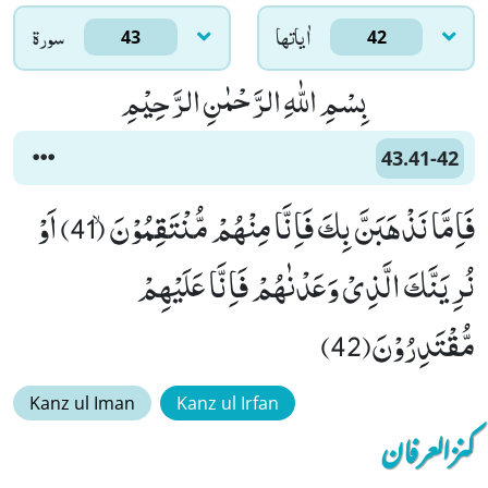
اٰياتها
سورۃ
43
42
بِسْمِ اللّٰهِ الرَّحْمٰنِ الرَّحِیْمِ
43.41-42
فَاِمَّا نَذْهَبَنَّ بِكَ فَاِنَّا مِنْهُمْ مُّنْتَقِمُوْنَۙ (41) اَوْ
نُرِیَنَّكَ الَّذِیْ وَعَدْنٰهُمْ فَاِنَّا عَلَیْهِمْ
مُّقْتَدِرُوْنَ(42)
Kanz ul Iman
Kanz ul Irfan
کنزالعرفان