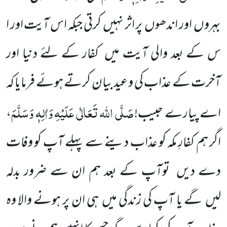
بہروں اور اندھوں پر اثر نہیں کرتی جبکہ اس آیت اور ا
س کے بعد والی آیت میں کفار کے لئے دنیا اور
آخرت کے عذاب کی وعید بیان کرتے ہوئے فرمایا کہ
صَلَّی اللہ تَعَالٰی عَلَیْہِ وَاٰلِہٖ وَسَلَّمَ
اے پیارے حبیب!
،
اگر ہم کفارِ مکہ کو عذاب دینے سے پہلے آپ کو وفات
دے دیں توآپ کے بعد ہم ان سے ضرور بدلہ
لیں گے یا آپ کی زندگی میں ہی ان پر ہونے والا وہ