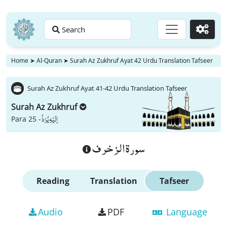
Search
Go
Home
➤
Al-Quran
➤
Surah Az Zukhruf Ayat 42 Urdu Translation Tafseer
Surah Az Zukhruf Ayat 41-42 Urdu Translation Tafseer
Surah Az Zukhruf
اِلَیْهِ یُرَدُّ
Para 25 -
سورة الزخرف
Reading
Translation
Tafseer
Audio
PDF
Language