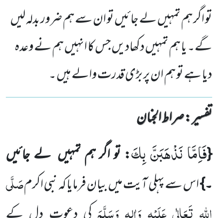
تو اگر ہم تمہیں لے جائیں تو ان سے ہم ضرور بدلہ لیں
گے۔ یا ہم تمہیں دکھادیں جس کا انہیں ہم نے وعدہ
دیا ہے تو ہم ان پر بڑی قدرت والے ہیں ۔
تفسیر : ‎صراط الجنان
فَاِمَّا نَذْهَبَنَّ بِكَ
{
: تو اگر ہم تمہیں لے جائیں
صَلَّی
۔}
اس سے پہلی آیت میں بیان فرمایا کہ نبی اکرم
اللہ تَعَالٰی عَلَیْہِ وَاٰلِہٖ وَسَلَّمَ
کی دعوت دل کے