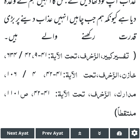
عذاب آپ کودکھادیں گے جس کا انہیں ہم نے وعدہ
دیا ہے کیونکہ ہم جب چاہیں انہیں عذاب دینے پر بڑی
قدرت رکھنے والے ہیں۔
تفسیرکبیر،الزّخرف،تحت الآیۃ:
،
،
۶۳۴
/
۴۲
۹
-
۴۱
(
خازن،الزّخرف،تحت الآیۃ:
،
،
۱۰۶
/
۴
۴۲
-
۴۱
مدارک، الزّخرف، تحت الآیۃ:
، ص
،
۱۱۰۱
۴۲
-
۴۱
ملتقطاً
)
Next
Ayat
Prev
Ayat