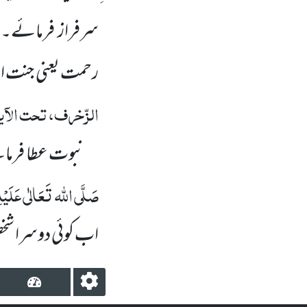
سرفراز فرمائے۔
رحمت یعنی جنت 
الزّخرف، تحت الآی
نبوت عطا فرمان
صَلَّی اللہ تَعَالٰی عَلَیْہِ 
اب کوئی دوسرا شخ