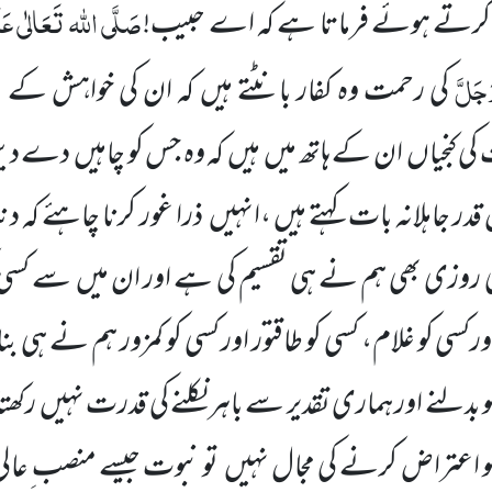
صَلَّی اللہ تَعَالٰی عَلَی
رد کرتے
ہوئے فرماتا ہے کہ اے حبیب!
وَجَلَّ
کی رحمت وہ کفار بانٹتے ہیں کہ ان کی خواہش کے م
کی کنجیاں
ان کے ہاتھ میں
ہیں
کہ وہ جس کو چاہیں
دے دیں 
قدر جاہلانہ بات کہتے ہیں ،انہیں
ذرا غور کرنا چاہئے کہ دنی
روزی بھی ہم نے ہی تقسیم کی ہے اور ان میں
سے کسی کو
رکسی کو غلام، کسی کو طاقتور اور کسی کو کمزور ہم نے ہی بن
بدلنے اور ہماری تقدیر سے باہر نکلنے کی قدرت نہیں
رکھتا
و اعتراض کرنے کی مجال نہیں
تو نبوت جیسے منصب ِعالی