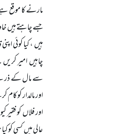
مارنے کا موقع ہے
جسے چاہتے ہیں
خاد
ہیں
، کیا کوئی اپن
چاہیں
امیر کریں 
سے مال کے ذریعے 
اور مالدار کو کام ک
اور فلاں
کو فقیر کی
ِعالی میں
کسی کو کی