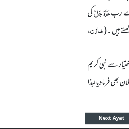
عَزَّوَجَلَّ
رے رب
کی
خازن،
تے ہیں ۔
(
یار سے نبی کریم
ن بھی فرمادیا لہٰذا
Next
Ayat