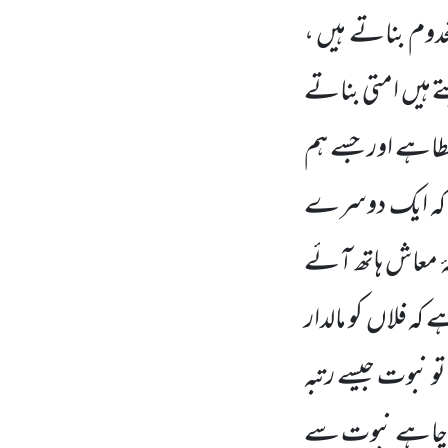
خدوم بناتے ہیں ،
ے ہیں
امتی بناتے
 عطاہے اور جسے ہم
تاکہ ایک دوسرے
ٔ معاش ہاتھ آئے
ہے کہ فلاں
کو مالدار
 تو نبوت جیسے رتبہ
و چاہے
نبوت سے