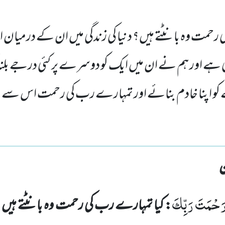
رحمت وہ بانٹتے ہیں؟ دنیا کی زندگی میں ان کے درمیان 
 ہے اور ہم نے ان میں ایک کو دوسرے پر کئی درجے بلند
 اپنا خادم بنائے اور تمہارے رب کی رحمت اس سے بہت
َحْمَتَ رَبِّكَ
: کیا تمہارے رب کی رحمت وہ بانٹتے ہیں 