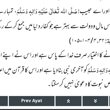
صَلَّی اللہ تَعَالٰی عَلَیْہِ وَاٰلِہٖ وَسَلَّمَ
 اوراے حبیب!
، تمہا
اس
مال ودولت سے بہتر ہے جو کفار دنیا میں
جمع کرکے رکھ
ۃ:
،
)
۱۰۵
-
۱۰۴
/
۴
۳۲
ے کا اختیار صرف خدا کے پاس ہے اور اس نے اپنے اخت
وَاٰلِہٖ وَسَلَّمَ
کو آخری نبی بنادیا ہے اور اس کا قرآن میں اعلا
ص نبوت کا دعویٰ نہیں
کرسکتا۔
Prev
Ayat