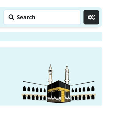
Search
Go