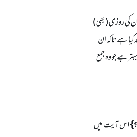
ان کی روزی (بھی)
کیا ہے تاکہ ان
ر ہے جو وہ جمع
؟}
اس آیت میں