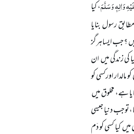
ْہِ وَاٰلِہٖ وَسَلَّمَ
، کیا
طابق رسول بنایا
؟ جب ایساہر گز
ا کی زندگی میں
ان
 مالدار اورکسی کو
ایا ہے، مخلوق میں
 ،تو جب دنیا جیسی
 میں
کیا کسی کو دَم