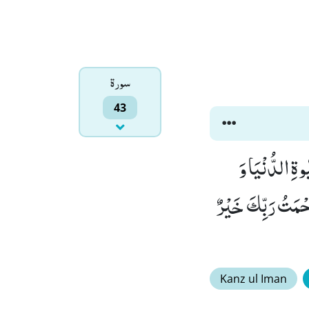
سورۃ
43
ةِ الدُّنْیَا وَ
حْمَتُ رَبِّكَ خَیْرٌ
Kanz ul Iman