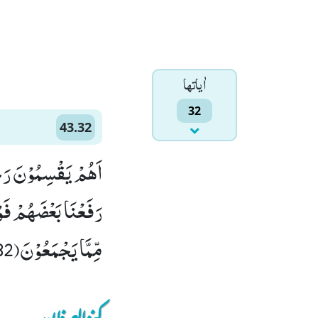
اٰياتها
32
43.32
اَهُمْ یَقْسِمُوْنَ رَح
رَفَعْنَا بَعْضَهُمْ فَ
مِّمَّا یَجْمَعُوْنَ(32)