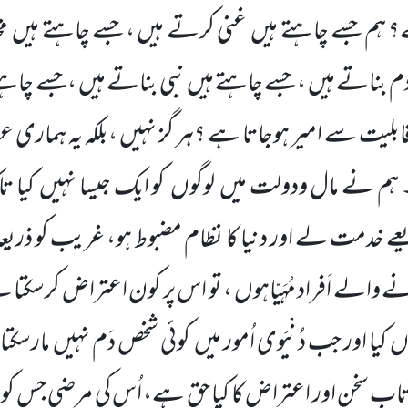
؟ ہم جسے چاہتے ہیں
غنی کرتے ہیں ، جسے چاہتے ہیں
م
م بناتے ہیں ، جسے چاہتے ہیں
نبی بناتے ہیں
،جسے چاہت
ی قابلیت سے امیر ہوجاتا ہے ؟ہر گز نہیں ،بلکہ یہ ہماری
۔ ہم نے مال ودولت میں
لوگوں
کو ایک جیسا نہیں
کیا 
خدمت لے اور دنیا کا نظام مضبوط ہو، غریب کو ذریعہ
رنے والے اَفراد مُہَیّاہوں ، تو اس پر کون اعتراض کرسکتا 
وں
کیا اور جب دُنْیَوی اُمور میں
کوئی شخص دَم نہیں
مارسکتا
ا تاب ِسخن اور اعتراض کا کیا حق ہے، اُس کی مرضی جس ک