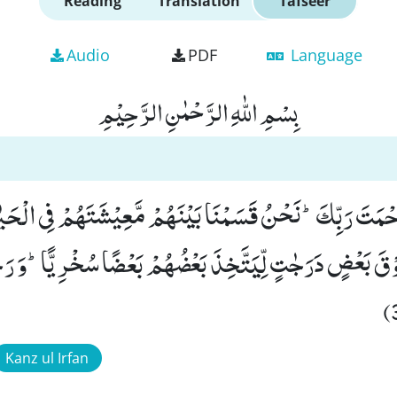
Reading
Translation
Tafseer
Audio
PDF
Language
بِسْمِ اللّٰهِ الرَّحْمٰنِ الرَّحِیْمِ
ْمَتَ رَبِّكَؕ-نَحْنُ قَسَمْنَا بَیْنَهُمْ مَّعِیْشَتَهُمْ فِی الْحَیٰو
وْقَ بَعْضٍ دَرَجٰتٍ لِّیَتَّخِذَ بَعْضُهُمْ بَعْضًا سُخْرِیًّاؕ-وَ رَ
Kanz ul Irfan