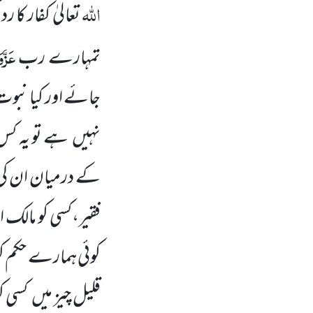
اللہ
تعالیٰ کفار کا 
عَزَّ
تمہارے رب
جائے اور کیا نبوت 
نہیں
ہے تو یہ کس 
کے درمیان ان کی 
فقیر،کسی کو مالک او
کوئی ہمارے حکم کو 
قلیل چیز میں
کسی ک