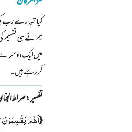
کنزالعرفان
کیا تمہارے رب کی 
ہم نے ہی تقسیم کی
میں ایک دوسرے کو
کررہے ہیں۔
تفسیر : ‎صراط الجنان
اَهُمْ یَقْسِمُوْنَ ر
{