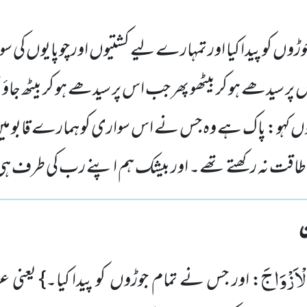
وں کو پیدا کیا اور تمہارے لیے کشتیوں اور چوپایوں کی سو
ں پر سیدھے ہو کر بیٹھو پھر جب اس پر سیدھے ہو کر بیٹھ جاو
 یوں کہو: پاک ہے وہ جس نے اس سواری کو ہمارے قابو میں 
طاقت نہ رکھتے تھے۔ اور بیشک ہم اپنے رب کی طرف ہی پ
ْاَزْوَاجَ
: اور جس نے تمام جوڑوں کو پیدا کیا۔} یعنی ع