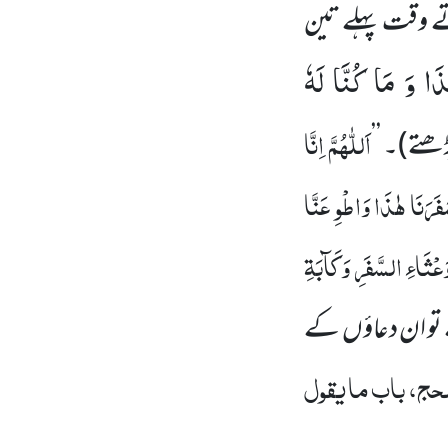
تے وقت پہلے تین
ا وَ مَا كُنَّا لَهٗ
اَللّٰہُمَّ اِنَّا
ڑھتے)
۔ ’’
َرَنَا ہٰذَا وَاطْوِ عَنَّا
وَعْثَاءِ السَّفَرِ وَکَآبَۃِ
و ان دعاؤں کے
حج، باب ما یقول