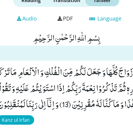
Reading
Translation
Tafseer
Audio
PDF
Language
بِسْمِ اللّٰهِ الرَّحْمٰنِ الرَّحِیْمِ
ِهٖ ثُمَّ تَذْكُرُوْا نِعْمَةَ رَبِّكُمْ اِذَا اسْتَوَیْتُمْ عَلَیْهِ وَ تَقُو
هٗ مُقْرِنِیْنَۙ (13) وَ اِنَّاۤ اِلٰى رَبِّنَا لَمُنْقَلِبُوْنَ(14)
Kanz ul Irfan