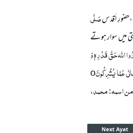
صَلَّی
ورِ اَقدس
ی میں سوار ہوتے
ُوا اللہ حَقَّ قَدْرِہٖ وَ
الٰی عَمَّا یُشْرِکُونَ
o
 من اسمہ: محمد،
Next
Ayat