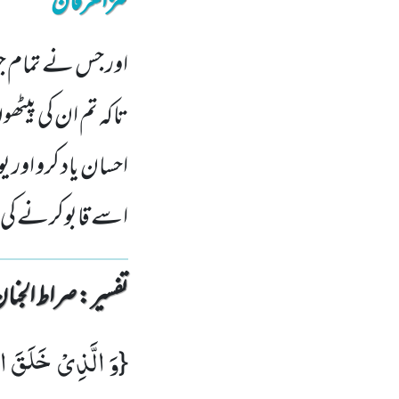
کنزالعرفان
اور جس نے تمام جوڑ
تاکہ تم ان کی پیٹھو
احسان یاد کرو اور
اسے قابوکرنے کی 
تفسیر : ‎صراط الجنان
وَ الَّذِیْ خَلَقَ ال
{