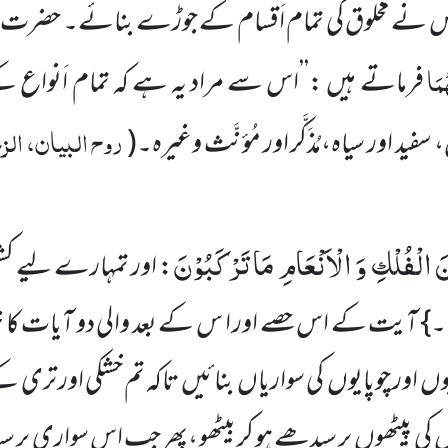
 نے مخلوق کی تمام اَقسام کے جوڑے بنائے۔ حضرت
مَا
فرماتے ہیں :’’اس سے مراد یہ ہے کہ تمام اَنواع
روح البیان، الز
 سفید اور سیاہ،مُذَکَّر اور مُؤنَّث وغیرہ۔
(
 الْفُلْكِ وَ الْاَنْعَامِ مَا تَرْكَبُوْنَ
: اور تمہارے لیے کشت
 ۔} آیت کے اس حصے اور ا س کے بعد والی دو آیات کا خل
 اور چوپایوں کی سواریاں بنائیں تاکہ تم خشکی اور تری ک
 کی پیٹھوں پر سیدھے ہو کر بیٹھو ،پھر جب اس سواری پر سیدھ