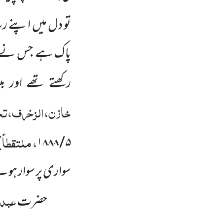
تو دل میں اپنے رب
پاک ہے جس نے اس
رکھتے تھے اور ب
خازن،الزخرف،تحت 
، ملتقطاً
)
۵ / ۱۸۸۸
سواری پر سوار ہوت
عبدا
حضرت