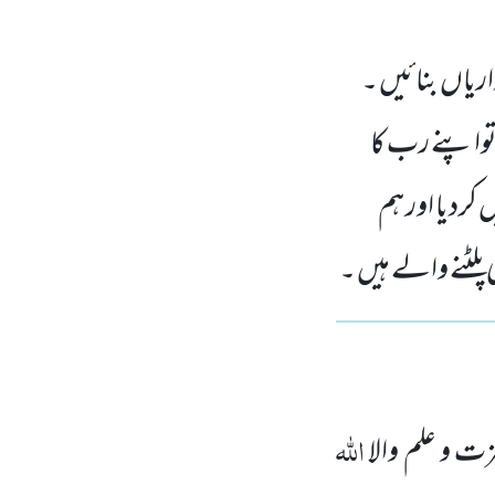
اریاں بنائیں ۔
ٔ تواپنے رب کا
کردیا اور ہم
لٹنے والے ہیں ۔
اللہ
زت و علم والا