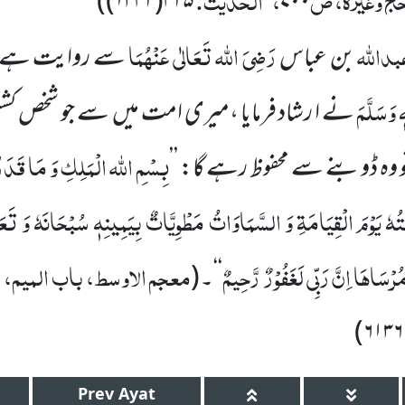
)
۴۲۵(۱۳۴۲)
۷۰۰
بداللہ
رَضِیَ اللہ تَعَالٰی عَنْہُمَا
بن عباس
سے روایت ہے،حض
ٖ وَسَلَّمَ
نے ا رشاد فرمایا ،میری امت میں سے جو شخص کشت
بِسْمِ اللہ الْمَلِکِ وَ مَا قَدَر
 وہ ڈوبنے سے محفوظ رہے گا: ’’
ُہٗ یَوْمَ الْقِیَامَۃِ وَ السَّمَاوَاتُ مَطْوِیَّاتٌ بِیَمِینِہٖ سُبْحَانَہٗ وَ تَعَ
ْسَاہَا اِنَّ رَبِّی لَغَفُوْرٌ رَّحِیمٌ
معجم الاوسط، باب المیم،
‘‘۔
(
)
۶۱۳۶
Prev
Ayat