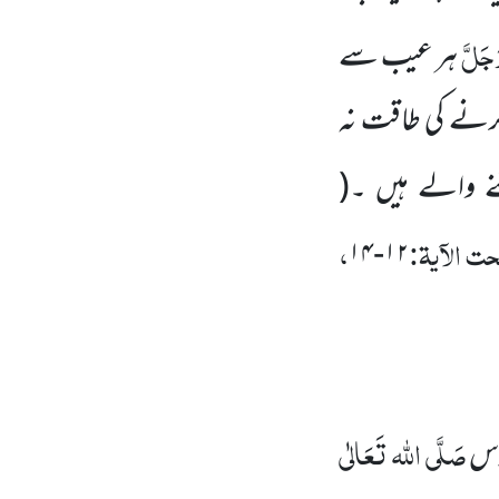
َجَلَّ
ہر عیب سے
رنے کی طاقت نہ
نے والے ہیں ۔
(
 الآیۃ:
،
۱۲-۱۴
صَلَّی اللہ تَعَالٰی
قدس