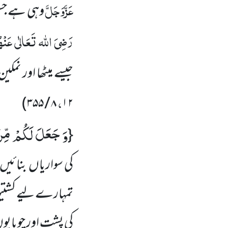
عَزَّوَجَلَّ
وہی ہے جس
رَضِیَ اللہ تَعَالٰی عَنْہُ
جیسے میٹھا اور نمکین،
،
)
۸ / ۳۵۵
۱۲
وَ جَعَلَ لَكُمْ مِّنَ
{
کی سواریاں بنائیں
تمہارے لیے کشتیوں
کی پشت اور چوپایوں