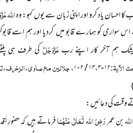
اللہ
عَزَّو
 کا احسان یاد کرو اور اپنی زبان سے یوں کہو: وہ
 سواری کو ہمارے قابو میں کردیا اور ہم اسے قابوک
عَزَّوَجَلَّ
یشک ہم آخر کار اپنے رب
کی طرف ہی پلٹ
الآیۃ:
،
، جلالین مع صاوی،الزخرف،تحت
۴ / ۱۰۲
۱۲-۱۴
ے وقت کی دعائیں :
للہ
رَضِیَ اللہ تَعَالٰی عَنْہُمَا
بن عمر
فرماتے ہیں کہ حضورِ اَ