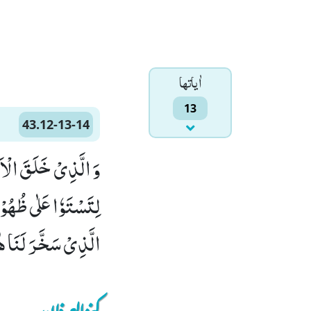
اٰياتها
13
43.12-13-14
لِتَسْتَوٗا عَلٰى ظُهُوْر
الَّذِیْ سَخَّرَ لَنَا هٰذَا وَ مَا كُنَّا لَ