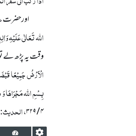
ع
اورحضرت
اللہ تَعَالٰی عَلَیْہِ وَاٰلِہ
وقت یہ پڑھ لے تو
الْاََرْضُ جَمِیْعًا قَبْضَت
بِسْمِ اللہ مَجْرَاہَا وَ مُر
، الحدیث:
۴ / ۳۲۹