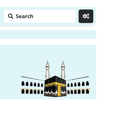
Search
Go