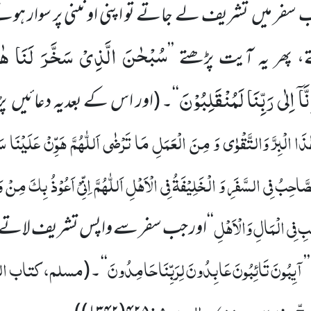
 سفر میں تشریف لے جاتے تو اپنی اونٹنی پر سوار ہو
سُبْحٰنَ الَّذِیْ سَخَّرَ لَنَا هٰذَ
، پھر یہ آیت پڑھتے ’’
نَّاۤ اِلٰى رَبِّنَا لَمُنْقَلِبُوْنَ
‘‘۔
(اور اس کے بعدیہ دعائیں پ
َا الْبِرَّ وَالتَّقْوٰی وَ مِنَ الْعَمَلِ مَا تَرْضٰی اَللّٰہُمَّ ہَوِّنْ عَلَیْنَا سَف
صَّاحِبُ فِی السَّفَرِ وَ الْخَلِیْفَۃُ فِی الْاَہْلِ اَللّٰہُمَّ اِنِّیْ اَعُوْذُ بِکَ مِنْ 
لَبِ فِی الْمَالِ وَالْاَہْلِ
‘‘اور جب سفر سے واپس تشریف لاتے ت
آیِبُونَ تَائِبُونَ عَابِدُونَ لِرَبِّنَا حَامِدُونَ
مسلم، کتاب ال
’
‘‘۔
(
حجّ وغیرہ، ص
،
الحدیث: