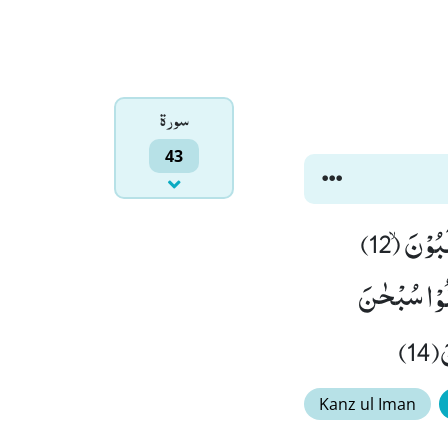
سورۃ
43
وَ الَّذِیْ خَلَقَ الْاَزْوَاجَ كُلَّهَا وَ جَعَلَ لَكُمْ مِّنَ الْفُلْكِ وَ الْاَنْعَامِ مَا تَرْكَبُوْنَۙ (12)
ْلُوْا سُبْحٰنَ
Kanz ul Iman