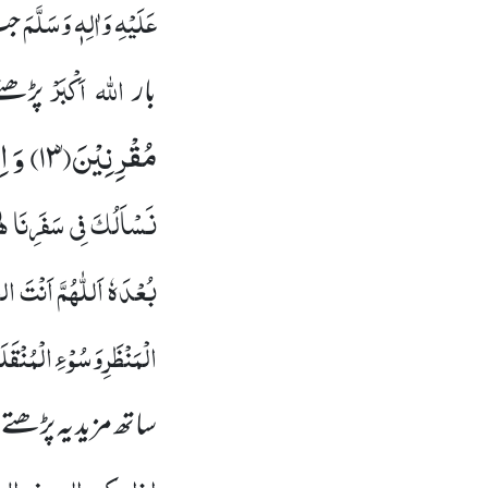
عَلَیْہِ وَاٰلِہٖ وَسَلَّمَ
جب
اللہ اَکْبَرْ
بار
پڑھتے
مُقْرِنِیْنَۙ(
۱۳)
وَ اِ
نَسْاَلُکَ فِی سَفَرِنَا ہٰذ
بُعْدَہٗ اَللّٰہُمَّ اَنْتَ ال
الْمَنْظَرِ وَسُوْ ءِ الْمُنْقَ
ساتھ مزید یہ پڑھتے ’
اذا رکب الی سفر ال