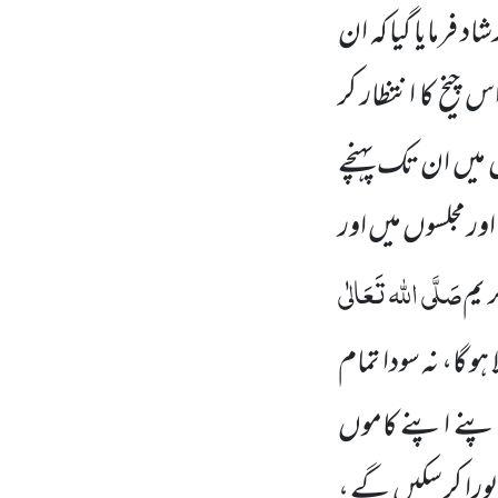
شاد فرمایا گیا کہ
ان
 چیخ کا انتظار کر
 میں
ان تک پہنچے
اور مجلسوں
میں
اور
صَلَّی اللہ تَعَالٰی
 یم
و گا، نہ سودا تمام
 اپنے اپنے کاموں
پورا کر سکیں
گے ،