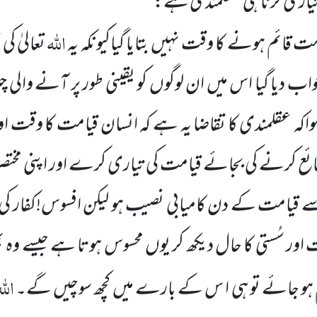
تیاری کرنا ہی عقلمندی ہے:
اللہ
قیامت قائم ہونے کا وقت نہیں
بتایا گیاکیونکہ یہ
تعالیٰ 
واب دیا گیا اس میں
ان لوگوں
کو یقینی طور پر آنے والی چیز
ہ عقلمندی کا تقاضا یہ ہے کہ انسان قیامت کا وقت اور
 کرنے کی بجائے قیامت کی تیاری کرے اور اپنی مختصر 
امت کے دن کامیابی نصیب ہو لیکن افسوس!کفار کی غ
اور سُستی کا حال دیکھ کر یوں
محسوس ہوتا ہے جیسے وہ ب
الل
م ہو جائے تو ہی ا س کے بارے میں
کچھ سوچیں
گے۔