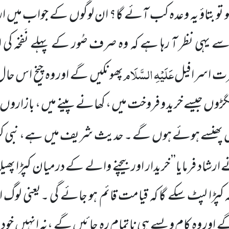
و تو بتاؤ یہ وعدہ کب آئے گا؟ ان لوگوں
کے جواب میں
ار
سے یہی نظر آ رہا ہے کہ وہ صرف صُور کے پہلے نَفخہ کی اس
عَلَیْہِ
السَّلَام
ت اسرافیل
پھونکیں
گے اور وہ چیخ اس حال
ھگڑوں جیسے خرید و فروخت میں
، کھانے پینے میں
، بازاروں
ں
پھنسے ہوئے ہوں
گے ۔ حدیث شریف میں
ہے، نبی کر
ارشاد فرمایا’’ خریدار اور بیچنے والے کے درمیان کپڑا پھیلا ہ
 کپڑا لپٹ سکے گا کہ قیامت قائم ہو جائے گی ۔یعنی لوگ
 اور وہ کام ویسے ہی ناتمام رہ جائیں
گے ،نہ انہیں
خود 