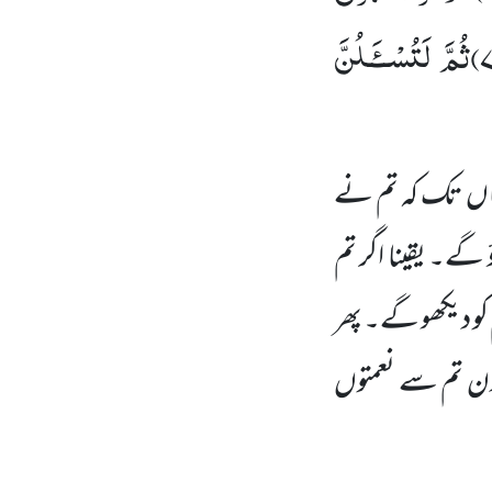
۷
ثُمَّ لَتُسْــٴَـلُنَّ
اں
تک کہ تم نے
گے۔ یقینا اگر تم
کو دیکھو گے۔ پھر
ن تم سے نعمتوں