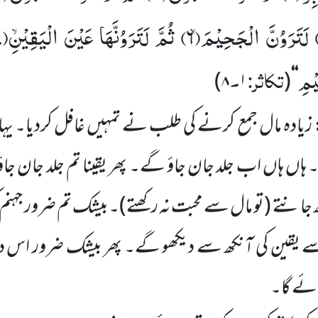
لَتَرَوُنَّ الْجَحِیْمَۙ(
۶)
ثُمَّ لَتَرَوُنَّهَا عَیْنَ الْیَقِیْۙنِ(
)
یْمِ
تکاثر:
۔
)
۸
۱
(
‘‘
 زیادہ مال جمع کرنے کی طلب نے
تمہیں
غافل کردیا۔ یہ
۔ ہاں
ہاں
اب جلد جان جاؤ گے۔ پھر یقینا تم جلد جان جاؤ 
ھ جانتے
(تو مال سے محبت نہ رکھتے)
۔بیشک تم ضرور جہنم 
ے یقین کی آنکھ سے دیکھو گے۔ پھر بیشک ضرور اس د
ائے گا۔