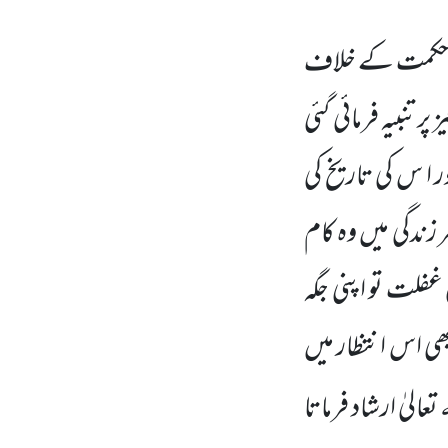
کی حکمت کے خلاف
 پر تنبیہ فرمائی گئی
 ا س کی تاریخ کی
زندگی میں
وہ کام
فلت تو اپنی جگہ
ھی اس انتظار میں
ہ
تعالیٰ ارشاد فرماتا