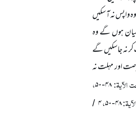
ہ واپس نہ آ سکیں
یان ہوں
گے وہ
کر نہ جاسکیں
گے
رصت اور مہلت نہ
 الآیۃ:
،
۵۰
۴۸
-
آیۃ:
،
۴
۵۰
۴۸
/
-