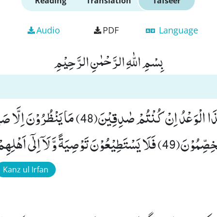
Reading
Translation
Tafseer
Audio
PDF
Language
بِسْمِ اللّٰهِ الرَّحْمٰنِ الرَّحِیْمِ
وَ یَقُوْلُوْنَ مَتٰى هٰذَا الْوَعْدُ اِنْ كُنْتُمْ صٰدِقِیْنَ(48) م
َ لَاۤ اِلٰۤى اَهْلِهِمْ یَرْجِعُوْنَ۠ (50)
Kanz ul Irfan