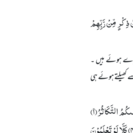
ْ ذِكْرٍ مِّنْ رَّبِّهِمْ
رے ہوئے ہیں ۔
کھیلتے
ہوئے ہی
ٰىكُمُ التَّكَاثُرُۙ(
۱)
۴
كَلَّا لَوْ تَعْلَمُوْنَ