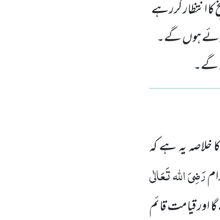
خ کا انتظار کررہے
 ہوئے ہوں گے۔
یں گے۔
 خلاصہ یہ ہے کہ
رَضِیَ اللہ تَعَالٰی
ام
گا اور قیامت قائم