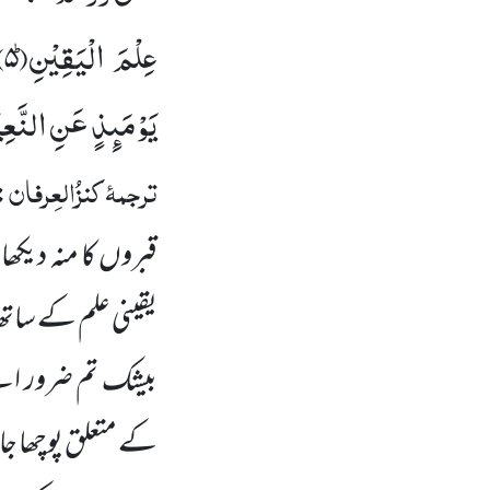
عِلْمَ الْیَقِیْنِؕ(
۵)
یَوْمَىٕذٍ عَنِ النَّعِ
ترجمۂ
کنزُالعِرفان
:
قبروں
کا منہ دیکھا
یقینی علم کے سات
بیشک تم ضرور اس
کے متعلق پوچھا ج