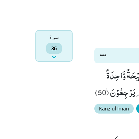
سورۃ
36
َا یَنْظُرُوْنَ اِلَّا صَیْحَةً وَّاحِدَةً
Kanz ul Iman