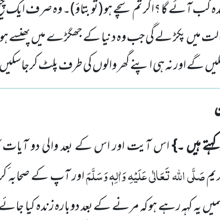
عدہ کب آئے گا ؟اگر تم سچے ہو (تو بتاؤ)۔ وہ صرف ایک چی
حالت میں پکڑ لے گی جب وہ دنیا کے جھگڑے میں پھنسے
کیں گے اور نہ ہی اپنے گھر والوں کی طرف پلٹ کرجاسک
کہتے ہیں ۔}
اس آیت اور اس کے بعد والی دو آیات کا
صَلَّی اللہ تَعَالٰی عَلَیْہِ وَاٰلِہٖ وَسَلَّمَ
یم
اور آپ کے صحابہ ٔکر
میں
یہ کہہ رہے ہو کہ مرنے کے بعد دوبارہ زندہ کیا جائے 