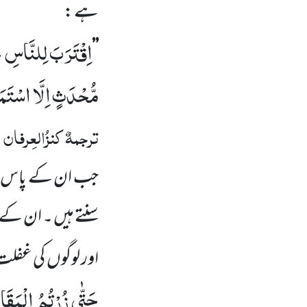
ہے :
اِقْتَرَبَ لِلنَّاسِ ح
’’
مُّحْدَثٍ اِلَّا اسْتَمَع
ترجمہٌ
کنزُالعِرفان
:
جب ان کے پاس 
سنتے ہیں ۔ ان کے
اور لوگوں
کی غفلت
حَتّٰى زُرْتُمُ الْمَقَاب