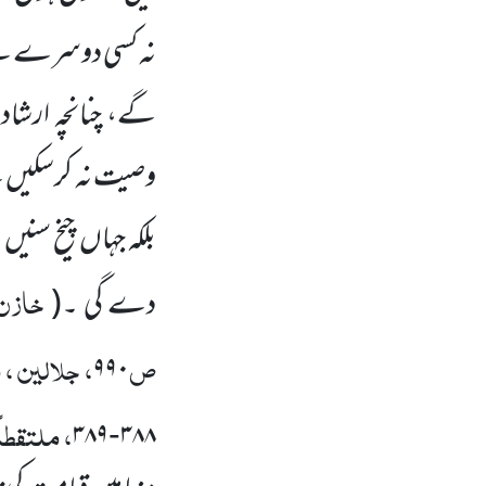
نہ کسی دوسرے سے 
گے، چنانچہ ارشاد
وصیت نہ کرسکیں
گ
بلکہ جہاں
چیخ سنیں
گ
خازن،
دے گی ۔
(
ص
، جلالین ،
۹۹۰
، ملتقطاً
۳۸۹
۳۸۸
-