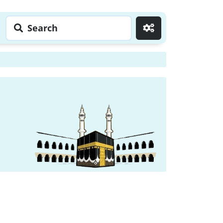
Search
Go