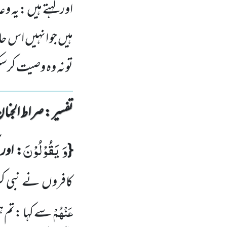
اور کہتے ہیں :یہ و
ہیں جو انہیں اس 
تو نہ وہ وصیت کرس
تفسیر : ‎صراط الجنان
وَ یَقُوْلُوْنَ
{
: اور 
کافروں
نے نبی کر
عَنْہُمْ
سے کہا :تم ہ