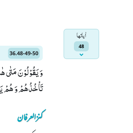
اٰياتها
48
36.48-49-50
تَاْخُذُهُمْ وَ هُمْ یَخِصِّمُوْنَ(49) فَلَا یَسْتَطِیْعُوْنَ تَوْصِیَةً وّ
کنزالعرفان