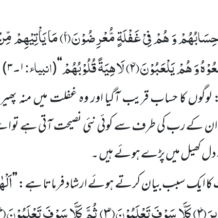
ِسَابُهُمْ وَ هُمْ فِیْ غَفْلَةٍ مُّعْرِضُوْنَۚ(
۱)
مَا یَاْتِیْهِمْ مِّن
ُوْهُ وَ هُمْ یَلْعَبُوْنَۙ(
۲)
لَاهِیَةً قُلُوْبُهُمْ
انبیاء:
۔
)
۳
۱
(
‘‘
 لوگوں
کا حساب قریب آگیا اور وہ
غفلت میں
منہ پھی
ان
کے رب کی طرف سے کوئی نئی نصیحت آتی ہے تو اسے 
 دل کھیل میں
پڑے ہوئے ہیں ۔
اَلْه
 کا ایک سبب بیان کرتے ہوئے ارشاد فرماتا ہے:
’’
ِرَؕ(
۲)
كَلَّا سَوْفَ تَعْلَمُوْنَۙ(
۳)
ثُمَّ كَلَّا سَوْفَ تَعْلَمُوْنَؕ(
)