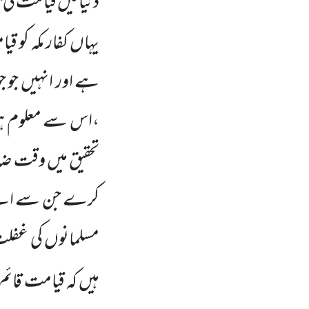
دنیا میں
قیامت کی 
یہاں
کفار مکہ کو 
ہے اور انہیں
جو ج
،اس سے معلوم ہواک
تحقیق میں
وقت ضائع
کرے جن سے اسے قی
مسلمانوں
کی غفلت 
ہیں
کہ قیامت قائ