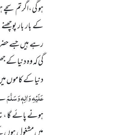
ہو گی ،اگرتم سچے ہ
کے بار بار پوچھنے 
رہے ہیں
جسے حضر
گی کہ وہ دنیا کے ج
دنیا کے کاموں
می
عَلَیْہِ وَاٰلِہٖ وَسَلَّمَ
نے 
ہونے پائے گا ، نہ
میں
مشغول ہوں
گے