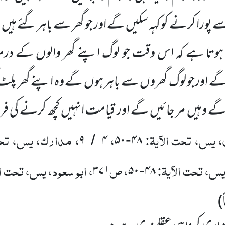
پورا کرنے کو کہہ سکیں
گے اور جو گھر سے باہر گئے ہیں
و
 ہوتا ہے کہ اس وقت جو لوگ اپنے گھر والوں
کے درم
ے اورجو لوگ گھروں
سے باہر ہوں
گے وہ اپنے گھر پلٹ 
ے وہیں
مر جائیں
گے اور قیامت انہیں
کچھ کرنے کی ف
 یس، تحت الآیۃ:
،
، مدارک، یس، تحت
۹
۴
۵۰
۴۸
/
-
 یس، تحت الآیۃ:
، ص
، ابو سعود، یس، تحت ال
۳۷۱
۵۰
۴۸
-
)