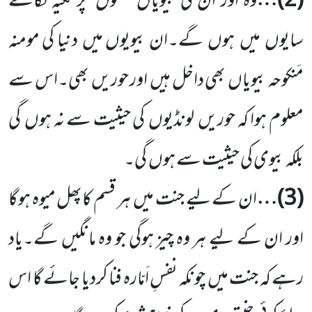
(
2
)…
وہ اور ان کی بیویاں
تختوں
پر تکیہ لگائے
سایوں
میں
ہوں
گے۔ان بیویوں میں
دنیا کی مومنہ
مَنکوحہ بیویاں
بھی داخل
ہیں
اور حوریں
بھی۔اس سے
معلوم ہوا کہ حوریں
لونڈیوں
کی حیثیت سے نہ ہوں
گی
بلکہ بیوی کی حیثیت سے ہوں
گی۔
(
3
)…
ان کے لیے جنت میں
ہر قسم کاپھل میوہ ہوگا
اور ان کے لیے ہر وہ چیز ہوگی جو وہ مانگیں گے۔یاد
رہے کہ جنت میں
چونکہ نفسِ اَمّارہ فنا کردیا جائے گا اس