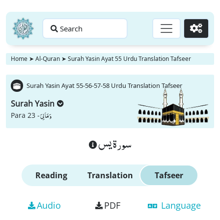
Search
Go
Home
➤
Al-Quran
➤
Surah Yasin Ayat 55 Urdu Translation Tafseer
Surah Yasin Ayat 55-56-57-58 Urdu Translation Tafseer
Surah Yasin
وَ مَا لِیَ
Para 23 -
سورة يس
Reading
Translation
Tafseer
Audio
PDF
Language