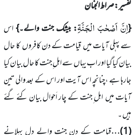
تفسیر : ‎صراط الجنان
اِنَّ اَصْحٰبَ الْجَنَّةِ
{
: بیشک جنت والے۔}
اس
سے پہلی آیات میں
قیامت کے دن کافروں
کا حال
بیان کیا گیا اور اب یہاں
سے اہل ِجنت کا حال بیان کیا
جارہا ہے ،چنانچہ اس آیت اور اس کے بعد والی تین
آیات میں
اہل ِجنت کے چار اَحوال بیان کئے گئے
ہیں ۔
(
1
)…
قیامت کے دن جنت والے دل بہلانے