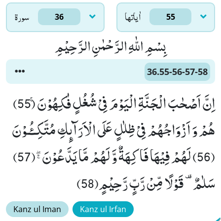
اٰياتها
سورۃ
36
55
بِسْمِ اللّٰهِ الرَّحْمٰنِ الرَّحِیْمِ
36.55-56-57-58
اِنَّ اَصْحٰبَ الْجَنَّةِ الْیَوْمَ فِیْ شُغُلٍ فٰكِهُوْنَۚ (55)
هُمْ وَ اَزْوَاجُهُمْ فِیْ ظِلٰلٍ عَلَى الْاَرَآىٕكِ مُتَّكِــٴُـوْنَ
(56) لَهُمْ فِیْهَا فَاكِهَةٌ وَّ لَهُمْ مَّا یَدَّعُوْنَﭕ(57)
سَلٰمٌ- قَوْلًا مِّنْ رَّبٍّ رَّحِیْمٍ(58)
Kanz ul Iman
Kanz ul Irfan