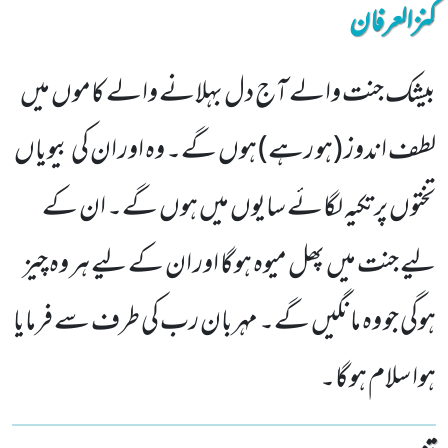
کنزالعرفان
بیشک جنت والے آج دل بہلانے والے کاموں میں
لطف اندوز (ہو رہے) ہوں گے۔ وہ اور ان کی بیویاں
تختوں پر تکیہ لگائے سایوں میں ہوں گے۔ ان کے
لیے جنت میں پھل میوہ ہوگا اور ان کے لیے ہر وہ چیز
ہوگی جو وہ مانگیں گے۔ مہربان رب کی طرف سے فرمایا
ہوا سلام ہوگا۔