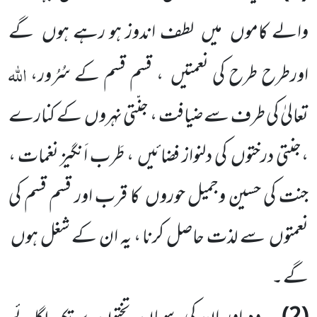
والے کاموں
میں
لطف اندوز ہو رہے ہوں
گے
اللہ
اورطرح طرح کی نعمتیں
، قسم قسم کے سُرُور،
تعالیٰ کی طرف سے ضیافت ، جنّتی نہروں
کے کنارے
،جنتی درختوں
کی دلنواز فضائیں
، طَرب اَنگیز نغمات ،
جنت کی حسین وجمیل حوروں
کا قرب اور قسم قسم کی
نعمتوں
سے لذت حاصل کرنا ، یہ ان کے شغل ہوں
گے ۔