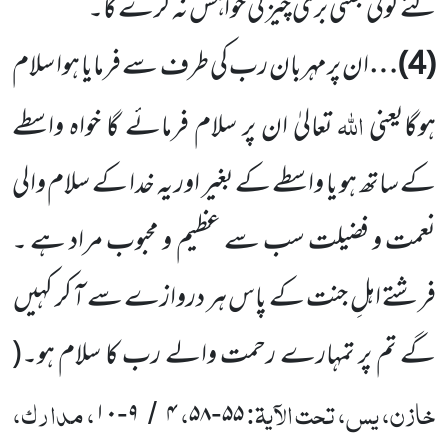
لئے کوئی جنتی بری چیز کی خواہش نہ کرے گا۔
(
4
)…
ان پرمہربان رب کی طرف سے فرمایا ہوا سلام
اللہ
ہوگایعنی
تعالیٰ ان پر سلام فرمائے گا خواہ واسطے
کے ساتھ ہو یا واسطے کے بغیر اور یہ خدا کے سلام والی
نعمت و فضیلت سب سے عظیم و محبوب مراد ہے ۔
فرشتے اہلِ جنت کے پاس ہر دروازے سے آ کر کہیں
گے تم پر تمہارے رحمت والے رب کا سلام ہو۔
(
خازن، یس، تحت الآیۃ:
،
، مدارک،
۱۰
۹
۴
۵۸
۵۵
-
/
-