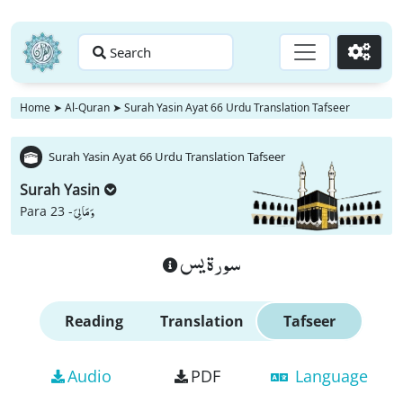
Search
Go
Home
➤
Al-Quran
➤
Surah Yasin Ayat 66 Urdu Translation Tafseer
Surah Yasin Ayat 66 Urdu Translation Tafseer
Surah Yasin
وَ مَا لِیَ
Para 23 -
سورة يس
Reading
Translation
Tafseer
Audio
PDF
Language