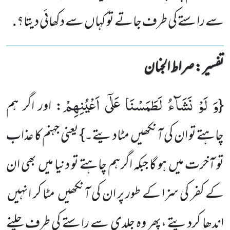
سے راستے کی طرف جاتے تو کہاں سے دکھائی دیتا؟.
تفسیر : ‎صراط الجنان
وَ لَوْ نَشَآءُ لَطَمَسْنَا عَلٰۤى اَعْیُنِهِمْ
{
: اور اگر ہم
چاہتے تو ان کی آنکھیں مٹادیتے۔} یعنی جہنم کا عذاب
تو آخرت میں ہو گا جبکہ اگر ہم چاہتے تو دنیا میں بھی ان
کے کفر کی سزا کے طور پر ان کی آنکھیں مٹا کر انہیں
اندھا کردیتے ،پھر وہ جلدی سے راستے کی طرف چلنے