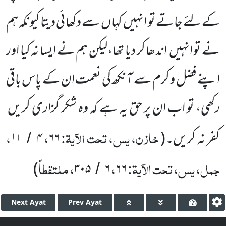
کے لئے جاتے تو انہیں کہاں سے دکھائی دیتا کیونکہ ہم
نے تو انہیں اندھا کر دیا تھا،لیکن ہم نے ایسا نہ کیا اور
اپنے فضل و کرم سے آنکھ کی نعمت ان کے پاس باقی
رکھی، تو اب ان پر حق یہ ہے کہ وہ شکر گزاری کریں
خازن، یس، تحت الآیۃ:
،
،
کفر نہ کریں۔(
۶۶
۴
۱۱
/
جمل، یس، تحت الآیۃ:
،
، ملتقطاً
)
۳۰۵
۶
۶۶
/
Next
Ayat
Prev
Ayat