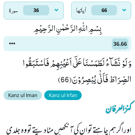
اٰياتها
سورۃ
36
66
بِسْمِ اللّٰهِ الرَّحْمٰنِ الرَّحِیْمِ
36.66
وَ لَوْ نَشَآءُ لَطَمَسْنَا عَلٰۤى اَعْیُنِهِمْ فَاسْتَبَقُوا
الصِّرَاطَ فَاَنّٰى یُبْصِرُوْنَ(66)
Kanz ul Iman
Kanz ul Irfan
کنزالعرفان
اور اگر ہم چاہتے تو ان کی آنکھیں مٹادیتے تو وہ جلدی