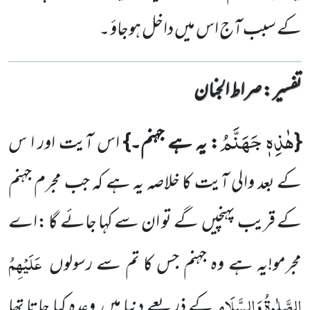
کے سبب آج اس میں داخل ہوجاؤ ۔
تفسیر : ‎صراط الجنان
هٰذِهٖ جَهَنَّمُ
{
: یہ ہے جہنم۔}
اس آیت اور ا س
کے بعد والی آیت کا خلاصہ یہ ہے کہ جب مجرم جہنم
کے قریب پہنچیں
گے
تو ان سے کہا جائے گا :اے
عَلَیْہِمُ
مجرمو!یہ ہے وہ جہنم جس کا تم سے رسولوں
الصَّلٰوۃُ وَالسَّلَام
کے ذریعے دنیا میں
وعدہ کیا جاتا تھا