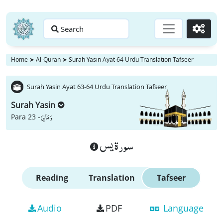
Search
Go
Home
➤
Al-Quran
➤
Surah Yasin Ayat 64 Urdu Translation Tafseer
Surah Yasin Ayat 63-64 Urdu Translation Tafseer
Surah Yasin
وَ مَا لِیَ
Para 23 -
سورة يس
Reading
Translation
Tafseer
Audio
PDF
Language