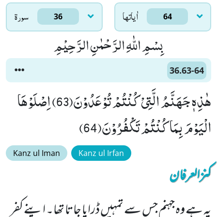
اٰياتها
سورۃ
36
64
بِسْمِ اللّٰهِ الرَّحْمٰنِ الرَّحِیْمِ
36.63-64
هٰذِهٖ جَهَنَّمُ الَّتِیْ كُنْتُمْ تُوْعَدُوْنَ(63) اِصْلَوْهَا
الْیَوْمَ بِمَا كُنْتُمْ تَكْفُرُوْنَ(64)
Kanz ul Iman
Kanz ul Irfan
کنزالعرفان
یہ ہے وہ جہنم جس سے تمہیں ڈرایا جاتا تھا۔ اپنے کفر