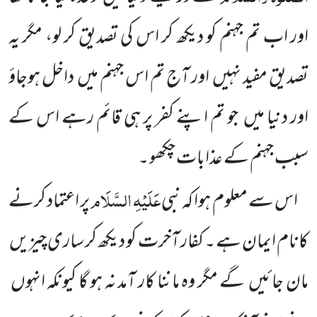
اور اب تم جہنم کو دیکھ کر اس کی تصدیق کر لو، مگر یہ
تصدیق مفید نہیں
اور آج تم اس جہنم میں
داخل ہوجاؤ
اور دنیا میں
جو تم اپنے کفر پر ہی قائم رہے اس کے
سبب جہنم کے عذابات چکھو ۔
عَلَیْہِ السَّلَام
اس سے معلوم ہوا کہ نبی
پر اعتماد کرنے
کانام ایمان ہے ۔ کفار آخرت کو دیکھ کر ساری چیزیں
مان
جائیں
گے مگر وہ ماننا کار آمد نہ ہو گا کیونکہ انہوں