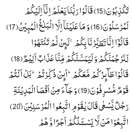
تَكْذِبُوْنَ(15) قَالُوْا رَبُّنَا یَعْلَمُ اِنَّاۤ اِلَیْكُمْ
لَمُرْسَلُوْنَ(16) وَ مَا عَلَیْنَاۤ اِلَّا الْبَلٰغُ الْمُبِیْنُ(17)
قَالُوْۤا اِنَّا تَطَیَّرْنَا بِكُمْۚ-لَىٕنْ لَّمْ تَنْتَهُوْا
لَنَرْجُمَنَّكُمْ وَ لَیَمَسَّنَّكُمْ مِّنَّا عَذَابٌ اَلِیْمٌ(18)
قَالُوْا طَآىٕرُكُمْ مَّعَكُمْؕ-اَىٕنْ ذُكِّرْتُمْؕ-بَلْ اَنْتُمْ
قَوْمٌ مُّسْرِفُوْنَ(19) وَ جَآءَ مِنْ اَقْصَا الْمَدِیْنَةِ
رَجُلٌ یَّسْعٰى قَالَ یٰقَوْمِ اتَّبِعُوا الْمُرْسَلِیْنَۙ (20)
اتَّبِعُوْا مَنْ لَّا یَسْــٴَـلُكُمْ اَجْرًا وَّ هُمْ