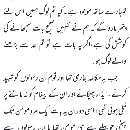
تمہارے ساتھ موجود ہے۔ کیا تم لوگ ہمیں
اس لئے
پتھر مارو گے کہ ہم نے تمہیں
صحیح بات سمجھانے کی
کوشش کی ہے،اگر یہ بات ہے تو تم حد سے بڑھنے
والے لوگ ہو۔
جب یہ مکالمہ جاری تھا اور قوم اُن رسولوں
کو شہید
کرنے ، ایذاء پہنچانے اور ان کے پیغام کو نہ ماننے پر
تُلی ہوئی تھی ، اسی دوران یہ بات ایک مردِ مومن تک
پہنچی جوپہلے سے ہی مومن تھا یا اِن رسولوں
سے