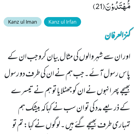
مُّهْتَدُوْنَ(21)
Kanz ul Iman
Kanz ul Irfan
کنزالعرفان
اور ان سے شہر والوں کی مثال بیان کرو جب ان کے
پاس رسول آئے۔ جب ہم نے ان کی طرف دو رسول
بھیجے پھر انہوں نے ان کو جھٹلایا تو ہم نے تیسرے
کے ذریعے مدد کی تو ان سب نے کہاکہ بیشک ہم
تمہاری طرف بھیجے گئے ہیں ۔ لوگوں نے کہا: تم تو