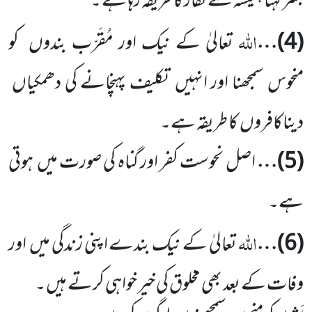
بشر کہنا ہمیشہ سے کفار کا طریقہ رہا ہے ۔
اللہ
(
4
)…
تعالیٰ کے نیک اور مُقَرّب بندوں
کو
منحوس سمجھنا اور انہیں
تکلیف پہنچانے کی دھمکیاں
دیناکافروں
کا طریقہ ہے۔
(
5
)…
اصل نحوست کفر اور گناہ کی صورت میں
ہوتی
ہے۔
اللہ
(
6
)…
تعالیٰ کے نیک بندے اپنی زندگی میں
اور
وفات کے بعد بھی مخلوق کی خیر خواہی کرتے ہیں ۔