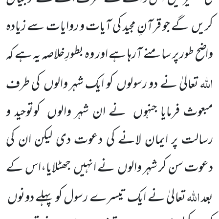
کریں
گے جو قرآنِ مجید کی آیات و روایات سے زیادہ
واضح طور پر سامنے آرہا ہے اور وہ بطورِخلاصہ یہ ہے کہ
اللہ
تعالیٰ نے دو رسولوں
کو ایک شہر والوں
کی طرف
مبعوث فرمایا جنہوں
نے ان
شہر والوں
کوتوحید و
رسالت پر ایمان لانے کی دعوت دی لیکن ان کی
دعوت سن کر شہر والوں
نے انہیں
جھٹلایا،اس کے
اللہ
بعد
تعالیٰ نے ایک تیسرے رسول کو پہلے
دونوں