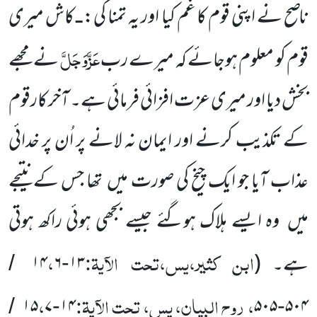
ناصح نے اپنی قوم کا غم کیا اور یہ تمنا کی:
کاش میری
ـ
عَزَّوَجَلَّ
قوم کو معلوم ہوجائے کہ میرے رب
نے مجھے
بخش دیا اور میری عزت افزائی فرمائی ہے۔ آخر کارقوم
کے تکذیب کرنے اور ایمان نہ لانے پر اُن پر خدائی
عذاب آیا جو ایک چیخ کی صورت میں
تھا جس کے نتیجے
میں
وہ ایسے ہلاک ہوگئے جیسے بجھی ہوئی راکھ ہوتی
ابن کثیر،یس،تحت الآیۃ:
،
ہے۔
(
۱۳
۶
۱۴
/
-
، روح البیان، یس، تحت الآیۃ:
،
۱۵
۷
۱۴
۵۰۵
۵۰۴
/
-
-