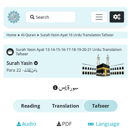
Search
Go
Home
➤
Al-Quran
➤
Surah Yasin Ayat 16 Urdu Translation Tafseer
Surah Yasin Ayat 13-14-15-16-17-18-19-20-21 Urdu Translation
Tafseer
Surah Yasin
وَ مَنْ یَّقْنُتْ
Para 22 -
سورة يس
Reading
Translation
Tafseer
Audio
PDF
Language