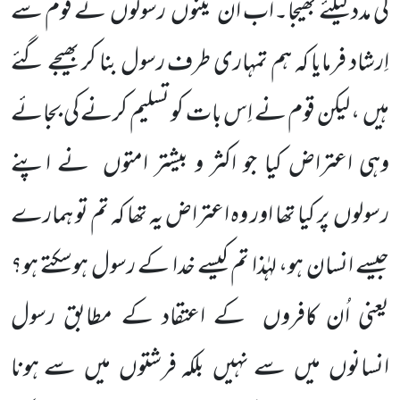
کی مدد کیلئے بھیجا۔اب ان تینوں
رسولوں
نے قوم سے
اِرشاد فرمایا کہ ہم
تمہاری طرف رسول بنا کر بھیجے گئے
ہیں
، لیکن قوم نے اِس بات کو تسلیم کرنے کی بجائے
وہی اعتراض کیا جو اکثر و بیشتر امتوں
نے اپنے
رسولوں
پر کیا تھا اور وہ اعتراض یہ تھا کہ تم تو ہمارے
جیسے انسان ہو، لہٰذا تم کیسے خدا کے رسول ہوسکتے ہو؟
یعنی اُن کافروں
کے اعتقاد کے مطابق رسول
انسانوں
میں
سے نہیں
بلکہ فرشتوں
میں
سے ہونا