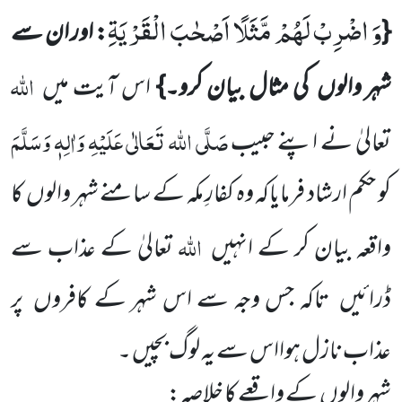
وَ اضْرِبْ لَهُمْ مَّثَلًا اَصْحٰبَ الْقَرْیَةِ
{
: اور ان سے
اللہ
شہر والوں
کی مثال بیان کرو۔}
اس آیت میں
صَلَّی اللہ
تَعَالٰی عَلَیْہِ وَاٰلِہٖ وَسَلَّمَ
تعالیٰ نے اپنے
حبیب
کو حکم ارشاد فرمایاکہ وہ کفارِ مکہ کے سامنے شہر والوں
کا
اللہ
واقعہ بیان کر کے انہیں
تعالیٰ کے عذاب سے
ڈرائیں
تاکہ جس وجہ سے اس شہر کے کافروں
پر
عذاب نازل ہوااس سے یہ لوگ بچیں ۔
شہر والوں
کے واقعے کا خلاصہ: