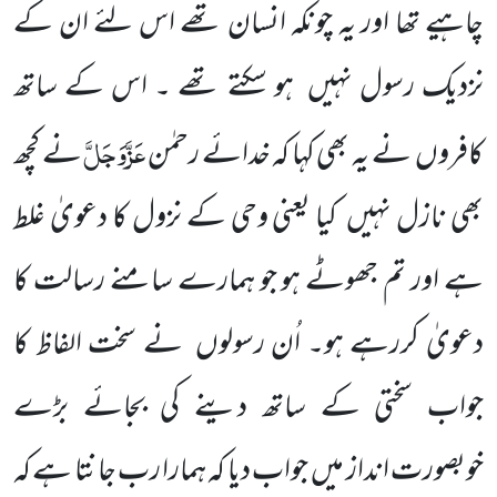
چاہیے تھا اور یہ چونکہ انسان تھے اس لئے ان کے
نزدیک رسول نہیں
ہو سکتے تھے ۔ اس کے ساتھ
عَزَّوَجَلَّ
کافروں
نے یہ بھی کہا کہ خدائے رحمٰن
نے کچھ
بھی نازل نہیں
کیا یعنی وحی کے نزول کا دعویٰ غلط
ہے اور تم جھوٹے ہو جو ہمارے سامنے رسالت کا
دعویٰ کررہے ہو۔ اُن رسولوں
نے سخت الفاظ کا
جواب سختی کے ساتھ دینے کی بجائے بڑے
خوبصورت انداز میں
جواب دیا کہ ہمارا رب جانتا ہے کہ