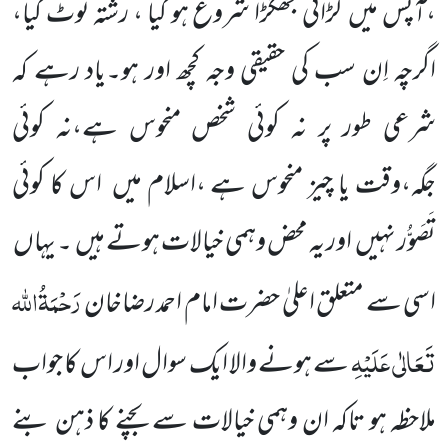
،آپس میں
لڑائی جھگڑا شروع ہو گیا ، رشتہ ٹوٹ گیا،
اگرچہ اِن سب کی حقیقی وجہ کچھ اور ہو۔یاد رہے کہ
شرعی طور پر نہ کوئی شخص منحوس ہے،نہ کوئی
جگہ،وقت یا چیز منحوس ہے ،اسلام میں
اس کا کوئی
تَصَوُّر نہیں
اور یہ محض
وہمی خیالات ہوتے ہیں
۔ یہاں
رَحْمَۃُاللہ
اسی سے متعلق اعلیٰ حضرت امام احمد رضاخان
تَعَالٰی عَلَیْہِ
سے ہونے والا ایک
سوال اور اس کا جواب
ملاحظہ ہو تاکہ ان وہمی خیالات سے بچنے کا ذہن بنے