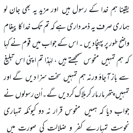
یقینا ہم خدا کے رسول ہیں
اور مزید یہ بھی جان لو
ہماری صرف یہ ذمہ داری ہے کہ تم تک خدا کا پیغام
واضح طور پر پہنچادیں ۔ اس کے جواب میں
قوم نے کہا
کہ ہم تمہیں
منحوس سمجھتے ہیں ، لہٰذا تم اپنی اس تبلیغ
سے باز آجاؤ ورنہ ہم تمہیں
سخت سزا دیں
گے اور
تمہیں
پتھر مار مار کر ہلاک کردیں
گے۔اُن رسولوں
نے
جواب دیا کہ ہمیں
منحوس قرار نہ دو کیونکہ تمہاری
نحوست تمہارے کفر و ضلالت کی صورت میں