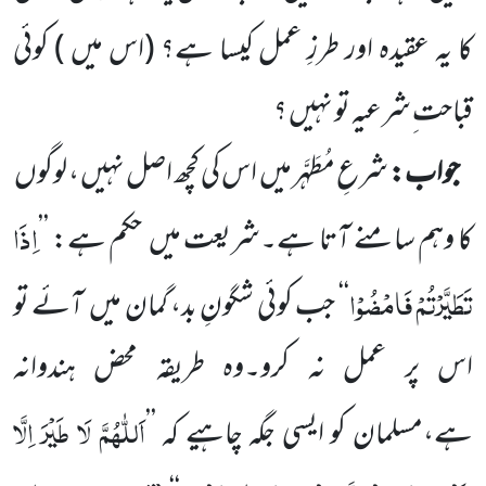
کا یہ عقیدہ اور طرزِ عمل کیسا ہے؟
(اس میں )
کوئی
قباحت ِشرعیہ تو نہیں ؟
جواب:
شرعِ مُطَہَّر میں
اس کی کچھ اصل نہیں ، لوگوں
اِذَا
کا وہم سامنے آتا ہے۔شریعت میں
حکم ہے:
’’
تَطَیَّرْتُمْ
فَامْضُوْا
‘‘
جب کوئی شگونِ بد، گمان میں
آئے تو
اس پر عمل نہ کرو۔وہ طریقہ محض ہندوانہ
اَللّٰھُمَّ
لَا
طَیْرَ
اِلَّا
ہے،مسلمان کو ایسی جگہ چاہیے کہ
’’