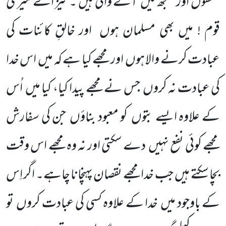
معقول اور سمجھ میں
آنے والی ہیں ۔ نیز اے میری
قوم ! میں بھی مسلمان ہوں
اور خالقِ کائنات کی
عبادت کرنے والا ہوں
اور مجھے کیا ہے کہ میں
اس خدا
کی عبادت نہ کروں
جس نے مجھے پیدا کیا، کیا میں
اُس
کے علاوہ ایسے بتوں
کو معبود بناؤں
جن کی سفارش
مجھے کوئی نفع نہیں
دے سکتی اور نہ وہ مجھے اس وقت
بچا سکتے ہیں
جب خدا مجھے نقصان پہنچانا چاہے۔ اگر اِس
کے باوجود میں
خدا کے علاوہ کسی کی عبادت کروں
تو