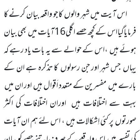
اس آیت میں شہر والوں
کا جو واقعہ بیان کرنے کا
فرمایاگیااس کے کچھ حصے اگلی
16
آیات میں
بھی بیان
ہوئے ہیں
،اس کے حوالے سے یہ بات یاد رہے کہ
یہاں
جس شہر اور جن رسولوں
کا تذکرہ ہے ان کے
بارے میں
مفسرین کے متعدد اَقوال ہیں
اور ان میں
بہت سے اختلافات ہیں
اوران اختلافات کی اکثر
صورتوں
پر کئی اِشکالات ہیں
، اس لئے ہم ان آیات
کی تفسیر میں
اس واقعے کے صرف اتنے حصے کو بیان