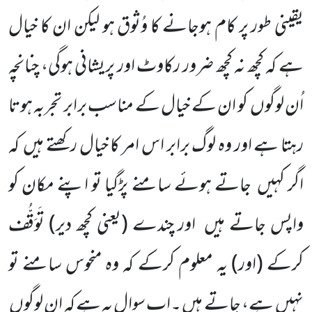
یقینی طور پر کام ہوجانے کا وُثوق ہو لیکن ان کا خیال
ہے کہ کچھ نہ کچھ ضرور رکاوٹ اور پریشانی ہوگی، چنانچہ
اُن لوگوں
کو ان کے خیال کے مناسب برابر تجربہ ہوتا
رہتا ہے اور وہ لوگ برابر اس امر کا خیال رکھتے ہیں
کہ
اگر کہیں
جاتے ہوئے سامنے پڑگیا تو اپنے مکان کو
واپس جاتے ہیں
اور چندے
(یعنی کچھ دیر)
تَوَقُّف
کرکے
(اور)
یہ معلوم کرکے کہ وہ منحوس سامنے تو
نہیں
ہے، جاتے ہیں ۔اب سوال یہ ہے کہ ان لوگوں