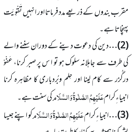
مقرب بندوں
کے ذریعے مدد فرماتا اور انہیں
تَقْوِیَت
پہنچاتا ہے۔
(
2
)…
دین کی دعوت دینے کے دوران سننے والے
کی طرف سے جاہلانہ سلوک ہو تو ا س پر صبر کرنا، عَفْوْ
درگُزر سے کام لینا اور حِلم وبُردباری کا مظاہرہ کرنا
عَلَیْہِمُ الصَّلٰوۃُ وَالسَّلَام
انبیاء ِکرام
کی سنت ہے۔
عَلَیْہِمُ الصَّلٰوۃُ وَالسَّلَام
(
3
)…
انبیاء ِکرام
کو اپنے جیسا