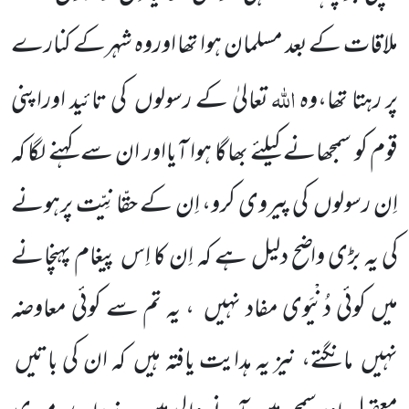
ملاقات کے بعد مسلمان ہوا
تھا اوروہ شہرکے کنارے
اللہ
پر رہتا تھا،وہ
تعالیٰ کے رسولوں
کی تائید اوراپنی
قوم کو سمجھانے کیلئے بھاگا ہوا آیااور ان سے کہنے
لگا کہ
اِن رسولوں
کی پیروی کرو، اِن کے حقّانِیّت پرہونے
کی یہ بڑی واضح دلیل ہے کہ اِن کا اِس پیغام پہنچانے
میں کوئی دُنْیَوی مفاد نہیں
، یہ تم سے کوئی معاوضہ
نہیں
مانگتے، نیز یہ ہدایت یافتہ ہیں
کہ ان کی باتیں