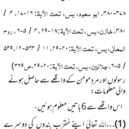
، ابو سعود، یس، تحت الآیۃ:
،
۴
۱۷
۱۶
۳۸۰
۳۷۸
/
-
-
، خازن، یس ، تحت الآیۃ :
،
، روح
۶
۵
۴
۲۹
۱۸
۳۸۰
-
/
-
المعانی، یس، تحت الآیۃ:
،
،
۵۴۹
۱۲
۵۴۳
۱۱
۲۹
۲۰
-
/
-
، جلالین، یس، تحت الآیۃ:
،ص
)
۳۶۹
۲۹
۲۰
۶
۵
-
-
/
رسولوں
اور مردِ مومن کے واقعے سے حاصل ہونے
والی معلومات:
اس واقعے سے
6
باتیں
معلوم ہوئیں ،
اللہ
(
1
)…
تعالیٰ اپنے مُقَرّب بندوں
کی دوسرے