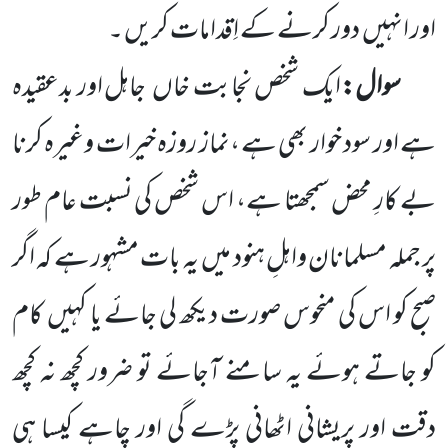
اور انہیں
دور کرنے کے اِقدامات کریں ۔
سوال:
ایک شخص نجابت خاں
جاہل اور بدعقیدہ
ہے اور سود خوار بھی ہے ،نماز روزہ خیرات وغیرہ کرنا
بے کارِ محض سمجھتا ہے، اس شخص کی نسبت عام طور
پر جملہ مسلمانان واہلِ ہنود میں
یہ بات مشہور ہے کہ اگر
صبح کو اس کی منحوس صورت دیکھ لی جائے یا کہیں
کام
کو جاتے ہوئے یہ سامنے آجائے تو ضرور کچھ نہ کچھ
دقت اور پریشانی اٹھانی پڑے گی اور چاہے کیسا ہی