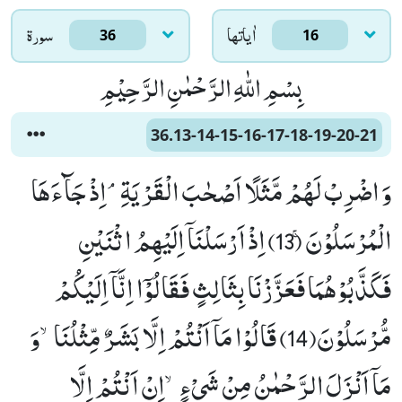
اٰياتها
سورۃ
36
16
بِسْمِ اللّٰهِ الرَّحْمٰنِ الرَّحِیْمِ
36.13-14-15-16-17-18-19-20-21
وَ اضْرِبْ لَهُمْ مَّثَلًا اَصْحٰبَ الْقَرْیَةِۘ-اِذْ جَآءَهَا
الْمُرْسَلُوْنَۚ (13) اِذْ اَرْسَلْنَاۤ اِلَیْهِمُ اثْنَیْنِ
فَكَذَّبُوْهُمَا فَعَزَّزْنَا بِثَالِثٍ فَقَالُوْۤا اِنَّاۤ اِلَیْكُمْ
مُّرْسَلُوْنَ(14) قَالُوْا مَاۤ اَنْتُمْ اِلَّا بَشَرٌ مِّثْلُنَاۙ-وَ
مَاۤ اَنْزَلَ الرَّحْمٰنُ مِنْ شَیْءٍۙ-اِنْ اَنْتُمْ اِلَّا