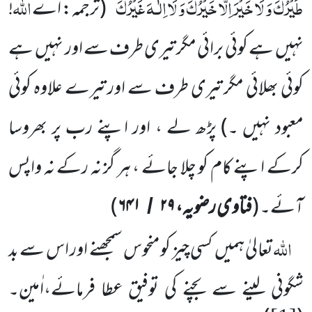
طَیْرُکَ
وَ
لَا
خَیْرَ
اِلَّا
خَیْرُکَ
وَ
لَا
اِلٰـہَ
غَیْرُکَ
اللہ
‘‘
(ترجمہ: اے
!
نہیں
ہے کوئی برائی مگر تیری طرف سے اور نہیں
ہے
کوئی بھلائی مگر تیری طرف سے اور تیرے علاوہ کوئی
معبود نہیں ۔)
پڑھ لے ، اور اپنے رب پر بھروسا
کرکے اپنے کام کو چلا جائے ، ہر گز نہ رکے نہ واپس
آئے۔
(
فتاوی رضویہ،
۲۹
۶۴۱
)
/
اللہ
تعالیٰ ہمیں
کسی چیز کو منحوس سمجھنے اور اس سے بد
شگونی لینے سے بچنے کی توفیق عطا فرمائے،اٰمین۔