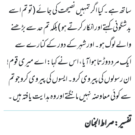
ساتھ ہے۔کیا اگر تمہیں نصیحت کی جائے (تو تم اسے
بدشگونی کہتے اور انکار کرتے ہو )بلکہ تم حد سے بڑھنے
والے لوگ ہو۔ اور شہر کے دور کے کنارے سے
ایک مرد دوڑتا ہواآیا، اس نے کہا: اے میری قوم!
ان رسولوں کی پیروی کرو۔ ایسوں کی پیروی کرو جو تم
سے کوئی معاوضہ نہیں مانگتے اور وہ ہدایت یافتہ ہیں ۔
تفسیر : ‎صراط الجنان