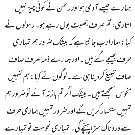
ہمارے جیسے آدمی ہو اور رحمٰن نے کوئی چیز نہیں
اتاری، تم صرف جھوٹ بول رہے ہو۔ رسولوں نے
کہا: ہمارا رب جانتا ہے کہ بیشک ضرور ہم تمہاری
طرف بھیجے گئے ہیں ۔ اور ہمارے ذمہ صرف صاف
صاف تبلیغ کردینا ہی ہے۔ لوگوں نے کہا: ہم تمہیں
منحوس سمجھتے ہیں۔ بیشک اگر تم باز نہ آئے تو ضرور ہم
تمہیں سنگسار کریں گے اور ضرور تمہیں ہماری طرف
سے دردناک سزا پہنچے گی۔ تمہاری نحوست تو تمہارے