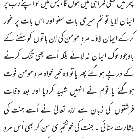
پھر میں
کھلی گمراہی میں
ہوں گا، پس میں
تو اپنے رب پر
ایمان لایا تو تم میری بات سنو اور اس بات پر غور
کرکے ایمان لاؤ۔ مرد ِ مومن کی اِن باتوں
کو سننے کے
باوجود لوگ ایمان نہ لائے بلکہ اُسے بھی تنگ کرنے
کے درپے ہوگئے پھر یاتو وہ خیر خواہ مردِ مومن فوت
ہوگئے یا قوم نے انہیں شہید کردیا اور بعد ِوفات
اللہ
فرشتوں
کی زبان سے
تعالیٰ نے اُسے جنت کی
بشارت سنائی ۔ جنت کی خوشخبری سن کر بھی اُس مردِ