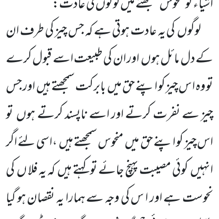
اَشیاء کو منحوس سمجھنے میں
لوگوں کی عادت:
لوگوں
کی یہ عادت ہوتی ہے کہ جس چیز کی طرف ان
کے دل مائل ہوں
اور ان کی طبیعت اسے قبول کرے
تو وہ ا س چیز کو اپنے حق میں
بابرکت سمجھتے ہیں
اور جس
چیز سے نفرت کرتے اور اسے ناپسند کرتے ہوں
تو
اس چیز کو اپنے حق میں
منحوس سمجھتے ہیں
،اسی لئے اگر
انہیں
کوئی مصیبت پہنچ جائے تو کہتے ہیں
کہ یہ فلا ں
کی
نحوست ہے اور ا س کی وجہ سے ہمارا یہ نقصان ہو گیا