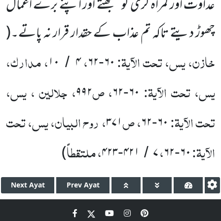
عداوت اور گمراہ گَری کو سمجھتے اور اپنے برے اعمال
چھوڑ دیتے تاکہ تم عذاب کے حقدار قرار نہ پاتے۔
(
خازن، یس، تحت الآیۃ:
،
، مدارک،
۱۰
۴
۶۲
۶۰
/
-
یس، تحت الآیۃ:
، ص
، جلالین ، یس،
۹۹۲
۶۲
۶۰
-
تحت الآیۃ:
، ص
، روح البیان، یس، تحت
۳۷۱
۶۲
۶۰
-
الآیۃ:
،
، ملتقطاً
)
۴۲۳
۴۲۱
۷
۶۲
۶۰
-
/
-
Next
Ayat
Prev
Ayat