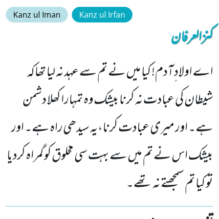
Kanz ul Iman
Kanz ul Irfan
کنزالعرفان
اے اولاد ِآدم! کیا میں نے تم سے عہد نہ لیا تھاکہ
شیطان کی عبادت نہ کرنا بیشک وہ تمہارا کھلا دشمن
ہے۔ اور میری عبادت کرنا،یہ سیدھی راہ ہے۔ اور
بیشک اس نے تم میں سے بہت سی مخلوق کو گمراہ کردیا
تو کیا تم سمجھتے نہ تھے۔