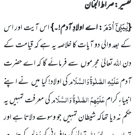
تفسیر : ‎صراط الجنان
یٰبَنِیْۤ اٰدَمَ
{
: اے اولادِ آدم!۔}
اس آیت اور اس
کے بعد والی دو آیات
کا خلاصہ یہ ہے کہ قیامت کے
اللہ
دن
تعالیٰ مجرموں
سے فرمائے گا کہ اے حضرت
عَلَیْہِ
الصَّلٰوۃُ
وَالسَّلَام
آدم
کی اولاد! کیا میں
نے اپنے
عَلَیْہِمُ الصَّلٰوۃُ وَالسَّلَام
انبیاءِ کرام
کی معرفت تمہیں یہ
حکم نہ دیا تھاکہ شیطان تمہیں
جو وسوسے دلاتا ہے اور
اللہ