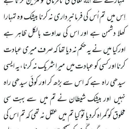
تمہارے لئے
تعالیٰ کی نافرمانی کو مُزَیَّن کرتا ہے
اِس میں
تم اُس کی فرمانبرداری نہ کرنا بیشک وہ تمہارا
کھلا دشمن ہے اور اس کی عداوت بالکل ظاہر ہے
اورکیا میں
نے یہ حکم نہ دیا تھا کہ صرف میری عبادت
کرنا اور کسی کو عبادت میں
میرا شریک نہ کرنا ،یہ ایسی
سیدھی راہ ہے کہ اس سے بڑھ کر اور کوئی سیدھی راہ
نہیں
اور بیشک شیطان نے تم میں
سے بہت سی
مخلوق کو گمراہ کردیا تو کیا تم میں
عقل نہ تھی کہ تم اس کی