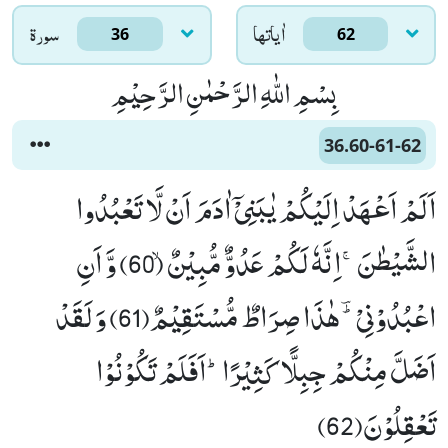
اٰياتها
سورۃ
36
62
بِسْمِ اللّٰهِ الرَّحْمٰنِ الرَّحِیْمِ
36.60-61-62
اَلَمْ اَعْهَدْ اِلَیْكُمْ یٰبَنِیْۤ اٰدَمَ اَنْ لَّا تَعْبُدُوا
الشَّیْطٰنَۚ-اِنَّهٗ لَكُمْ عَدُوٌّ مُّبِیْنٌۙ (60) وَّ اَنِ
اعْبُدُوْنِیْﳳ-هٰذَا صِرَاطٌ مُّسْتَقِیْمٌ(61) وَ لَقَدْ
اَضَلَّ مِنْكُمْ جِبِلًّا كَثِیْرًاؕ-اَفَلَمْ تَكُوْنُوْا
تَعْقِلُوْنَ(62)