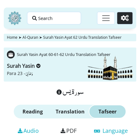
Search
Go
Home
➤
Al-Quran
➤
Surah Yasin Ayat 62 Urdu Translation Tafseer
Surah Yasin Ayat 60-61-62 Urdu Translation Tafseer
Surah Yasin
وَ مَا لِیَ
Para 23 -
سورة يس
Reading
Translation
Tafseer
Audio
PDF
Language