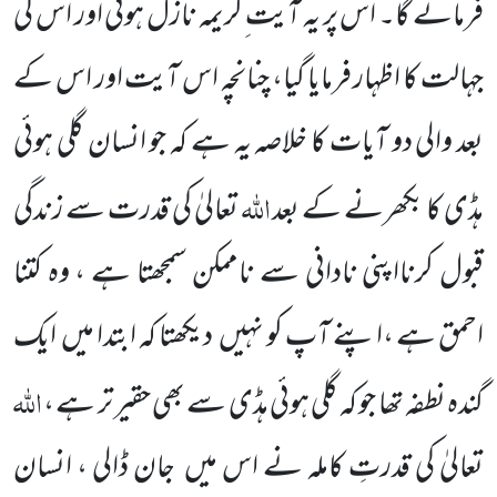
فرمائے گا۔ اس پر یہ آیت ِکریمہ نازل ہوئی اور اس کی
جہالت کا اظہار فرمایا گیا، چنانچہ اس آیت اور اس کے
بعد والی دو آیات کا خلاصہ یہ ہے کہ جو انسان گلی ہوئی
اللہ
ہڈی کا بکھرنے کے بعد
تعالیٰ کی قدرت سے زندگی
قبول کرنااپنی نادانی سے ناممکن سمجھتا ہے ، وہ کتنا
احمق ہے ،اپنے آپ کو نہیں
دیکھتا کہ ابتدا میں
ایک
اللہ
گندہ نطفہ تھا جو کہ گلی ہوئی ہڈی سے بھی حقیر تر ہے ،
تعالیٰ کی قدرتِ کاملہ نے اس میں
جان ڈالی ، انسان