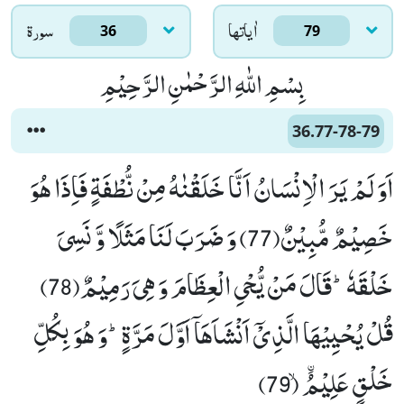
اٰياتها
سورۃ
36
79
بِسْمِ اللّٰهِ الرَّحْمٰنِ الرَّحِیْمِ
36.77-78-79
اَوَ لَمْ یَرَ الْاِنْسَانُ اَنَّا خَلَقْنٰهُ مِنْ نُّطْفَةٍ فَاِذَا هُوَ
خَصِیْمٌ مُّبِیْنٌ(77) وَ ضَرَبَ لَنَا مَثَلًا وَّ نَسِیَ
خَلْقَهٗؕ-قَالَ مَنْ یُّحْیِ الْعِظَامَ وَ هِیَ رَمِیْمٌ(78)
قُلْ یُحْیِیْهَا الَّذِیْۤ اَنْشَاَهَاۤ اَوَّلَ مَرَّةٍؕ-وَ هُوَ بِكُلِّ
خَلْقٍ عَلِیْمُﰳۙ (79)