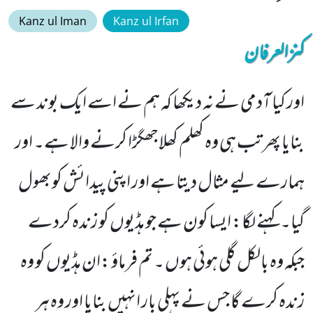
Kanz ul Iman
Kanz ul Irfan
کنزالعرفان
اور کیا آدمی نے نہ دیکھا کہ ہم نے اسے ایک بوند سے
بنایا پھر تب ہی وہ کھلم کھلاجھگڑا کرنے والا ہے۔ اور
ہمارے لیے مثال دیتا ہے اور اپنی پیدائش کوبھول
گیا۔ کہنے لگا: ایسا کون ہے جو ہڈیوں کو زندہ کردے
جبکہ وہ بالکل گلی ہوئی ہوں ۔ تم فرماؤ :ان ہڈیوں کو وہ
زندہ کرے گا جس نے پہلی بار انہیں بنایا اور وہ ہر