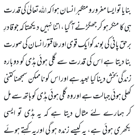
اللہ
بنایا تو ایسا مغرور و متکبر انسان ہوا کہ
تعالیٰ کی قدرت
ہی کا منکر ہو کر جھگڑنے آ گیا ، اتنا نہیں
دیکھتا کہ جو قادرِ
برحق پانی کی بوند کوایک قوی اور طاقتورانسان کی صورت
بنا دیتا ہے اس کی قدرت سے گلی ہوئی ہڈی کو دوبارہ
زندگی بخش دینا کیا بعید ہے اور اس کو ناممکن سمجھنا کتنی
کھلی ہوئی جہالت ہے اور وہ گلی ہوئی ہڈی کو ہاتھ سے مل
کر ہمارے لئے مثال دیتا ہے کہ یہ ہڈی تو ایسی
بکھری ہوئی ہے، یہ
کیسے زندہ ہو گی اوریہ کہتے ہوئے