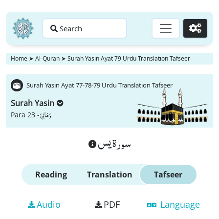
Search
Go
Home
➤
Al-Quran
➤
Surah Yasin Ayat 79 Urdu Translation Tafseer
Surah Yasin Ayat 77-78-79 Urdu Translation Tafseer
Surah Yasin
وَ مَا لِیَ
Para 23 -
سورة يس
Reading
Translation
Tafseer
Audio
PDF
Language