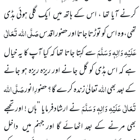
کرنے آیا تھا ، اس کے ہاتھ میں
ایک گلی ہوئی ہڈی
صَلَّی اللہ تَعَالٰی
تھی،وہ اس کو توڑتا جاتا اور حضور اقدس
عَلَیْہِ وَاٰلِہٖ وَسَلَّمَ
سے کہتا جاتا تھا کہ کیا آپ کا یہ خیال
ہے کہ اس ہڈی
کو گل جانے اور ریزہ ریزہ ہو جانے
اللہ
صَلَّی اللہ
کے بعد بھی
تعالیٰ زندہ کرے گا؟ حضورِ انور
تَعَالٰی عَلَیْہِ وَاٰلِہٖ وَسَلَّمَ
نے ارشادفرمایا ’’ہاں ! اور تجھے
بھی مرنے کے بعد اٹھائے گا اور جہنم میں
داخل