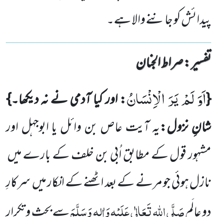
پیدائش کو جاننے والا ہے۔
تفسیر : ‎صراط الجنان
اَوَ لَمْ یَرَ الْاِنْسَانُ
{
: اور کیا آدمی نے نہ دیکھا۔}
شانِ نزول:
یہ آیت عاص بن وائل یا ابوجہل اور
مشہور قول کے مطابق
اُبی بن خلف کے بارے میں
نازل ہوئی جو مرنے کے بعد اٹھنے
کے انکار میں
سرکارِ
صَلَّی اللہ تَعَالٰی عَلَیْہِ وَاٰلِہٖ وَسَلَّمَ
دو عالَم
سے بحث و تکرار