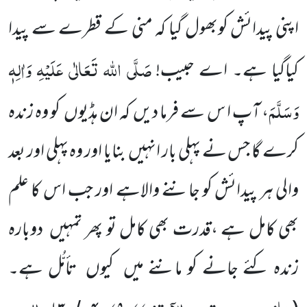
اپنی پیدائش کوبھول
گیا کہ منی کے قطرے سے پیدا
صَلَّی اللہ
تَعَالٰی عَلَیْہِ وَاٰلِہٖ
کیاگیا ہے۔ اے حبیب!
وَسَلَّمَ
، آپ ا س سے فرما دیں
کہ ان ہڈیوں
کو وہ زندہ
کرے گا جس نے پہلی بار انہیں
بنایا اور وہ پہلی اور بعد
والی ہر پیدائش کو جاننے والاہے اور جب اس کا علم
بھی کامل ہے ،قدرت بھی کامل تو پھر تمہیں
دوبارہ
زندہ کئے جانے کو ماننے میں
کیوں
تأمُّل ہے۔