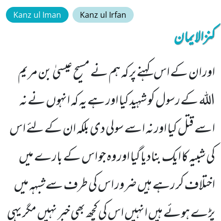
Kanz ul Iman
Kanz ul Irfan
کنزالایمان
اور ان کے اس کہنے پر کہ ہم نے مسیح عیسیٰ بن مریم
اللہ کے رسول کو شہید کیا اور ہے یہ کہ انہوں نے نہ
اسے قتل کیا اور نہ اسے سولی دی بلکہ ان کے لئے اس
کی شبیہ کا ایک بنادیا گیا اور وہ جو اس کے بارے میں
اختلاف کر رہے ہیں ضرور اس کی طرف سے شبہہ میں
پڑے ہوئے ہیں انہیں اس کی کچھ بھی خبر نہیں مگر یہی