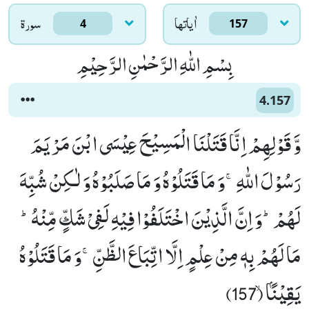
اٰياتها
سورۃ
4
157
بِسْمِ اللّٰهِ الرَّحْمٰنِ الرَّحِیْمِ
4.157
وَّ قَوْلِهِمْ اِنَّا قَتَلْنَا الْمَسِیْحَ عِیْسَى ابْنَ مَرْیَمَ
رَسُوْلَ اللّٰهِۚ-وَ مَا قَتَلُوْهُ وَ مَا صَلَبُوْهُ وَ لٰـكِنْ شُبِّهَ
لَهُمْؕ-وَ اِنَّ الَّذِیْنَ اخْتَلَفُوْا فِیْهِ لَفِیْ شَكٍّ مِّنْهُؕ-
مَا لَهُمْ بِهٖ مِنْ عِلْمٍ اِلَّا اتِّبَاعَ الظَّنِّۚ-وَ مَا قَتَلُوْهُ
یَقِیْنًۢاۙ (157)