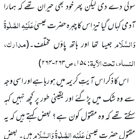
سولی دے دی لیکن پھر خود بھی حیران تھے کہ ہمارا
عَلَیْہِ الصَّلٰوۃُ
آدمی کہا ں گیا نیز اس کا چہرہ حضرت عیسیٰ
وَالسَّلَام
مدارک،
جیسا تھا اور ہاتھ پاؤں مختلف۔
(
النساء، تحت الآیۃ:
، ص
)
۲۶۳-۲۶۴
۱۵۷
اس کا ذکر ا س آیتِ کریمہ میں ہو رہا ہے اور اسی وجہ
سے وہ شک میں پڑگئے اور یقینی طور پر کچھ نہیں کہہ
سکتے تھے کہ وہ مقتول کون ہے؟ بعض کہتے ہیں کہ یہ
عَلَیْہِ الصَّلٰوۃُ وَالسَّلَام
مقتول حضرت عیسیٰ
ہیں۔ بعض