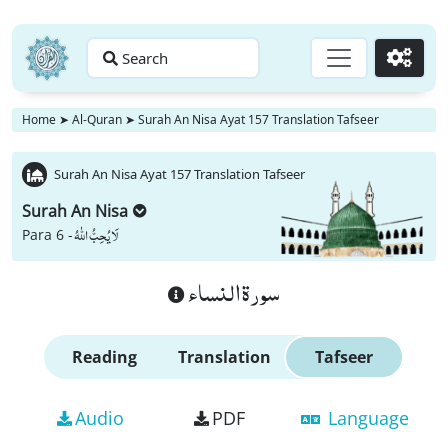
Search
Go
Home
➤
Al-Quran
➤
Surah An Nisa Ayat 157 Translation Tafseer
Surah An Nisa Ayat 157 Translation Tafseer
Surah An Nisa
لَا یُحِبُّ اللّٰهُ
Para 6 -
سورة النساء
Reading
Translation
Tafseer
Audio
PDF
Language