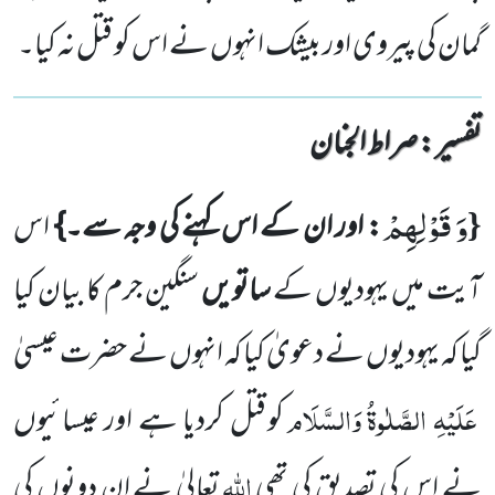
گمان کی پیروی اور بیشک انہوں نے اس کو قتل نہ کیا۔
تفسیر : ‎صراط الجنان
وَ قَوْلِهِمْ
{
: اور ان کے اس کہنے کی وجہ سے۔}
اس
آیت میں یہودیوں کے
ساتویں
سنگین جرم کا بیان کیا
گیا کہ یہودیوں
نے دعویٰ کیا کہ انہوں نے حضرت عیسیٰ
عَلَیْہِ الصَّلٰوۃُ وَالسَّلَام
کو قتل کردیا ہے اور عیسائیوں
اللہ
نے اس کی تصدیق کی تھی
تعالیٰ نے ان دونوں کی