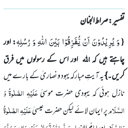
تفسیر : ‎صراط الجنان
وَ یُرِیْدُوْنَ اَنْ یُّفَرِّقُوْا بَیْنَ اللّٰهِ وَ رُسُلِهٖ
{
: اور
اللہ
چاہتے ہیں کہ
اور اس کے رسولوں میں فرق
کریں۔}
یہ آیتِ مبارکہ یہود و نصاریٰ کے بارے میں
عَلَیْہِ الصَّلٰوۃُ وَ
نازل ہوئی کہ یہودی حضرت موسیٰ
السَّلَام
عَلَیْہِ الصَّلٰوۃُ
پر ایمان لائے لیکن حضرت عیسیٰ
وَالسَّلَام
صَلَّی اللہُ تَعَالٰی عَلَیْہِ وَاٰلِہٖ وَسَلَّمَ