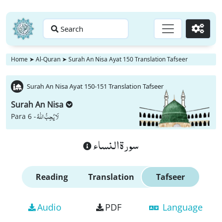
Search
Go
Home
➤
Al-Quran
➤
Surah An Nisa Ayat 150 Translation Tafseer
Surah An Nisa Ayat 150-151 Translation Tafseer
Surah An Nisa
لَا یُحِبُّ اللّٰهُ
Para 6 -
سورة النساء
Reading
Translation
Tafseer
Audio
PDF
Language