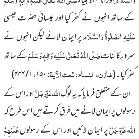
اور امامُ الانبیاء
کے ساتھ انہوں نے کفر کیا اور عیسائی حضرت عیسیٰ
عَلَیْہِ الصَّلٰوۃُ وَالسَّلَام
پر ایمان لائے لیکن انہوں نے
صَلَّی اللہُ تَعَالٰی عَلَیْہِ وَاٰلِہٖ وَسَلَّمَ
سرورِ کائنات
کے ساتھ
خازن، النساء، تحت الآیۃ:
،
کفر کیا۔
(
۱۵۰
۱ / ۴۴۴
)
اللہ
عَزَّوَجَلَّ
ان کے متعلق فرمایا کہ یہ لوگ
اور اس کے
رسولوں پر ایمان لانے میں فرق کرتے ہیں اس طرح
کہ
اللہ
عَزَّوَجَلَّ
عَلَیْہِمُ
پر ایمان لائیں اور اس کے رسولوں