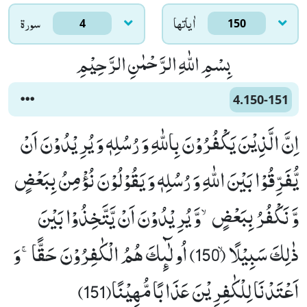
اٰياتها
سورۃ
4
150
بِسْمِ اللّٰهِ الرَّحْمٰنِ الرَّحِیْمِ
4.150-151
اِنَّ الَّذِیْنَ یَكْفُرُوْنَ بِاللّٰهِ وَ رُسُلِهٖ وَ یُرِیْدُوْنَ اَنْ
یُّفَرِّقُوْا بَیْنَ اللّٰهِ وَ رُسُلِهٖ وَ یَقُوْلُوْنَ نُؤْمِنُ بِبَعْضٍ
وَّ نَكْفُرُ بِبَعْضٍۙ-وَّ یُرِیْدُوْنَ اَنْ یَّتَّخِذُوْا بَیْنَ
ذٰلِكَ سَبِیْلًاۙ (150) اُولٰٓىٕكَ هُمُ الْكٰفِرُوْنَ حَقًّاۚ-وَ
اَعْتَدْنَا لِلْكٰفِرِیْنَ عَذَابًا مُّهِیْنًا(151)