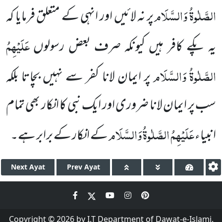
الصَّلٰوۃُ وَالسَّلَام
پر نہ لائیں اور انہی کے متعلق فرمایا کہ
عَلَیْہِمُ
یہ پکے کافر ہیں
کیونکہ صرف بعض رسولوں
الصَّلٰوۃُ وَالسَّلَام
پر ایمان لا
نا
کفر سے نہیں بچاتا بلکہ
سب پر ایمان
لانا ضروری اور ایک نبی
کا انکار بھی تمام
عَلَیْہِمُ الصَّلٰوۃُ وَالسَّلَام
انبیاء
کے انکار کے برابر ہے۔
Next
Ayat
Prev
Ayat
Copyright © 2026 by I.T Department of Dawat-e-Islami.