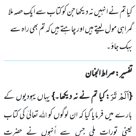
کیا تم نے انہیں نہ دیکھا جن کو کتاب سے ایک حصہ ملا
گمراہی مول لیتے ہیں اور چاہتے ہیں کہ تم بھی راہ سے
بہک جاؤ۔
تفسیر : ‎صراط الجنان
اَلَمْ تَرَ
{
: کیا تم نے نہ دیکھا۔}
یہاں یہودیوں کے
اللہ
بارے میں فرمایا گیا کہ ان لوگوں کو
تعالیٰ کی کتاب
یعنی تورات ملی جس سے اُنہوں نے حضرت