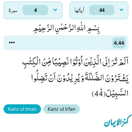
اٰياتها
سورۃ
4
44
بِسْمِ اللّٰهِ الرَّحْمٰنِ الرَّحِیْمِ
4.44
اَلَمْ تَرَ اِلَى الَّذِیْنَ اُوْتُوْا نَصِیْبًا مِّنَ الْكِتٰبِ
یَشْتَرُوْنَ الضَّلٰلَةَ وَ یُرِیْدُوْنَ اَنْ تَضِلُّوا
السَّبِیْلَﭤ(44)
Kanz ul Iman
Kanz ul Irfan
کنزالایمان