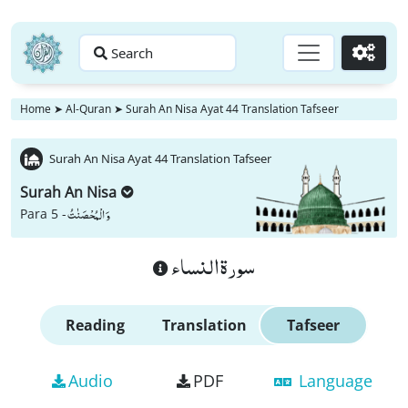
Search
Go
Home
➤
Al-Quran
➤
Surah An Nisa Ayat 44 Translation Tafseer
Surah An Nisa Ayat 44 Translation Tafseer
Surah An Nisa
وَ الْمُحْصَنٰتُ
Para 5 -
سورة النساء
Reading
Translation
Tafseer
Audio
PDF
Language