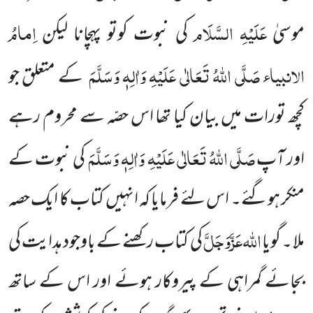
عَلَیْہِ السَّلَام
اِمامُ
موسیٰ
کی نبوت کوتو پہچانا لیکن
الانبیاء
صَلَّی اللہُ تَعَالٰی عَلَیْہِ وَاٰلِہٖ وَسَلَّمَ
کے
متعلق جو
کچھ تورات میں بیان کیا تھا اس حصّہ سے محروم رہے
صَلَّی اللہُ تَعَالٰی عَلَیْہِ وَاٰلِہٖ وَسَلَّمَ
اور آپ
کی نبوت کے
منکر ہوگئے۔
اس لئے فرمایا کہ انہیں کتاب کا ایک حصہ
اللہ
عَزَّوَجَلَّ
ملا ۔ گویا
کی کتاب رکھنے کے باوجود ہدایت کی
بجائے گمراہی کے پیروکار
ہوئے اور اس کے ساتھ