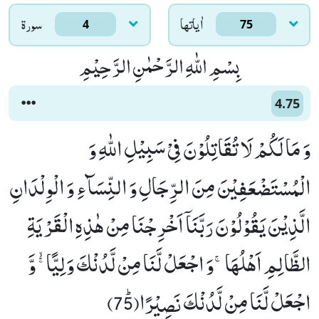
اٰياتها
سورۃ
4
75
بِسْمِ اللّٰهِ الرَّحْمٰنِ الرَّحِیْمِ
4.75
وَ مَا لَكُمْ لَا تُقَاتِلُوْنَ فِیْ سَبِیْلِ اللّٰهِ وَ
الْمُسْتَضْعَفِیْنَ مِنَ الرِّجَالِ وَ النِّسَآءِ وَ الْوِلْدَانِ
الَّذِیْنَ یَقُوْلُوْنَ رَبَّنَاۤ اَخْرِجْنَا مِنْ هٰذِهِ الْقَرْیَةِ
الظَّالِمِ اَهْلُهَاۚ-وَ اجْعَلْ لَّنَا مِنْ لَّدُنْكَ وَلِیًّا ﳐ وَّ
اجْعَلْ لَّنَا مِنْ لَّدُنْكَ نَصِیْرًاﭤ(75)