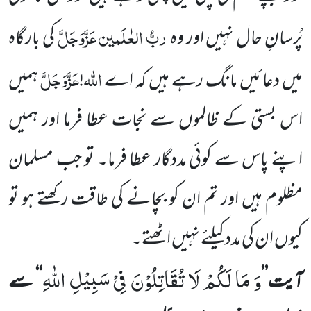
ربُّ العٰلَمین
عَزَّوَجَلَّ
پُرسانِ حال نہیں اور وہ
کی بارگاہ
اللہ
عَزَّوَجَلَّ
میں دعائیں مانگ رہے ہیں کہ اے
!
ہمیں
اس بستی کے ظالموں سے نجات عطا فرما اور ہمیں
اپنے پاس سے کوئی مددگار عطا فرما۔ تو جب مسلمان
مظلوم ہیں اور تم ان کو بچانے کی طاقت رکھتے ہو تو
کیوں ان کی مدد کیلئے نہیں اٹھتے۔
وَ مَا لَكُمْ لَا تُقَاتِلُوْنَ فِیْ سَبِیْلِ اللّٰهِ
ا
ٓیت’’
‘‘ سے