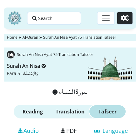
Search
Go
Home
➤
Al-Quran
➤
Surah An Nisa Ayat 75 Translation Tafseer
Surah An Nisa Ayat 75 Translation Tafseer
Surah An Nisa
وَ الْمُحْصَنٰتُ
Para 5 -
سورة النساء
Reading
Translation
Tafseer
Audio
PDF
Language