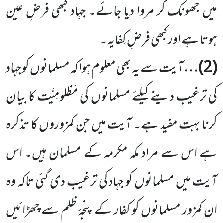
میں جھونک کر مروا دیا جائے۔ جہاد کبھی فرضِ عین
ہوتا ہے اور کبھی فرضِ کِفایہ۔
(
2
)…
آیت سے یہ بھی معلوم ہوا کہ مسلمانوں کو جہاد
کی ترغیب دینے کیلئے مسلمانوں کی مَظلومِیَّت کا بیان
کرنا بہت مفید ہے۔ آیت میں جن کمزوروں کا تذکرہ
ہے اس سے مراد مکہ مکرمہ کے مسلمان ہیں۔ اس
آیت میں مسلمانوں کو جہاد کی ترغیب دی گئی تاکہ وہ
ان کمزور مسلمانوں کو کفار کے پنجۂ ظلم سے چھڑائیں