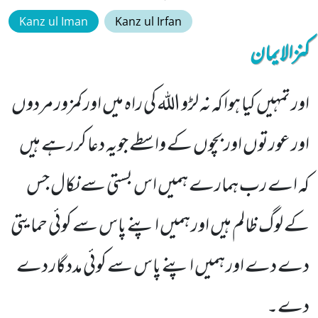
Kanz ul Iman
Kanz ul Irfan
کنزالایمان
اور تمہیں کیا ہوا کہ نہ لڑو اللہ کی راہ میں اور کمزور مردوں
اور عورتوں اور بچوں کے واسطے جویہ دعا کر رہے ہیں
کہ اے رب ہمارے ہمیں اس بستی سے نکال جس
کے لوگ ظالم ہیں اور ہمیں اپنے پاس سے کوئی حمایتی
دے دے اور ہمیں اپنے پاس سے کوئی مددگار دے
دے۔