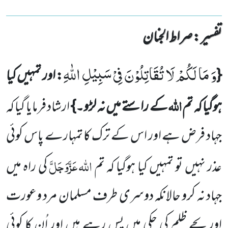
تفسیر : ‎صراط الجنان
وَ مَا لَكُمْ لَا تُقَاتِلُوْنَ فِیْ سَبِیْلِ اللّٰهِ
{
: اور تمہیں کیا
اللہ
ہوگیا کہ تم
کے راستے میں نہ لڑو۔}
ارشاد فرمایا گیا کہ
جہاد فرض ہے اور اس کے ترک کا تمہارے پاس کوئی
اللہ
عَزَّوَجَلَّ
عذر نہیں تو تمہیں کیا ہوگیا کہ تم
کی راہ میں
جہاد نہ کرو حالانکہ دوسری طرف مسلمان مرد وعورت
اور بچے ظلم کی چکی میں پس رہے ہیں اور اُن کا کوئی