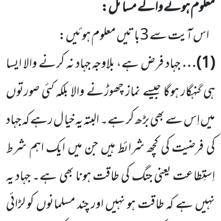
معلوم ہونے والے مسائل:
اس آیت سے
3
باتیں معلوم ہوئیں:
(
1
)…
جہاد فرض ہے، بلاوجہ جہاد نہ کرنے والا ایسا
ہی گنہگار ہوگا جیسے نماز چھوڑنے والا بلکہ کئی صورتوں
میں اِس سے بھی بڑھ کر ہے۔ البتہ یہ خیا ل رہے کہ جہاد
کی فرضیت کی کچھ شرائط ہیں جن میں ایک اہم شرط
اِستِطاعت یعنی جنگ کی طاقت ہونا بھی ہے۔ جہاد یہ
نہیں ہے کہ طاقت ہو نہیں اور چند مسلمانوں کو لڑائی