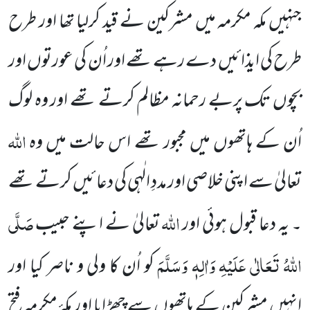
جنہیں مکہ مکرمہ میں مشرکین نے قید کرلیا تھا اور طرح
طرح کی ایذائیں دے رہے تھے اور اُن کی عورتوں اور
بچوں تک پربے رحمانہ مظالم کرتے تھے اور وہ لوگ
اللہ
اُن کے ہاتھوں میں مجبور تھے اس حالت میں وہ
تعالیٰ سے اپنی خلاصی اور مددِ الٰہی کی دعا ئیں کرتے تھے
اللہ
صَلَّی
۔ یہ دعا قبول ہوئی اور
تعالیٰ نے اپنے حبیب
اللہُ تَعَالٰی عَلَیْہِ وَاٰلِہٖ وَسَلَّمَ
کو اُن کا ولی و ناصر کیا اور
انہیں مشرکین کے ہاتھوں سے چھڑایا اور مکۂ مکرمہ فتح