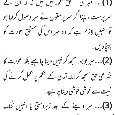
(
1
)…
مہر کی مستحق عورتیں ہیں نہ کہ ان کے
سرپرست ، لہٰذا اگر سرپرستوں نے مہر وصول کرلیا ہو
تو انہیں لازم ہے کہ وہ مہر اس کی مستحق عورت کو
پہنچادیں۔
(
2
)…
مہر بوجھ سمجھ کر نہیں دینا چاہیے بلکہ عورت کا
اللہ
شرعی حق سمجھ کر
تعالیٰ کے حکم پر عمل کرنے کی
نیت سے خوشی خوشی دینا چاہیے۔
(
3
)…
مہر دینے کے بعد زبردستی یا انہیں تنگ