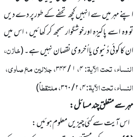
اپنے مہر میں سے انہیں کچھ تحفے کے طور پر دے دیں
تو وہ اسے پاکیزہ اورخوشگوار سمجھ کر کھائیں ، اس میں
خازن،
ان کا کوئی دُنیوی یااُ خروی نقصان نہیں ہے۔
(
النساء، تحت الآیۃ:
،
، جلالین مع صاوی،
۳۴۴
/
۱
۴
النساء، تحت الآیۃ:
،
، ملتقطاً
)
۳۶۰
/
۲
۴
مہر سے متعلق چند مسائل:
اس آیت سے کئی چیزیں معلوم ہوئیں :