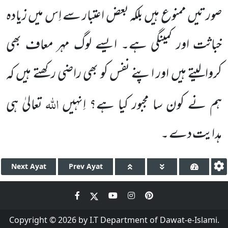
صورتیں ممنوع ہیں بلکہ بعض اعتبار سے اِس میں زیادہ
خباثت اور کمینگی ہے۔ ایسے لوگ مہر معاف بھی
کروالیتے ہیں اور اپنے نفس کو بھی راضی رکھتے ہیں کہ
اللہ
ہم نے کون سا مجبور کیا ہے؟ اِنہیں
تعالیٰ ہی
ہدایت دے ۔
Next
Ayat
Prev
Ayat
Copyright © 2026 by I.T Department of Dawat-e-Islami.