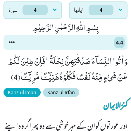
اٰياتها
سورۃ
4
4
بِسْمِ اللّٰهِ الرَّحْمٰنِ الرَّحِیْمِ
4.4
وَ اٰتُوا النِّسَآءَ صَدُقٰتِهِنَّ نِحْلَةًؕ-فَاِنْ طِبْنَ لَكُمْ
عَنْ شَیْءٍ مِّنْهُ نَفْسًا فَكُلُوْهُ هَنِیْٓــٴًـا مَّرِیْٓــٴًـا(4)
Kanz ul Iman
Kanz ul Irfan
کنزالایمان
اور عورتوں کو ان کے مہر خوشی سے دو پھر اگر وہ اپنے