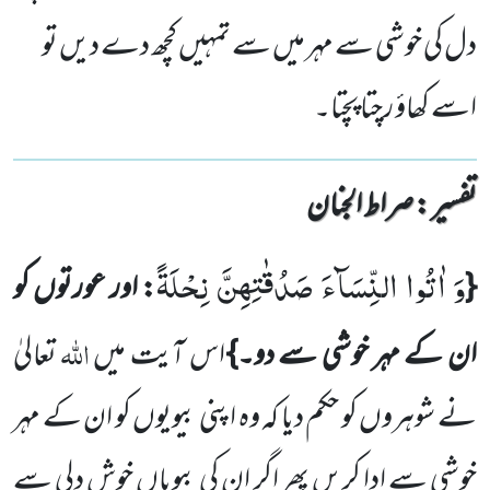
دل کی خوشی سے مہر میں سے تمہیں کچھ دے دیں تو
اسے کھاؤ رچتا پچتا۔
تفسیر : ‎صراط الجنان
وَ اٰتُوا النِّسَآءَ صَدُقٰتِهِنَّ نِحْلَةً
{
: اور عورتوں کو
اللہ
ان کے مہر خوشی سے دو۔}
اس آیت میں
تعالیٰ
نے شوہروں کو حکم دیا کہ وہ اپنی بیویوں کو ان کے مہر
خوشی سے ادا کریں پھر اگر ان کی بیویاں خوش دلی سے