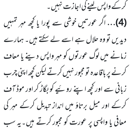
کرکے واپس لینے کی اجازت نہیں۔
(
4
)…
اگر عورتیں خوشی سے پورا یا کچھ مہر تمہیں
دیدیں تو وہ حلال ہے اسے لے سکتے ہیں۔ ہمارے
زمانے میں لوگ عورتوں کو مہر واپس دینے یا معاف
کرنے پر باقاعدہ تو مجبور نہیں کرتے لیکن کچھ اپنی چرب
زبانی سے اور کچھ اپنے روئیے کو بگاڑ کر اور موڈ آف
کرکے اور میل برتاؤ میں انداز تبدیل کرکے مہر کی
معافی یا واپسی پر عورت کو مجبور کرتے ہیں۔یہ سب