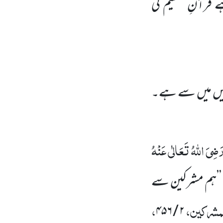
ے قرآنِ عظیم کی
انہیں میں سے ہے۔
َضِیَ اللہُ تَعَالٰی عَنْہُ
ا ’’ہم مشرکین سے
لمشرکین،
،
۲ / ۴۵۶