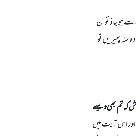
ک سے ہو جاؤ توان
وہ منہ پھیریں تو
اش کہ تم بھی ویسے
 اور اس آیت میں