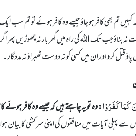
 کہ کہیں تم بھی کافر ہوجاؤ جیسے وہ کافر ہوئے تو تم سب ای
ت نہ بناؤ جب تک اللہ کی راہ میں گھر بار نہ چھوڑیں پھر اگر 
 پاؤ قتل کرو اور ان میں کسی کو نہ دوست ٹھہراؤ نہ مددگار۔
ْنَ كَمَا كَفَرُوْا
: وہ تو یہ چاہتے ہیں کہ جیسے وہ کافر ہوئے ک
 سے پہلی آیات میں منافقوں کی اپنی سرکشی کا بیان ہوا