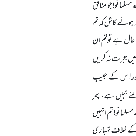
مسلمانو! جو منافق
فر ہوئے کاش کہ تم
ہ حال ہے توتم ان
ہ میں ہجرت نہ کریں
اور ا س کے حبیب
ے نہیں ہے، پھر
مسلمانو! تم انہیں
وں کے خلاف تمہاری