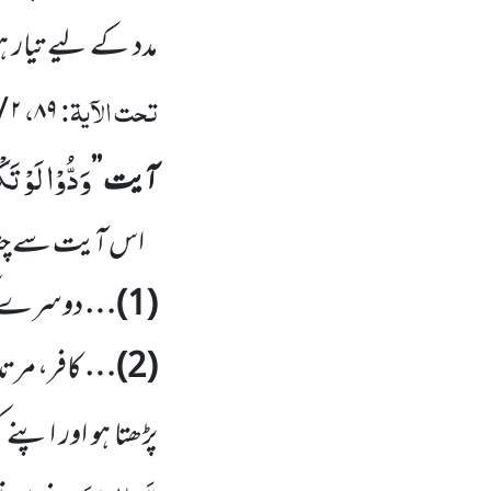
مدد کے لیے تیار ہو
تحت الآیۃ:
،
۲ / ۲۵۶
۸۹
وَدُّوْا لَوْ ت
آیت ’’
اس آیت سے چند
(
1
)…
دوسرے کو 
(
2
)…
کافر، مرتد
پڑھتا ہو اور اپنے