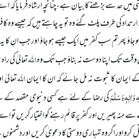
میں حد سے بڑھنے کا بیان ہے، چنانچہ ارشاد فرمایا کہ اے 
و ارتداد کی طرف پلٹ گئے وہ تو یہ چاہتے ہیں کہ جیسے وہ کا
ہوجاؤ پھرتم سب کفر میں ایک جیسے ہو جاؤ اور جب ان کا ی
اللہ
 وقت تک اپنا دوست نہ بناؤ جب تک وہ
تعالیٰ کی را
اللہ
 ایمان کا ثبوت نہ مل جائے کہ ان کا ایمان
تعالیٰ 
 وَاٰلِہٖ وَسَلَّمَ
کی رضا کے لئے ہے کسی دنیوی مقصد
کے لئ
ے منہ پھیریں اور کفر پر قائم رہنے کو اختیار کریں تو اے 
قتل کرو اور اگر وہ تمہاری دوستی کا دعویٰ کریں اور دشمن