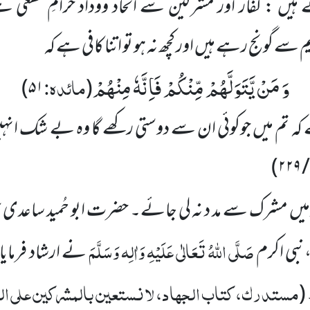
ہیں : کفار اور مشرکین سے اتحاد ووداد حرامِ قطعی ہ
سے گونج رہے ہیں اور کچھ نہ ہو تو اتنا کافی ہے کہ
وَ مَنْ یَّتَوَلَّهُمْ مِّنْكُمْ فَاِنَّهٗ مِنْهُمْ
مائدہ:
)
۵۱
(
ہے کہ تم میں جوکوئی ان سے دوستی رکھے گا وہ بے شک 
ر
 میں مشرک سے مد د نہ لی جائے۔ حضرت ابو حُمید ساعدی
صَلَّی اللہُ تَعَالٰی عَلَیْہِ وَاٰلِہ وَسَلَّمَ
بی اکرم
نے ارشاد فرمای
مستدرک، کتاب الجہاد، لا نستعین بالمشرکین علی ا
(