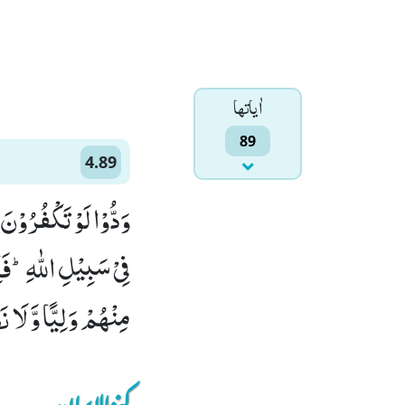
اٰياتها
89
4.89
وَدُّوْا لَوْ تَكْفُرُوْن
فِیْ سَبِیْلِ اللّٰهِؕ-فَ
مِنْهُمْ وَلِیًّا وَّ لَا نَص