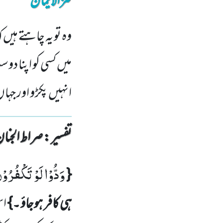
کنزالایمان
وہ تو یہ چاہتے ہیں
میں کسی کو اپنا دوس
انہیں پکڑو اور جہاں
تفسیر : ‎صراط الجنان
وَدُّوْا لَوْ تَكْفُرُو
{
ہی کافر ہوجاؤ ۔}
اس