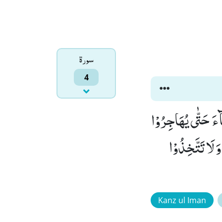
سورۃ
4
َآءَ حَتّٰى یُهَاجِرُوْا
َ لَا تَتَّخِذُوْا
Kanz ul Iman