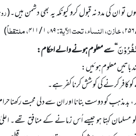
روح
ں تو ان کی مدد نہ قبول کرو کیونکہ یہ بھی دشمن ہیں۔
(
، خازن، النساء، تحت الآیۃ:
،
، ملتقطاً
)
۱ / ۴۱۱
۸۹
َكْفُرُوْنَ
‘‘سے معلوم ہونے والے احکام:
 باتیں معلوم ہوئیں:
کافر کرنے کی کوشش کرنا کفر ہے۔
 ، بد مذہب کو دوست بنانا اور ان سے دلی محبت رکھنا حرام
 کو مسلمان کہتا ہو جیسے اُس زمانے کے منافق تھے۔ اعل