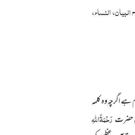
 البیان، النساء،
 ہے اگرچہ وہ کلمہ
رَحْمَۃُاللہِ
یٰ حضرت