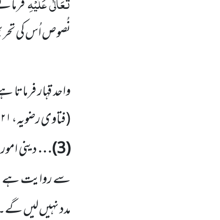
تَعَالٰی عَلَیْہِ
فرماتے 
نُصوص اُس کی تحریم 
واحد قہار فرماتا 
(فتاوی رضویہ،
۲۱ / ۲۲۹)
(3)
…
دینی امور
سے روایت ہے ،ن
مدد نہیں لیں گے۔