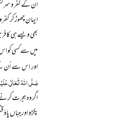
ان کے کفر و سرکشی 
ایمان چھوڑ کر کفر 
بھی ویسے ہی کافر 
میں سے کسی کو اس
اور اِس سے اُن کے
صَلَّی اللہُ تَعَالٰی عَلَیْہِ
اگر وہ ہجرت کرنے س
پکڑو اور جہاں پاؤ 