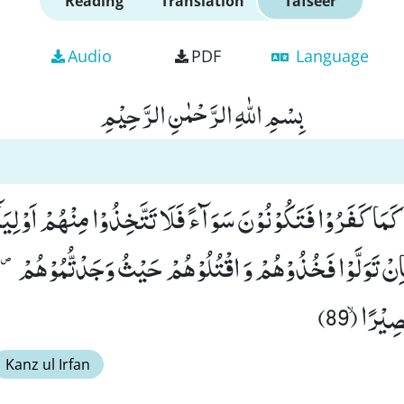
Reading
Translation
Tafseer
Audio
PDF
Language
بِسْمِ اللّٰهِ الرَّحْمٰنِ الرَّحِیْمِ
َ كَمَا كَفَرُوْا فَتَكُوْنُوْنَ سَوَآءً فَلَا تَتَّخِذُوْا مِنْهُمْ اَوْلِی
اِنْ تَوَلَّوْا فَخُذُوْهُمْ وَ اقْتُلُوْهُمْ حَیْثُ وَجَدْتُّمُوْهُمْ ۪- و
ِیْرًاۙ (89)
Kanz ul Irfan