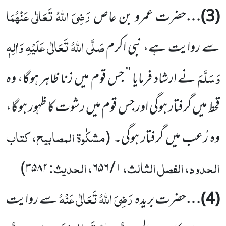
رَضِیَ اللہُ تَعَالٰی عَنْہُمَا
(
3
)…
حضرت عمرو بن عاص
صَلَّی اللہُ تَعَالٰی عَلَیْہِ وَاٰلِہٖ
سے روایت ہے، نبی اکرم
وَسَلَّمَ
نے ارشاد فرمایا ’’ جس قوم میں زنا ظاہر ہوگا، وہ
قحط میں گرفتار ہوگی اور جس قوم میں رشوت کا ظہور ہوگا،
مشکٰوۃ المصابیح، کتاب
وہ رُعب میں گرفتار ہوگی۔
(
الحدود، الفصل الثالث،
، الحدیث:
)
۳۵۸۲
۱ / ۶۵۶
رَضِیَ اللہُ تَعَالٰی عَنْہُ
(
4
)…
حضرت بریدہ
سے روایت