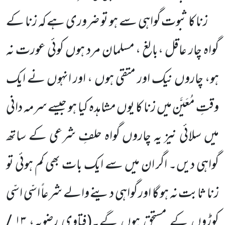
زنا کا ثبوت گواہی سے ہو تو ضروری ہے کہ زنا کے
گواہ چار عاقل ،بالغ ، مسلمان مرد ہوں کوئی عورت نہ
ہو، چاروں نیک اور متقی ہوں ، اور انہوں نے ایک
وقتِ مُعَیَّن میں زنا کا یوں مشاہدہ کیا ہو جیسے سرمہ دانی
میں سلائی نیز یہ چاروں گواہ حلفِ شرعی کے ساتھ
گواہی دیں۔ اگر ان میں سے ایک بات بھی کم ہوئی تو
زنا ثابت نہ ہو گا اور گواہی دینے والے شرعاً اسّی اسّی
کوڑوں کے مستحق ہوں گے۔
(فتاوی رضویہ،
۱۳ /