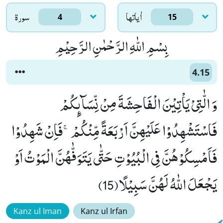
اٰياتها
سورۃ
4
15
بِسْمِ اللّٰهِ الرَّحْمٰنِ الرَّحِیْمِ
4.15
وَ الّٰتِیْ یَاْتِیْنَ الْفَاحِشَةَ مِنْ نِّسَآىٕكُمْ
فَاسْتَشْهِدُوْا عَلَیْهِنَّ اَرْبَعَةً مِّنْكُمْۚ-فَاِنْ شَهِدُوْا
فَاَمْسِكُوْهُنَّ فِی الْبُیُوْتِ حَتّٰى یَتَوَفّٰهُنَّ الْمَوْتُ اَوْ
یَجْعَلَ اللّٰهُ لَهُنَّ سَبِیْلًا(15)
Kanz ul Iman
Kanz ul Irfan