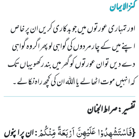
کنزالایمان
اور تمہاری عورتوں میں جو بدکاری کریں ان پر خاص
اپنے میں کے چار مردوں کی گواہی لو پھر اگر وہ گواہی
دے دیں تو ان عورتوں کو گھر میں بند رکھو یہاں تک
کہ انہیں موت اٹھالے یا اللہ ان کی کچھ راہ نکالے۔
تفسیر : ‎صراط الجنان
فَاسْتَشْهِدُوْا
عَلَیْهِنَّ
اَرْبَعَةً
مِّنْكُمْ
:
{
ان پر اپنوں