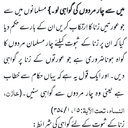
میں سے چار مردوں کی گواہی لو
۔}
مسلمانوں میں سے
جو عورتیں زنا کا اِرتِکاب کریں ان کے بارے حکم دیا
گیا کہ ان پر زنا کے ثبوت کیلئے چار مسلمان مردوں کا
گواہ ہوناضروری ہے جو عورتوں کے زنا پر
گواہی
دیں۔ اور ایک قول یہ ہے کہ یہاں حکام سے خطاب
خازن،
ہے یعنی وہ چار مردوں سے گواہی سنیں۔
(
النساء، تحت الآیۃ:
،
)
۱ / ۳۵۷
۱۵
زنا کے ثبوت کے لئے گواہی کی شرائط: