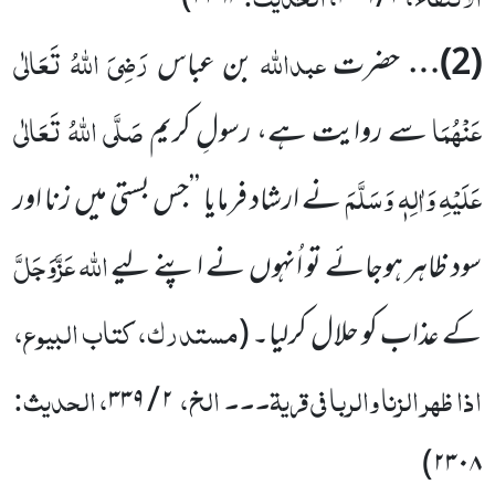
عبداللہ
رَضِیَ اللہُ تَعَالٰی
(
2
)…
حضرت
بن عباس
عَنْہُمَا
صَلَّی اللہُ تَعَالٰی
سے روایت ہے، رسولِ کریم
عَلَیْہِ وَاٰلِہٖ وَسَلَّمَ
نے ارشاد فرمایا ’’جس بستی میں زنا اور
اللہ
عَزَّوَجَلَّ
سود ظاہر ہوجائے تو اُنہوں نے اپنے لیے
مستدرک، کتاب البیوع،
کے عذاب کو حلال کرلیا۔
(
اذا ظہر الزنا والربا فی قریۃ۔۔۔ الخ،
، الحدیث:
۲ / ۳۳۹
)
۲۳۰۸