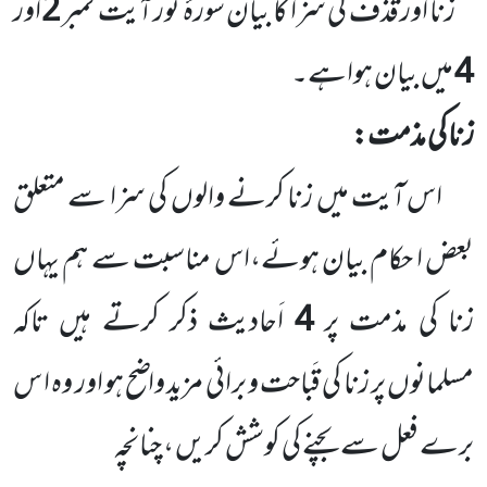
زنا اور قَذف کی سزا کا بیان سورۂ نور آیت نمبر
2
اور
4
میں بیان ہواہے۔
زنا کی مذمت:
اس آیت میں زنا کرنے والوں کی سزا سے متعلق
بعض ا حکام بیان ہوئے،اس مناسبت سے ہم یہاں
زنا کی مذمت پر
4
اَحادیث ذکر کرتے ہیں تاکہ
مسلمانوں پر زنا کی قَباحت و برائی مزید واضح ہو اور وہ ا س
برے فعل سے بچنے کی کوشش کریں ، چنانچہ