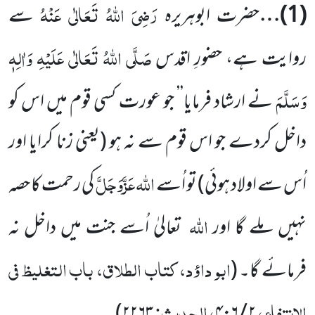
رَضِیَ اللہُ تَعَالٰی عَنْہُ
(
1
)…
حضرت ابوہریرہ
سے
صَلَّی اللہُ تَعَالٰی عَلَیْہِ وَاٰلِہٖ
روایت ہے، حضورِ اقدس
وَسَلَّمَ
نے ارشاد فرمایا’’ جو عورت کسی قوم میں اس کو
داخل کردے جو اس قوم سے نہ ہو
(یعنی زنا کرایا اور
اللہ عَزَّوَجَلَّ
اُس سے اولاد ہوئی)
تو اُسے
کی رحمت کا حصہ
اللہ
نہیں ملے گا اور
تعالیٰ اُسے جنت میں داخل نہ
ابو داؤد، کتاب الطلاق، باب التغلیظ فی
فرمائے گا۔
(
الانتفاء،
، الحدیث:
)
۲۲۶۳
۲ / ۴۰۶