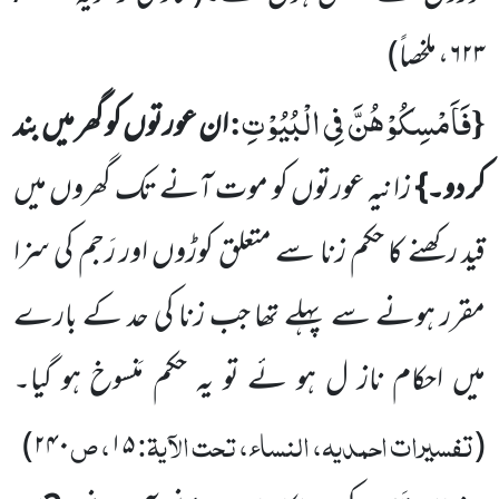
۶۲۳
، ملخصاً)
فَاَمْسِكُوْهُنَّ
فِی
الْبُیُوْتِ
:
{
ان عورتوں کو گھر میں بند
کر دو۔}
زانیہ عورتوں کو موت آنے تک گھروں میں
قید رکھنے کا حکم زنا سے متعلق کوڑوں اور رَجم کی سزا
مقرر ہونے سے پہلے تھا جب زنا کی حد کے بارے
میں احکام ناز ل ہو ئے تو یہ حکم مَنسوخ ہو گیا۔
تفسیرات احمدیہ، النساء، تحت الآیۃ:
، ص
)
۲۴۰
۱۵
(