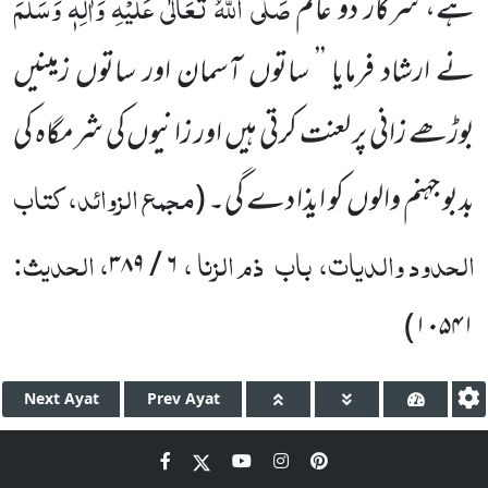
صَلَّی اللہُ تَعَالٰی عَلَیْہِ وَاٰلِہٖ وَسَلَّمَ
ہے، سرکار دو عالم
نے ارشاد فرمایا ’’ ساتوں
آسمان اور ساتوں زمینیں
بوڑھے زانی پر لعنت کرتی ہیں اور زانیوں کی شرمگاہ کی
مجمع الزوائد، کتاب
بدبو جہنم والوں کو ایذا دے گی۔
(
الحدود والدیات، باب
ذم الزنا ،
، الحدیث:
۶ / ۳۸۹
)
۱۰۵۴۱
Next
Ayat
Prev
Ayat