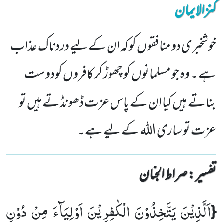
کنزالایمان
خوشخبری دو منافقوں کو کہ ان کے لیے دردناک عذاب
ہے ۔ وہ جو مسلمانوں کو چھوڑ کر کافروں کو دوست
بناتے ہیں کیا ان کے پاس عزت ڈھونڈتے ہیں تو
عزت تو ساری اللہ کے لیے ہے۔
تفسیر : ‎صراط الجنان
اَلَّذِیْنَ یَتَّخِذُوْنَ الْكٰفِرِیْنَ اَوْلِیَآءَ مِنْ دُوْنِ
{