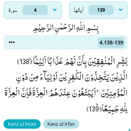
اٰياتها
سورۃ
4
139
بِسْمِ اللّٰهِ الرَّحْمٰنِ الرَّحِیْمِ
4.138-139
بَشِّرِ الْمُنٰفِقِیْنَ بِاَنَّ لَهُمْ عَذَابًا اَلِیْمَاﰳۙ (138)
الَّذِیْنَ یَتَّخِذُوْنَ الْكٰفِرِیْنَ اَوْلِیَآءَ مِنْ دُوْنِ
الْمُؤْمِنِیْنَؕ-اَیَبْتَغُوْنَ عِنْدَهُمُ الْعِزَّةَ فَاِنَّ الْعِزَّةَ
لِلّٰهِ جَمِیْعًاﭤ(139)
Kanz ul Iman
Kanz ul Irfan