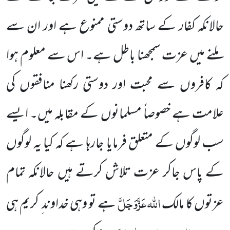
حالانکہ کفار کے ساتھ دوستی ممنوع ہے اور ان سے
ملنے میں عزت سمجھنا باطل ہے۔ اس سے معلوم ہوا
کہ کافروں سے محبت اور دوستی رکھنا منافقوں کی
علامت ہے خصوصاً مسلمانوں کے مقابلہ میں۔ ایسے
سب لوگوں کے متعلق فرمایا جارہا ہے کہ کیا یہ لوگوں
کے پاس جاکر عزت تلاش کرتے ہیں حالانکہ تمام
اللہ
عَزَّوَجَلَّ
عزتوں کا مالک
ہے تو وہی خداوند ِ کریم ہی