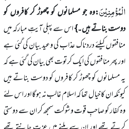
الْمُؤْمِنِیْنَ
:وہ جو مسلمانوں کو چھوڑ کر کافروں کو
دوست بناتے ہیں۔}
اس سے پہلی آیتِ مبارکہ میں
منافقوں کیلئے دردناک عذاب کی وعید بیان کی گئی ہے
اور پھر منافقوں کی ایک کرتوت بھی بیان کی گئی ہے کہ
یہ مسلمانوں کو چھوڑ کر کافروں کو دوست بناتے ہیں
کیونکہ ان کا خیال تھا کہ اسلام غالب نہ ہوگا اور اس لئے
وہ کفار کو صاحبِ قوت و شوکت سمجھ کر ان سے دوستی
کرتے تھے اور ان سے ملنے میں عزت جانتے تھے