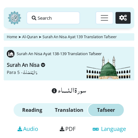
Search
Go
Home
➤
Al-Quran
➤
Surah An Nisa Ayat 139 Translation Tafseer
Surah An Nisa Ayat 138-139 Translation Tafseer
Surah An Nisa
وَ الْمُحْصَنٰتُ
Para 5 -
سورة النساء
Reading
Translation
Tafseer
Audio
PDF
Language