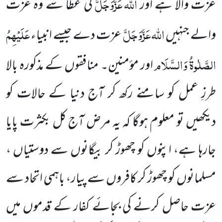
اللہ
عَزَّوَجَلَّ
عزت والا ہے اور
کی عطا سے وہ عزت
اللہ
عَزَّوَجَلَّ
عَلَیْہِمُ
والے جنہیں
عزت دے جیسے انبیاء
الصَّلٰوۃُ وَالسَّلَام
اور مؤمنین۔ منافقوں کے مذکورہ بالا
طرزِ عمل کو سامنے رکھ کر آج دنیا کے حالات کو
دیکھیں تو معلوم ہوگا کہ یہ مرض آج کل بکثرت پایا
جارہا ہے، اپنوں کو چھوڑ کر بیگانوں سے دوستیاں ،
مسلمانوں کو چھوڑ کر کافروں سے پیار، باہمی اتحاد سے
عزت حاصل کرنے کی بجائے کفار کے قدموں میں