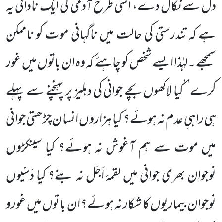
دل سے نکال دے، اسی طرح آدمی کی ایک نادانی یہ
ہے کہ تندرستی کی حالت میں ناگہانی موت کو ناممکن
سمجھے ۔لہٰذا ایسے شخص کو چاہئے کہ وہ ان باتوں میں غور
کرے’ ’کیا لاکھوں بچے جوانی کی دہلیز پر پہنچنے سے پہلے
ہی راہیِ عدم نہ ہوئے؟ کیا ہزاروں انسان چڑھتی جوانی
میں موت سے ہم آغوش نہ ہوئے؟ کیا سینکڑوں
نوجوان بھری جوانی میں لقمۂ اَجَل نہ بنے؟ کیا دَسْیوں
نوجوان بیماریوں کا شکار نہ ہوئے؟ ان باتوں میں غورو