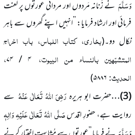
وَسَلَّمَ
نے زَنانہ مَردوں اور مردانی عورتوں پر لعنت
فرمائی اور ارشاد فرمایا: ’’انہیں اپنے گھروں سے باہر
بخاری، کتاب اللباس، باب اخراج
نکال دو۔
(
المتشبّہین بالنساء من البیوت،
،
۴ / ۷۴
الحدیث:
۵۸۸۶)
رَضِیَ اللہُ تَعَالٰی عَنْہُ
(3)
…
حضرت ابو ہریرہ
سے
صَلَّی اللہُ تَعَالٰی عَلَیْہِ وَاٰلِہٖ
روایت ہے، حضورِ اقدس
وَسَلَّمَ
نے فرمایا ’’عورتوں سے مُشابہت اختیار کرنے