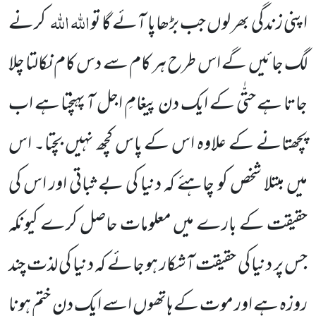
اللہ اللہ
اپنی زندگی بھر لوں جب بڑھاپا آئے گا تو
کرنے
لگ جائیں گے اس طرح ہر کام سے دس کام نکالتا چلا
جاتا ہے حتّٰی کے ایک دن پیغامِ اجل آ پہنچتا ہے اب
پچھتانے کے علاوہ اس کے پاس کچھ نہیں بچتا۔ اس
میں مبتلا شخص کو چاہئے کہ دنیا کی بے ثباتی اور اس کی
حقیقت کے بارے میں معلومات حاصل کرے کیونکہ
جس پر دنیا کی حقیقت آشکار ہو جائے کہ دنیا کی لذت چند
روزہ ہے اور موت کے ہاتھوں اسے ایک دن ختم ہونا