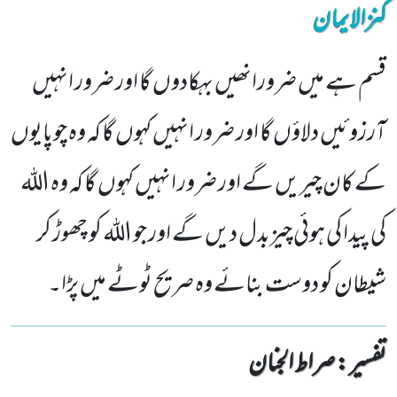
کنزالایمان
قسم ہے میں ضرورانھیں بہکادوں گا اور ضرور انہیں
آرزوئیں دلاؤں گا اور ضرور انہیں کہوں گا کہ وہ چوپایوں
کے کان چیریں گے اور ضرور انہیں کہوں گا کہ وہ اللہ
کی پیدا کی ہوئی چیزبدل دیں گے اور جو اللہ کو چھوڑ کر
شیطان کو دوست بنائے وہ صریح ٹوٹے میں پڑا۔
تفسیر : ‎صراط الجنان