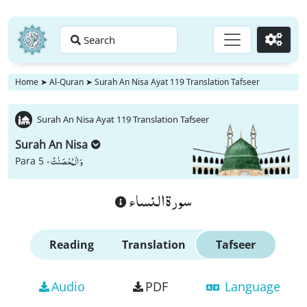
Search
Go
Home
➤
Al-Quran
➤
Surah An Nisa Ayat 119 Translation Tafseer
Surah An Nisa Ayat 119 Translation Tafseer
Surah An Nisa
وَ الْمُحْصَنٰتُ
Para 5 -
سورة النساء
Reading
Translation
Tafseer
Audio
PDF
Language