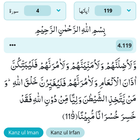
اٰياتها
سورۃ
4
119
بِسْمِ اللّٰهِ الرَّحْمٰنِ الرَّحِیْمِ
4.119
وَّ لَاُضِلَّنَّهُمْ وَ لَاُمَنِّیَنَّهُمْ وَ لَاٰمُرَنَّهُمْ فَلَیُبَتِّكُنَّ
اٰذَانَ الْاَنْعَامِ وَ لَاٰمُرَنَّهُمْ فَلَیُغَیِّرُنَّ خَلْقَ اللّٰهِؕ-وَ
مَنْ یَّتَّخِذِ الشَّیْطٰنَ وَلِیًّا مِّنْ دُوْنِ اللّٰهِ فَقَدْ
خَسِرَ خُسْرَانًا مُّبِیْنًاﭤ(119)
Kanz ul Iman
Kanz ul Irfan