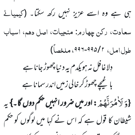
کیمیائے
ہی ہے وہ اسے عزیز نہیں رکھ سکتا۔
(
سعادت، رکن چہارم: منجیات، اصل دہم، اسباب
طول امل،
، ملخصاً
)
۲ / ۹۹۵-۹۹۶
دِلا غافل نہ ہو یکدم یہ دنیا چھوڑ جانا ہے
باغیچے چھوڑ کر خالی زمیں اندر سمانا ہے
وَ لَاٰمُرَنَّهُمْ
{
: اور میں ضرور انہیں حکم دوں گا۔}
یہ
شیطان کا قول ہے کہ اس نے کہا میں لوگوں کو حکم