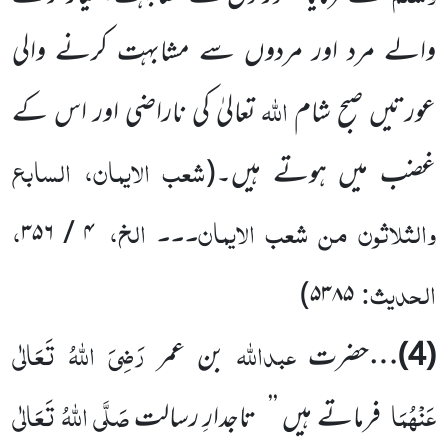
والے مرد اور مردوں سے مشابہت کرنے والی
اللہ
عورتیں صبح شام
تعالیٰ کی ناراضی اور اس کے
شعب الایمان، السابع
غضب میں ہوتے ہیں۔
(
والثلاثون من شعب الایمان۔۔۔ الخ،
،
۴ / ۳۵۶
الحدیث
:
۵۳۸۵)
عبداللہ
رَضِیَ اللہُ تَعَالٰی
(4)
…
حضرت
بن عمر
عَنْہُمَا
صَلَّی اللہُ تَعَالٰی
فرماتے ہیں ’’
تاجدارِ رسالت