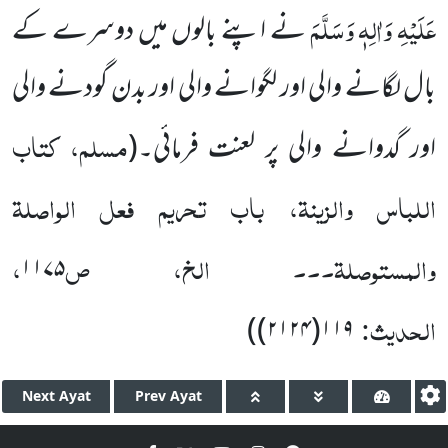
عَلَیْہِ وَاٰلِہٖ وَسَلَّمَ
نے اپنے بالوں میں دوسرے کے
بال لگانے والی اور لگوانے والی اور بدن گودنے والی
مسلم، کتاب
اور گدوانے والی پر لعنت فرمائی۔
(
اللباس والزینۃ، باب تحریم فعل الواصلۃ
والمستوصلۃ۔۔۔ الخ، ص
،
۱۱۷۵
الحدیث:
۲۱۲۴))
(
۱۱۹
Next
Ayat
Prev
Ayat