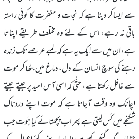
سے ایساکر دینا ہے کہ نجات و مغفرت کا کوئی راستہ
باقی نہ رہے، اس کے لئے وہ مختلف طریقے اپناتا
ہے، ان میں سے ایک یہ ہے کہ لمبے عرصے تک زندہ
رہنے کی سوچ انسان کے دل، دماغ میں بٹھا کر موت
سے غافل رکھتا ہے، حتّٰی کہ اسی آس امید پرجیتے جیتے
اچانک وہ وقت آجاتا ہے کہ موت اپنے دردناک
شکنجے میں کَس لیتی ہے پھر اب پچھتائے کیا ہَوت جب