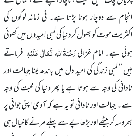
چڑیاں چگ گئیں کھیت ،ناچار اپنے کئے اعمال کے
انجام سے دوچار ہونا پڑتا ہے۔ فی زمانہ لوگوں کی
اکثریت موت کو بھول کر دنیا کی لمبی امیدوں میں کھوئی
رَحْمَۃُاللہِ تَعَالٰی عَلَیْہِ
ہوئی ہے۔ امام غزالی
فرماتے
ہیں ’’ لمبی زندگی کی امید دل میں باندھ لینا جہالت اور
نادانی کی وجہ سے ہوتا ہے یا پھر دنیا کی محبت کی وجہ
سے۔ جہالت اور نادانی تو یہ ہے کہ آدمی اپنی جوانی پر
بھروسہ کر بیٹھے اور بڑھاپے سے پہلے مرنے کا خیال ہی