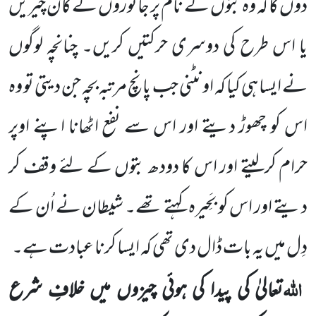
دوں گا کہ وہ بتوں کے نام پر جانوروں کے کان چیریں
یا اس طرح کی دوسری حرکتیں کریں۔ چنانچہ لوگوں
نے ایسا ہی کیا کہ اونٹنی جب پانچ مرتبہ بچہ جن دیتی تو وہ
اس کو چھوڑ دیتے اور اس سے نفع اٹھانا اپنے اوپر
حرام کرلیتے اور اس کا دودھ بتوں کے لئے وقف کر
دیتے اور اس کو بَحِیرہ کہتے تھے۔ شیطان نے اُن کے
دِل میں یہ بات ڈال دی تھی کہ ایسا کرنا عبادت ہے۔
اللہ
تعالیٰ کی پیدا کی ہوئی چیزوں میں خلافِ شرع