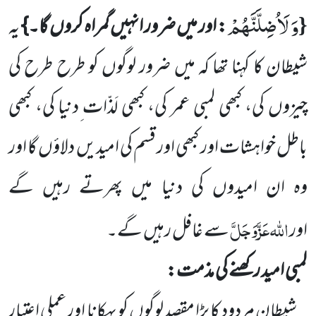
وَ لَاُضِلَّنَّهُمْ
{
: اور میں ضرور انہیں گمراہ کروں گا۔}
یہ
شیطان کا کہنا تھا کہ میں ضرور لوگوں کو طرح طرح کی
چیزوں کی، کبھی لمبی عمر کی، کبھی لَذّات ِدنیا کی، کبھی
باطل خواہشات اور کبھی اور قسم کی امیدیں دلاؤں گا اور
وہ ان امیدوں کی دنیا میں پھرتے رہیں گے
اللہ
عَزَّوَجَلَّ
اور
سے غافل رہیں گے۔
لمبی امید رکھنے کی مذمت:
شیطان مردود کا بڑا مقصد لوگوں کو بہکانا اور عملی اعتبار