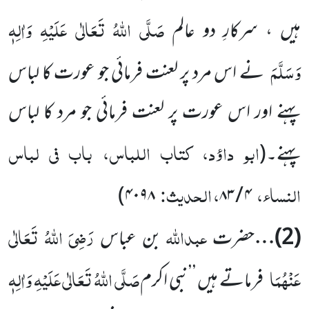
صَلَّی اللہُ تَعَالٰی عَلَیْہِ وَاٰلِہٖ
ہیں ، سرکارِ دو عالم
وَسَلَّمَ
نے اس مرد پر لعنت فرمائی جو عورت کا لباس
پہنے اور اس عورت پر لعنت فرمائی جو مرد کا لباس
ابو داؤد، کتاب اللباس، باب فی لباس
پہنے۔
(
النساء،
، الحدیث:
۴۰۹۸)
۴ / ۸۳
عبداللہ
رَضِیَ اللہُ تَعَالٰی
(2)
…
حضرت
بن عباس
عَنْہُمَا
صَلَّی اللہُ تَعَالٰی عَلَیْہِ وَاٰلِہٖ
فرماتے ہیں ’ ’نبی اکرم