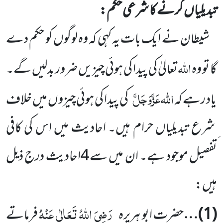
تبدیلیاں کرنے کا شرعی حکم:
شیطان نے ایک بات یہ کہی کہ وہ لوگوں کو حکم دے
اللہ
گا تو وہ
تعالیٰ کی پیدا کی ہوئی چیزیں ضرور بدلیں گے۔
اللہ
عَزَّوَجَلَّ
یاد رہے کہ
کی پیدا کی ہوئی چیزوں میں خلاف
ِ شرع تبدیلیاں حرام ہیں۔ احادیث میں اس کی کافی
تفصیل موجود ہے۔ ان میں سے4احادیث درج ذیل
ہیں:
رَضِیَ اللہُ تَعَالٰی عَنْہُ
(1)
…
حضرت ابو ہریرہ
فرماتے