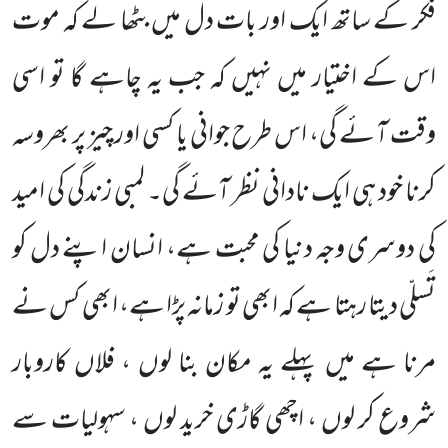
فکر کے ساتھ ایک اور بات دل میں بٹھا لے کہ موت
اس کے اختیار میں نہیں کہ جب یہ چاہے گا تو اسی
وقت آ ئے گی، اس طرح جوانی یا کسی اور چیز پر بھروسہ
کرنا خود ہی ایک نادانی نظر آئے گی۔ لمبی زندگی کی امید
کی دوسری وجہ دنیا کی محبت ہے، انسان اپنے دل کو
تَسلّی دیتا رہتا ہے کہ ابھی تو زمانہ پڑا ہے، ابھی کس نے
مرنا ہے میں پہلے یہ مکان بنا لوں ، فلاں کاروبار
شروع کر لوں ، اچھی گاڑی خرید لوں ، سہولیات سے