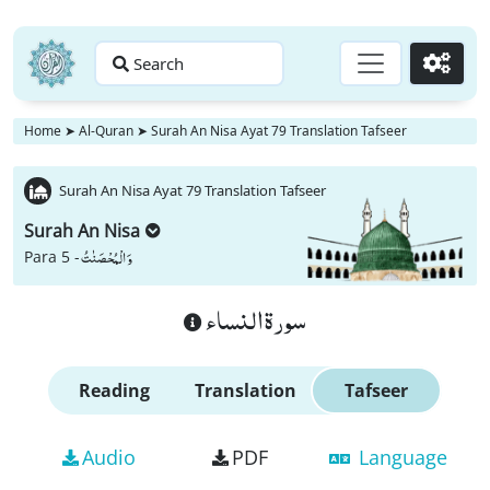
Search
Go
Home
➤
Al-Quran
➤
Surah An Nisa Ayat 79 Translation Tafseer
Surah An Nisa Ayat 79 Translation Tafseer
Surah An Nisa
وَ الْمُحْصَنٰتُ
Para 5 -
سورة النساء
Reading
Translation
Tafseer
Audio
PDF
Language