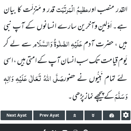
عظیمُ الْمَرتَبَت
القدر منصب اور
قدر و مَنزِلَت کا بیان
ہے۔ اَوّلین وآخرین سارے انسانوں کے آپ نبی
عَلَیْہِ الصَّلٰوۃُ وَالسَّلَام
ہیں ، حضرت آدم
سے لے کر
یَوم قیامت تک سب انسان آپ کے امتی ہیں ، اسی
صَلَّی اللہُ تَعَالٰی عَلَیْہِ وَاٰلِہٖ
لئے تمام نَبِیُّوں نے حضور
وَسَلَّمَ
کے پیچھے نماز پڑھی۔
Next
Ayat
Prev
Ayat