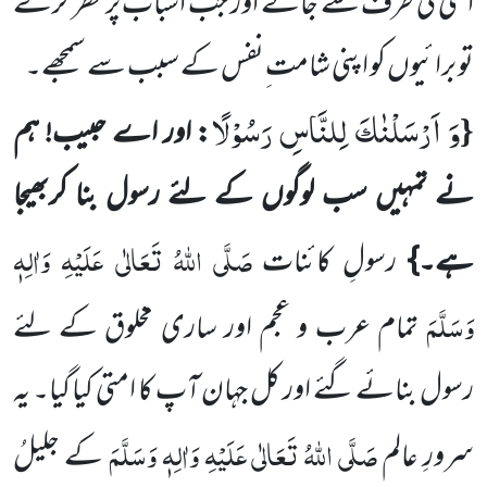
اُسی کی طرف سے جانے اور جب اسباب پر نظر کرے
تو برائیوں کو اپنی شامت ِنفس کے سبب سے سمجھے۔
وَ اَرْسَلْنٰكَ لِلنَّاسِ رَسُوْلًا
{
: اور اے حبیب! ہم
نے تمہیں سب لوگوں کے لئے رسول بنا کربھیجا
صَلَّی اللہُ تَعَالٰی عَلَیْہِ وَاٰلِہٖ
ہے۔}
رسولِ کائنات
وَسَلَّمَ
تمام عرب و عجم اور ساری مخلوق کے لئے
رسول بنائے گئے اور کل جہان آپ کا امتی کیا گیا۔ یہ
صَلَّی اللہُ تَعَالٰی عَلَیْہِ وَاٰلِہٖ وَسَلَّمَ
سرورِ عالم
کے جلیلُ