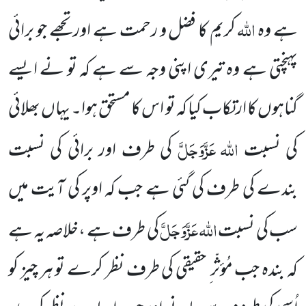
اللہ
ہے وہ
کریم کا فضل و رحمت ہے اور تجھے جو برائی
پہنچتی ہے وہ تیری اپنی وجہ سے ہے کہ تو نے ایسے
گناہوں کا ارتکاب کیا کہ تو اس کا مستحق ہوا۔ یہاں بھلائی
اللہ
عَزَّوَجَلَّ
کی نسبت
کی طرف اور برائی کی نسبت
بندے کی طرف کی گئی ہے جب کہ اوپر کی آیت میں
اللہ
عَزَّوَجَلَّ
سب کی نسبت
کی طرف ہے ،خلاصہ یہ ہے
کہ بندہ جب مُؤثّر ِ حقیقی کی طرف نظر کرے تو ہر چیز کو