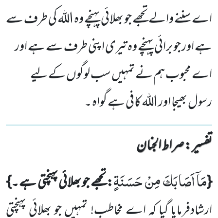
اے سننے والے تجھے جو بھلائی پہنچے وہ اللہ کی طرف سے
ہے اور جو برائی پہنچے وہ تیری اپنی طرف سے ہے اور
اے محبوب ہم نے تمہیں سب لوگوں کے لیے
رسول بھیجا اور اللہ کافی ہے گواہ ۔
تفسیر : ‎صراط الجنان
مَاۤ اَصَابَكَ مِنْ حَسَنَةٍ
{
: تجھے جو بھلائی پہنچتی ہے ۔}
ارشادفرمایا گیا کہ اے مخاطب! تمہیں جو بھلائی پہنچتی