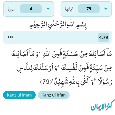
اٰياتها
سورۃ
4
79
بِسْمِ اللّٰهِ الرَّحْمٰنِ الرَّحِیْمِ
4.79
مَاۤ اَصَابَكَ مِنْ حَسَنَةٍ فَمِنَ اللّٰهِ٘-وَ مَاۤ اَصَابَكَ
مِنْ سَیِّئَةٍ فَمِنْ نَّفْسِكَؕ-وَ اَرْسَلْنٰكَ لِلنَّاسِ
رَسُوْلًاؕ-وَ كَفٰى بِاللّٰهِ شَهِیْدًا(79)
Kanz ul Iman
Kanz ul Irfan
کنزالایمان