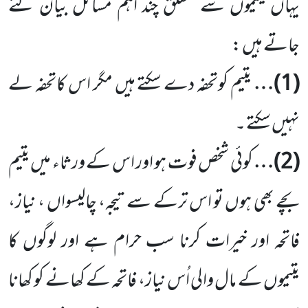
یہاں یتیموں سے متعلق چند اہم مسائل بیان کئے
جاتے ہیں :
(
1
)…
یتیم کوتحفہ دے سکتے ہیں مگر اس کاتحفہ لے
نہیں سکتے ۔
(
2
)…
کوئی شخص فوت ہو اور اس کے ورثاء میں یتیم
بچے بھی ہوں تو اس ترکے سے تیجہ، چالیسواں ، نیاز،
فاتحہ اور خیرات کرنا سب حرام ہے اور لوگوں کا
یتیموں کے مال والی اُس نیاز، فاتحہ کے کھانے کو کھانا