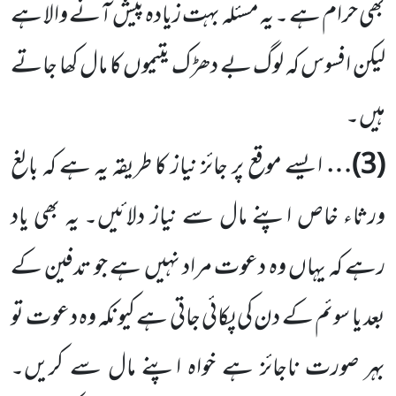
بھی حرام ہے ۔ یہ مسئلہ بہت زیادہ پیش آنے والا ہے
لیکن افسوس کہ لوگ بے دھڑک یتیموں کا مال کھا جاتے
ہیں۔
(
3
)…
ایسے موقع پر جائز نیاز کا طریقہ یہ ہے کہ بالغ
ورثاء خاص اپنے مال سے نیاز دلائیں۔ یہ بھی یاد
رہے کہ یہاں وہ دعوت مراد نہیں ہے جو تدفین کے
بعد یا سوئم کے دن کی پکائی جاتی ہے کیونکہ وہ دعوت تو
بہر صورت ناجائز ہے خواہ اپنے مال سے کریں۔