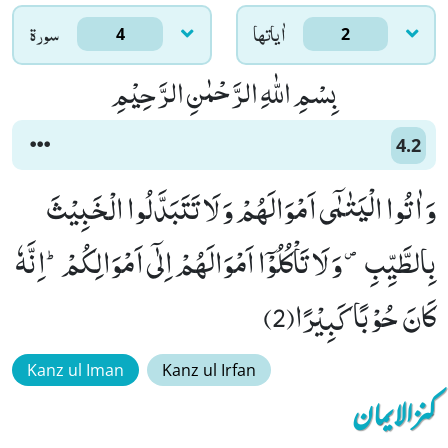
اٰياتها
سورۃ
4
2
بِسْمِ اللّٰهِ الرَّحْمٰنِ الرَّحِیْمِ
4.2
وَ اٰتُوا الْیَتٰمٰۤى اَمْوَالَهُمْ وَ لَا تَتَبَدَّلُوا الْخَبِیْثَ
بِالطَّیِّبِ ۪- وَ لَا تَاْكُلُوْۤا اَمْوَالَهُمْ اِلٰۤى اَمْوَالِكُمْؕ-اِنَّهٗ
كَانَ حُوْبًا كَبِیْرًا(2)
Kanz ul Iman
Kanz ul Irfan
کنزالایمان