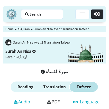
Search
Go
Home
➤
Al-Quran
➤
Surah An Nisa Ayat 2 Translation Tafseer
Surah An Nisa Ayat 2 Translation Tafseer
Surah An Nisa
لَنْ تَنَالُوا
Para 4 -
سورة النساء
Reading
Translation
Tafseer
Audio
PDF
Language