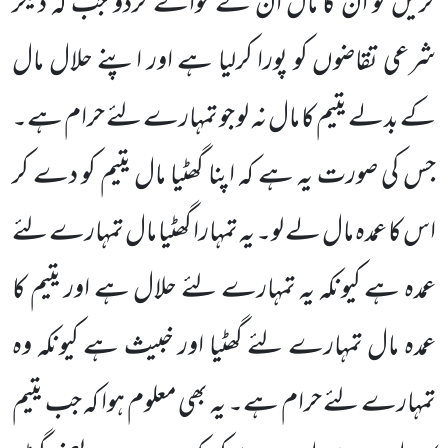
کریں تو ان کا مال ان کے حوالے کردو جب کہ دیگر
شرعی تقاضوں کو پورا کرلیا ہے اور اپنے حلال مال
کے بدلے یتیم کا مال نہ لو جو تمہارے لئے حرام ہے۔
جس کی صورت یہ ہے کہ اپنا گھٹیا مال یتیم کو دے کر
اس کا عمدہ مال لے لو۔ یہ تمہارا گھٹیا مال تمہارے لئے
عمدہ ہے کیونکہ یہ تمہارے لئے حلال ہے اور یتیم کا
عمدہ مال تمہارے لئے گھٹیا اور خبیث ہے کیونکہ وہ
تمہارے لئے حرام ہے۔ یہ بھی معلوم ہوا کہ جب یتیم