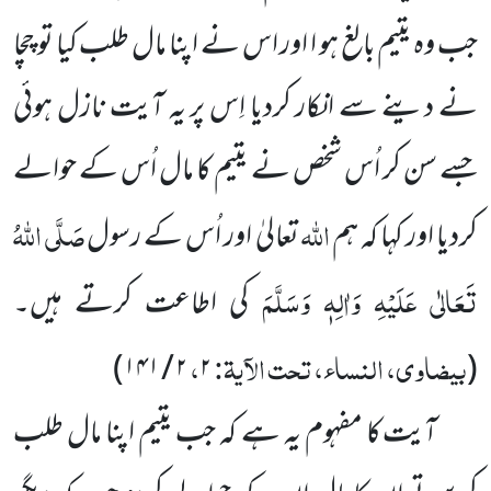
جب وہ یتیم بالغ ہو ا اور اس نے اپنا مال طلب کیا تو چچا
نے دینے سے انکار کردیا اِس پر یہ آیت نازل ہوئی
جسے سن کر اُس شخص نے یتیم کا مال اُس کے حوالے
اللہ
صَلَّی اللہُ
کردیا اور کہا کہ ہم
تعالیٰ اور اُس کے رسول
تَعَالٰی عَلَیْہِ وَاٰلِہٖ وَسَلَّمَ
کی اطاعت کرتے ہیں۔
بیضاوی، النساء، تحت الآیۃ:
،
۱۴۱)
/
۲
۲
(
آیت کا مفہوم یہ ہے کہ جب یتیم اپنا مال طلب