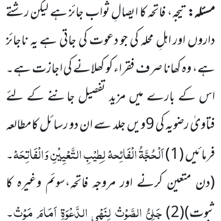
مسئلہ:
تیجہ، فاتحہ کا ایصالِ ثواب جائز ہے لیکن رشتے
داروں اور اہلِ محلہ کی جو دعوت کی جاتی ہے یہ ناجائز
ہے، وہ کھانا صرف فقراء کو کھلانے کی اجازت ہے۔
اس کے بارے میں مزید تفصیل جاننے کے لئے
فتاویٰ رضویہ کی
9
ویں جلد سے ان دو رسائل کامطالعہ
اَلْحُجَّۃُ الْفَائِحہْ لِطِیْبِ التَّعْیِیْنِ وَالْفَاتِحَہْ
فرمائیں (
1
)
۔
(دن متعین کرنے اور مروجہ فاتحہ،سوئم وغیرہ کا
جَلِیُّ الصَّوْتْ لِنَھْیِ الدَّعْوَۃِ اَمَامَ مَوْتْ
ثبوت)
(
2
)
۔