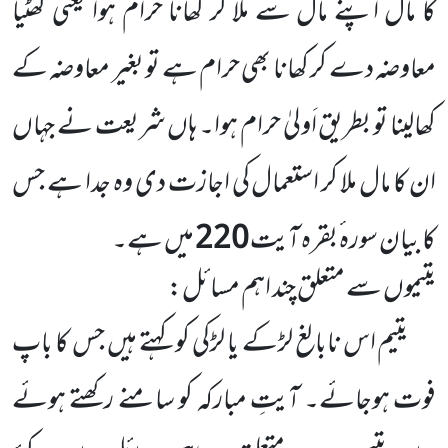
کا مال اپنے مال سے ملا کر کھانا حرام ہوا یعنی گھٹیا
معاوضہ دے کر کھانا بھی حرام ہے تو بغیر معاوضہ کے
کھالینا تو بطریق اَولیٰ حرام ہوا۔ ہاں شریعت نے جہاں
ان کا مال ملا کر استعمال کی اجازت دی وہ جدا ہے جس
کا بیان سورہ ٔبقرہ آیت
220
میں ہے۔
یتیموں سے متعلق چند اہم مسائل:
یتیم اس نابالغ لڑکے یا لڑکی کو کہتے ہیں جس کا باپ
فوت ہوجائے۔ آیتِ مبارکہ کو سامنے رکھتے ہوئے