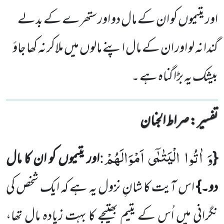
اور یتیموں کو ان کے مال دو اور ستھرے کے بدلے
گندا نہ لو اور ان کے مال اپنے مالوں میں ملاکر نہ کھا جاؤ
بیشک یہ بڑا گناہ ہے ۔
تفسیر : ‎صراط الجنان
وَ
اٰتُوا
الْیَتٰمٰۤى
اَمْوَالَهُمْ
{
اور یتیموں کو ان کا مال
:
دو۔}
اس آیت کا شانِ نزول یہ ہے کہ ایک شخص کی
نگرانی میں اُس کے یتیم بھتیجے کا بہت زیادہ مال تھا،