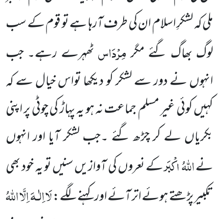
ملی کہ لشکرِ اسلام ان کی طرف آرہا ہے تو قوم کے سب
مِرْدَاس
لوگ بھاگ گئے مگر
ٹھہرے
رہے۔ جب
انہوں نے دور سے لشکر کو دیکھا تواس خیال سے کہ
کہیں کوئی غیر مسلم جماعت نہ ہو یہ پہاڑ کی چوٹی پر اپنی
بکریاں
لے کر چڑھ گئے ۔جب لشکر آیا اور انہوں
اللہُ اکْبَر
نے
کے نعروں کی آوازیں سنیں تو یہ خود بھی
لَا اِلٰـہَ اِلَّا اللہُ
تکبیر پڑھتے ہوئے اتر آئے اور کہنے لگے: