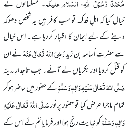
مُحَمَّدٌ رَّسُوْلُ اللہِ
السّلام علیکم
،
۔ مسلمانوں نے
خیال کیا کہ اہلِ فدک تو سب کافر ہیں یہ شخص دھوکہ
دینے کے لیے ایمان کا اظہار کررہا ہے۔ اس خیال
رَضِیَ اللہُ تَعَالٰی عَنْہُ
سے حضرت اُسامہ بن زید
نے
ان
کو قتل کردیا اور بکریاں لے آئے۔ جب تاجدارِ مدینہ
صَلَّی اللہُ تَعَالٰی عَلَیْہِ وَاٰلِہٖ وَسَلَّمَ
کے حضور میں حاضر ہوکر
صَلَّی اللہُ تَعَالٰی عَلَیْہِ
تمام ماجرا عرض
کیا تو حضور پرنور
وَاٰلِہٖ وَسَلَّمَ
کو نہایت رنج ہوا اور فرمایا تم نے اس کے