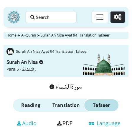
Search
Go
Home
➤
Al-Quran
➤
Surah An Nisa Ayat 94 Translation Tafseer
Surah An Nisa Ayat 94 Translation Tafseer
Surah An Nisa
وَ الْمُحْصَنٰتُ
Para 5 -
سورة النساء
Reading
Translation
Tafseer
Audio
PDF
Language