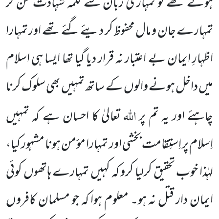
ہوئے تھے تو تمہاری زبان سے کلمہ شہادت سن کر
تمہارے جان و مال محفوظ کر دیئے گئے تھے اور تمہارا
اظہارِ ایمان بے اعتبار نہ قرار دیا گیا تھا ایسا ہی اسلام
میں داخل ہونے والوں کے ساتھ تمہیں بھی سلوک کرنا
اللہ
چاہئے اور یہ تم پر
تعالیٰ کا احسان ہے کہ تمہیں
اِسلام پر اِستِقامت بخشی اور تمہارا مؤمن ہونا مشہور کیا،
لہٰذا خوب تحقیق کرلیا کرو کہ کہیں تمہارے ہاتھوں کوئی
ایمان دار قتل نہ ہو۔ معلوم ہوا کہ جو مسلمان کافروں