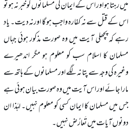
میں رہتا ہو اور اس کے ایمان کی مسلمانوں کو خبر نہ ہو تو
اس کے قتل سے نہ کفارہ واجب ہو گا اورنہ دیت۔ یاد
رہے کہ پچھلی آیت میں وہ صورت مذکور ہوئی جہاں
مسلمان کا اسلام سب کو معلوم ہو مگر اندھیرے
وغیرہ کی وجہ سے پتا نہ لگے اور مسلمانوں کے ہاتھ سے
مارا جائے اور اس آیت میں وہ صورت بیان ہوئی ہے
جس میں مسلمان کا ایمان کسی کو معلوم نہیں۔ لہٰذا ان
دونوں آیات میں تَعارُض نہیں۔