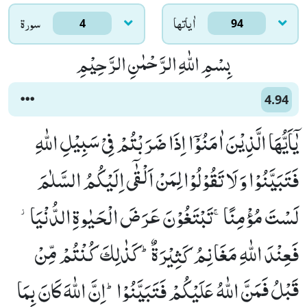
اٰياتها
سورۃ
4
94
بِسْمِ اللّٰهِ الرَّحْمٰنِ الرَّحِیْمِ
4.94
یٰۤاَیُّهَا الَّذِیْنَ اٰمَنُوْۤا اِذَا ضَرَبْتُمْ فِیْ سَبِیْلِ اللّٰهِ
فَتَبَیَّنُوْا وَ لَا تَقُوْلُوْا لِمَنْ اَلْقٰۤى اِلَیْكُمُ السَّلٰمَ
لَسْتَ مُؤْمِنًاۚ-تَبْتَغُوْنَ عَرَضَ الْحَیٰوةِ الدُّنْیَا٘-
فَعِنْدَ اللّٰهِ مَغَانِمُ كَثِیْرَةٌؕ-كَذٰلِكَ كُنْتُمْ مِّنْ
قَبْلُ فَمَنَّ اللّٰهُ عَلَیْكُمْ فَتَبَیَّنُوْاؕ-اِنَّ اللّٰهَ كَانَ بِمَا