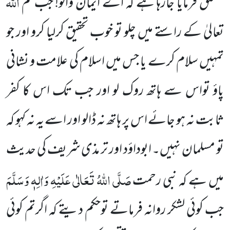
اللہ
متعلق فرمایا
جارہا ہے کہ اے ایمان والو! جب تم
تعالیٰ کے راستے میں چلو تو خوب تحقیق کرلیا کرو اور جو
تمہیں سلام کرے یا جس میں اسلام کی علامت و نشانی
پاؤ تواس سے ہاتھ روک لو اور جب تک اس کا کفر
ثابت نہ ہو جائے اس پر ہاتھ نہ ڈالو اور اسے یہ نہ کہو کہ
تو مسلمان نہیں۔ ابوداؤد اور تر مذی شریف کی حدیث
صَلَّی اللہُ تَعَالٰی عَلَیْہِ وَاٰلِہٖ وَسَلَّمَ
میں ہے کہ نبی رحمت
جب کوئی لشکر روانہ فرماتے توحکم دیتے کہ اگرتم کوئی