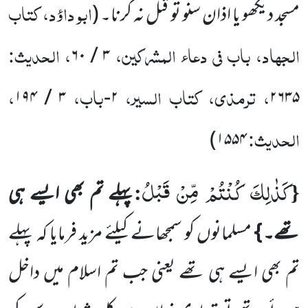
ابو داؤد، کتاب
مسجد دیکھو یا اذان سنو تو قتل نہ کرنا۔
(
الجہاد، باب فی دعاء المشرکین،
، الحدیث:
۳ / ۶۰
، ترمذی، کتاب السیر،
باب،
،
۳ / ۱۹۴
۲-
۲۶۳۵
الحدیث:
)
۱۵۵۴
كَذٰلِكَ كُنْتُمْ مِّنْ قَبْلُ
:
{
پہلے تم بھی ایسے ہی
تھے۔ }
مسلمانوں کو سمجھانے کیلئے مزید فرمایا کہ پہلے
تم بھی ایسے ہی تھے یعنی جب تم اسلام میں داخل