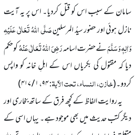
سامان کے سبب اس کو قتل کردیا۔ اس پر یہ آیت
صَلَّی اللہُ تَعَالٰی عَلَیْہِ
نازل ہوئی اور حضور سیدُ المرسلین
وَاٰلِہٖ وَسَلَّمَ
رَضِیَ اللہُ تَعَالٰی عَنْہُ
نے حضرت اسامہ
کو حکم
دیا کہ مقتول کی بکریاں اس کے اہلِ خانہ کو واپس
خازن، النساء، تحت الآیۃ:
،
کردو۔
(
۹۴
۱ / ۴۱۷
)
یہ روایت الفاظ کے کچھ فرق کے ساتھ بخاری اور
دیگر کتب حدیث میں بھی موجود ہے۔ یہاں اسی کے