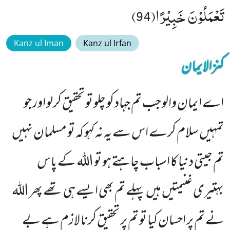
تَعْمَلُوْنَ خَبِیْرًا(94)
Kanz ul Iman
Kanz ul Irfan
کنزالایمان
اے ایمان والو جب تم جہاد کو چلو تو تحقیق کرلو اور جو
تمہیں سلام کرے اس سے یہ نہ کہو کہ تو مسلمان نہیں
تم جیتی دنیا کا اسباب چاہتے ہو تو اللہ کے پاس
بہتیری غنیمتیں ہیں پہلے تم بھی ایسے ہی تھے پھر اللہ
نے تم پر احسان کیا تو تم پر تحقیق کرنا لازم ہے بے