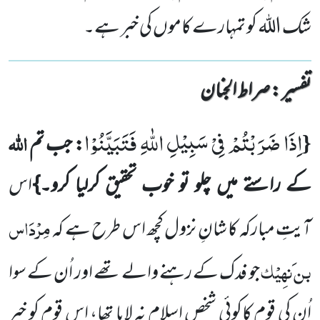
شک اللہ کو تمہارے کاموں کی خبر ہے۔
تفسیر : ‎صراط الجنان
اِذَا ضَرَبْتُمْ فِیْ سَبِیْلِ اللّٰهِ فَتَبَیَّنُوْا
{
اللہ
: جب تم
کے راستے میں چلو تو خوب تحقیق کرلیا کرو۔}
اس
مِرْدَاس
آیتِ مبارکہ کا شانِ نزول کچھ اس طرح ہے کہ
بن َنہِیْک
جو فدک کے رہنے والے تھے اور اُن کے سوا
اُن کی قوم کاکوئی شخص اسلام نہ لایا تھا، اس قوم کو خبر