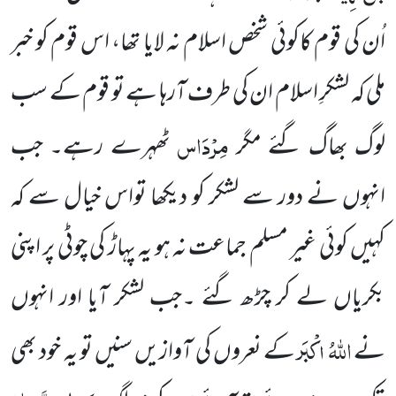
اُن کی قوم کاکوئی شخص اسلام نہ لایا تھا، اس قوم کو خبر
ملی کہ لشکرِ اسلام ان کی طرف آرہا ہے تو قوم کے سب
مِرْدَاس
لوگ بھاگ گئے مگر
ٹھہرے
رہے۔ جب
انہوں نے دور سے لشکر کو دیکھا تواس خیال سے کہ
کہیں کوئی غیر مسلم جماعت نہ ہو یہ پہاڑ کی چوٹی پر اپنی
بکریاں
لے کر چڑھ گئے ۔جب لشکر آیا اور انہوں
اللہُ اکْبَر
نے
کے نعروں کی آوازیں سنیں تو یہ خود بھی