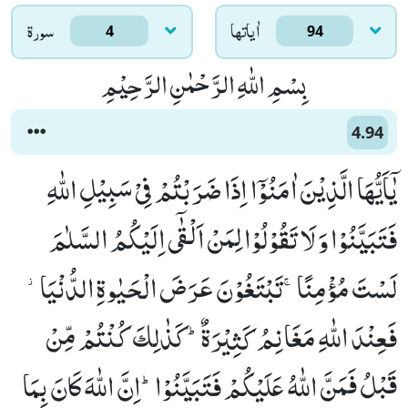
اٰياتها
سورۃ
4
94
بِسْمِ اللّٰهِ الرَّحْمٰنِ الرَّحِیْمِ
4.94
یٰۤاَیُّهَا الَّذِیْنَ اٰمَنُوْۤا اِذَا ضَرَبْتُمْ فِیْ سَبِیْلِ اللّٰهِ
فَتَبَیَّنُوْا وَ لَا تَقُوْلُوْا لِمَنْ اَلْقٰۤى اِلَیْكُمُ السَّلٰمَ
لَسْتَ مُؤْمِنًاۚ-تَبْتَغُوْنَ عَرَضَ الْحَیٰوةِ الدُّنْیَا٘-
فَعِنْدَ اللّٰهِ مَغَانِمُ كَثِیْرَةٌؕ-كَذٰلِكَ كُنْتُمْ مِّنْ
قَبْلُ فَمَنَّ اللّٰهُ عَلَیْكُمْ فَتَبَیَّنُوْاؕ-اِنَّ اللّٰهَ كَانَ بِمَا