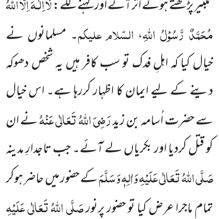
لَا اِلٰـہَ اِلَّا اللہُ
تکبیر پڑھتے ہوئے اتر آئے اور کہنے لگے:
مُحَمَّدٌ رَّسُوْلُ اللہِ
السّلام علیکم
،
۔ مسلمانوں نے
خیال کیا کہ اہلِ فدک تو سب کافر ہیں یہ شخص دھوکہ
دینے کے لیے ایمان کا اظہار کررہا ہے۔ اس خیال
رَضِیَ اللہُ تَعَالٰی عَنْہُ
سے حضرت اُسامہ بن زید
نے
ان
کو قتل کردیا اور بکریاں لے آئے۔ جب تاجدارِ مدینہ
صَلَّی اللہُ تَعَالٰی عَلَیْہِ وَاٰلِہٖ وَسَلَّمَ
کے حضور میں حاضر ہوکر
صَلَّی اللہُ تَعَالٰی عَلَیْہِ
تمام ماجرا عرض
کیا تو حضور پرنور