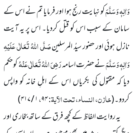
وَاٰلِہٖ وَسَلَّمَ
کو نہایت رنج ہوا اور فرمایا تم نے اس کے
سامان کے سبب اس کو قتل کردیا۔ اس پر یہ آیت
صَلَّی اللہُ تَعَالٰی عَلَیْہِ
نازل ہوئی اور حضور سیدُ المرسلین
وَاٰلِہٖ وَسَلَّمَ
رَضِیَ اللہُ تَعَالٰی عَنْہُ
نے حضرت اسامہ
کو حکم
دیا کہ مقتول کی بکریاں اس کے اہلِ خانہ کو واپس
خازن، النساء، تحت الآیۃ:
،
کردو۔
(
۹۴
۱ / ۴۱۷
)
یہ روایت الفاظ کے کچھ فرق کے ساتھ بخاری اور