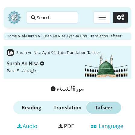
Search
Go
Home
➤
Al-Quran
➤
Surah An Nisa Ayat 94 Urdu Translation Tafseer
Surah An Nisa Ayat 94 Urdu Translation Tafseer
Surah An Nisa
وَ الْمُحْصَنٰتُ
Para 5 -
سورة النساء
Reading
Translation
Tafseer
Audio
PDF
Language