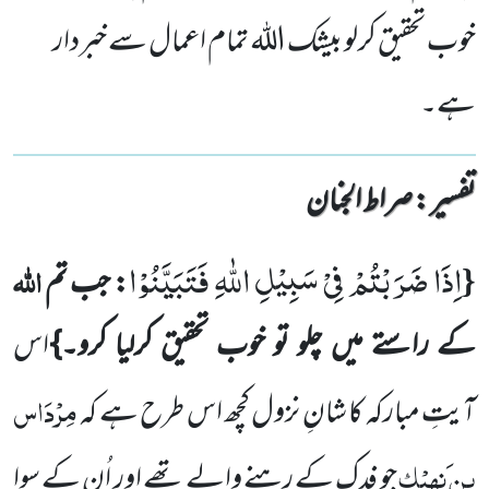
خوب تحقیق کرلو بیشک اللہ تمام اعمال سے خبردار
ہے۔
تفسیر : ‎صراط الجنان
اِذَا ضَرَبْتُمْ فِیْ سَبِیْلِ اللّٰهِ فَتَبَیَّنُوْا
{
اللہ
: جب تم
کے راستے میں چلو تو خوب تحقیق کرلیا کرو۔}
اس
مِرْدَاس
آیتِ مبارکہ کا شانِ نزول کچھ اس طرح ہے کہ
بن َنہِیْک
جو فدک کے رہنے والے تھے اور اُن کے سوا