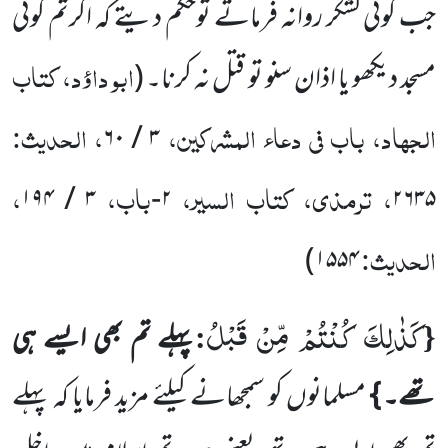
جب کوئی لشکر روانہ فرماتے توحکم دیتے کہ اگرتم کوئی
ابو داؤد، کتاب
مسجد دیکھو یا اذان سنو تو قتل نہ کرنا۔
(
الجہاد، باب فی دعاء المشرکین،
، الحدیث:
۳ / ۶۰
، ترمذی، کتاب السیر،
باب،
،
۳ / ۱۹۴
۲-
۲۶۳۵
الحدیث:
)
۱۵۵۴
كَذٰلِكَ كُنْتُمْ مِّنْ قَبْلُ
:
{
پہلے تم بھی ایسے ہی
تھے۔ }
مسلمانوں کو سمجھانے کیلئے مزید فرمایا کہ پہلے