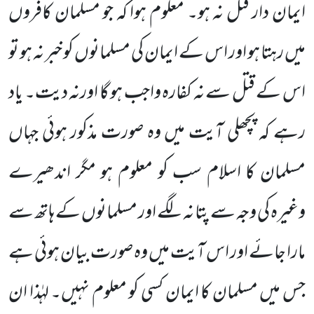
ایمان دار قتل نہ ہو۔ معلوم ہوا کہ جو مسلمان کافروں
میں رہتا ہو اور اس کے ایمان کی مسلمانوں کو خبر نہ ہو تو
اس کے قتل سے نہ کفارہ واجب ہو گا اورنہ دیت۔ یاد
رہے کہ پچھلی آیت میں وہ صورت مذکور ہوئی جہاں
مسلمان کا اسلام سب کو معلوم ہو مگر اندھیرے
وغیرہ کی وجہ سے پتا نہ لگے اور مسلمانوں کے ہاتھ سے
مارا جائے اور اس آیت میں وہ صورت بیان ہوئی ہے
جس میں مسلمان کا ایمان کسی کو معلوم نہیں۔ لہٰذا ان