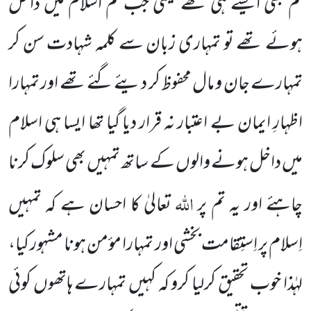
تم بھی ایسے ہی تھے یعنی جب تم اسلام میں داخل
ہوئے تھے تو تمہاری زبان سے کلمہ شہادت سن کر
تمہارے جان و مال محفوظ کر دیئے گئے تھے اور تمہارا
اظہارِ ایمان بے اعتبار نہ قرار دیا گیا تھا ایسا ہی اسلام
میں داخل ہونے والوں کے ساتھ تمہیں بھی سلوک کرنا
اللہ
چاہئے اور یہ تم پر
تعالیٰ کا احسان ہے کہ تمہیں
اِسلام پر اِستِقامت بخشی اور تمہارا مؤمن ہونا مشہور کیا،
لہٰذا خوب تحقیق کرلیا کرو کہ کہیں تمہارے ہاتھوں کوئی