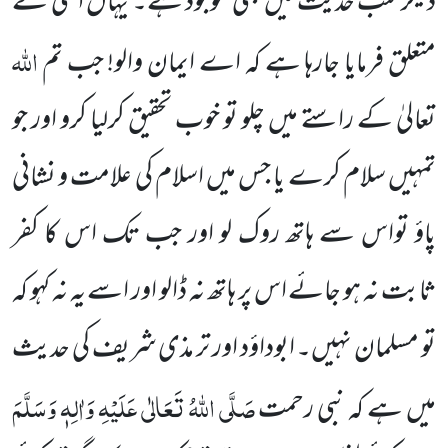
دیگر کتب حدیث میں بھی موجود ہے۔ یہاں اسی کے
اللہ
متعلق فرمایا
جارہا ہے کہ اے ایمان والو! جب تم
تعالیٰ کے راستے میں چلو تو خوب تحقیق کرلیا کرو اور جو
تمہیں سلام کرے یا جس میں اسلام کی علامت و نشانی
پاؤ تواس سے ہاتھ روک لو اور جب تک اس کا کفر
ثابت نہ ہو جائے اس پر ہاتھ نہ ڈالو اور اسے یہ نہ کہو کہ
تو مسلمان نہیں۔ ابوداؤد اور تر مذی شریف کی حدیث
صَلَّی اللہُ تَعَالٰی عَلَیْہِ وَاٰلِہٖ وَسَلَّمَ
میں ہے کہ نبی رحمت