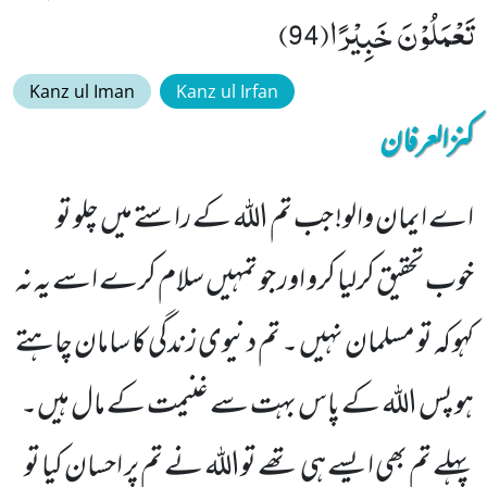
تَعْمَلُوْنَ خَبِیْرًا(94)
Kanz ul Iman
Kanz ul Irfan
کنزالعرفان
اے ایمان والو! جب تم اللہ کے راستے میں چلو تو
خوب تحقیق کرلیا کرو اور جو تمہیں سلام کرے اسے یہ نہ
کہو کہ تو مسلمان نہیں ۔ تم دنیوی زندگی کا سامان چاہتے
ہو پس اللہ کے پاس بہت سے غنیمت کے مال ہیں۔
پہلے تم بھی ایسے ہی تھے تواللہ نے تم پر احسان کیا تو