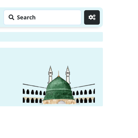
Search
Go