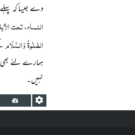
دے جیسا کہ پہلے 
النساء، تحت الآی
الصَّلٰوۃُ وَالسَّلَام
کے
ہمارے لئے بھی ل
نہیں۔