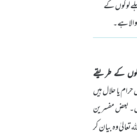
ہلے لوگوں کے
والا ہے۔
وگوں کے طریقے
حرام یا حلال ہیں
ھیں۔ بعض مفسرین
لہ
تعالیٰ وہ بیان کر