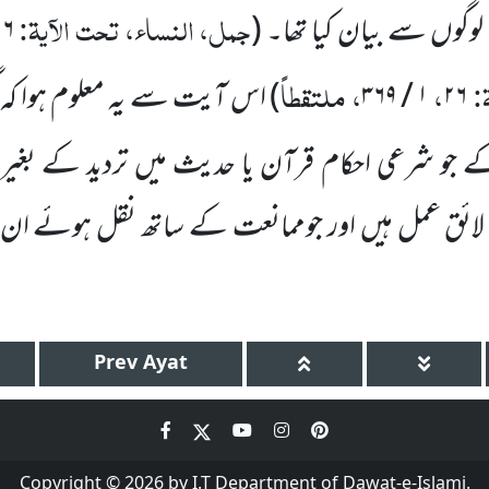
جمل، النساء، تحت الآیۃ:
لوگوں سے بیان کیا تھا۔
(
۲۶
ۃ:
،
، ملتقطاً
۲۶
۱ / ۳۶۹
)
اس آیت سے یہ معلوم ہوا کہ گ
 جو شرعی احکام قرآن یا حدیث میں تردید کے بغیر
ائق عمل ہیں اور جوممانعت کے ساتھ نقل ہوئے ان پر
Prev
Ayat
Copyright © 2026 by I.T Department of Dawat-e-Islami.