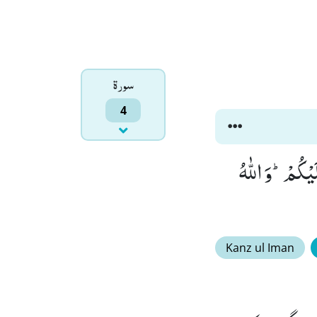
سورۃ
4
یْكُمْؕ-وَ اللّٰهُ
Kanz ul Iman