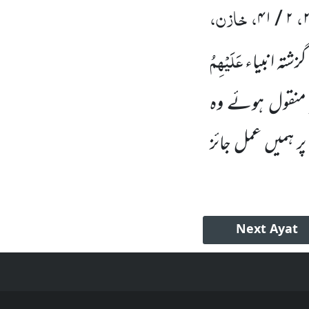
،
، خازن،
۲ / ۴۱
عَلَیْہِمُ
زشتہ انبیاء
 منقول ہوئے وہ
 ہمیں عمل جائز
Next
Ayat