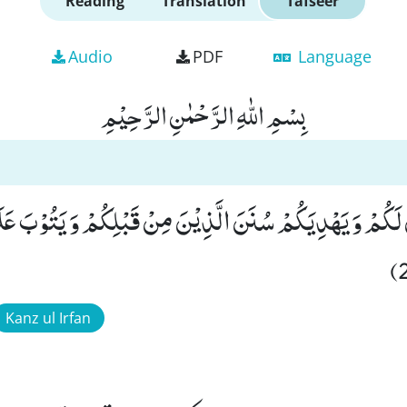
Reading
Translation
Tafseer
Audio
PDF
Language
بِسْمِ اللّٰهِ الرَّحْمٰنِ الرَّحِیْمِ
ِنَ لَكُمْ وَ یَهْدِیَكُمْ سُنَنَ الَّذِیْنَ مِنْ قَبْلِكُمْ وَ یَتُوْبَ عَلَ
Kanz ul Irfan