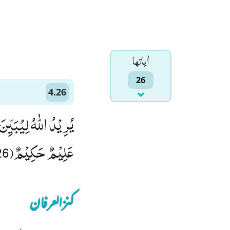
اٰياتها
26
4.26
یُرِیْدُ اللّٰهُ لِیُبَیّ
عَلِیْمٌ حَكِیْمٌ(26)
کنزالعرفان