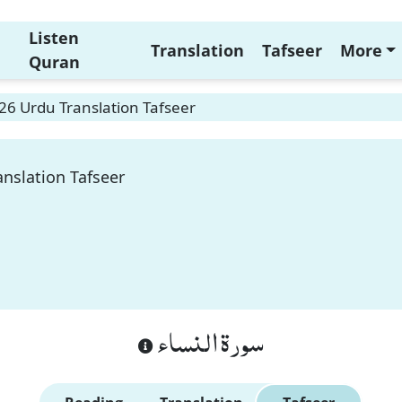
Listen
Translation
Tafseer
More
Quran
26 Urdu Translation Tafseer
nslation Tafseer
سورة النساء