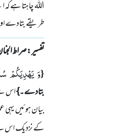
اللہ چاہتا ہے کہ 
طریقے بتادے اور ت
تفسیر : ‎صراط الجنان
وَ یَهْدِیَكُمْ سُن
{
بتادے۔}
اس سے 
بیان ہوئیں یہی ع
کے نزدیک اس سے 