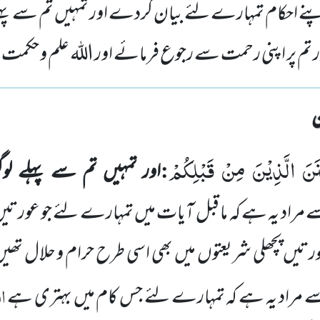
اپنے احکام تمہارے لئے بیان کردے اور تمہیں تم سے پ
م پر اپنی رحمت سے رجوع فرمائے اور اللہ علم و حکمت 
َنَ الَّذِیْنَ مِنْ قَبْلِكُمْ
:
اور تمہیں تم سے پہلے ل
مراد یہ ہے کہ ما قبل آیات میں تمہارے لئے جو عورتیں 
ورتیں پچھلی شریعتوں میں بھی اسی طرح حرام و حلال ت
ال
مراد یہ ہے کہ تمہارے لئے جس کام میں بہتری ہے