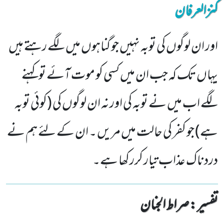
کنزالعرفان
اور ان لوگوں کی توبہ نہیں جو گناہوں میں لگے رہتے ہیں
یہاں تک کہ جب ان میں کسی کو موت آئے تو کہنے
لگے اب میں نے توبہ کی اور نہ ان لوگوں کی (کوئی توبہ
ہے) جو کفر کی حالت میں مریں ۔ ان کے لئے ہم نے
دردناک عذاب تیار کررکھا ہے۔
تفسیر : ‎صراط الجنان