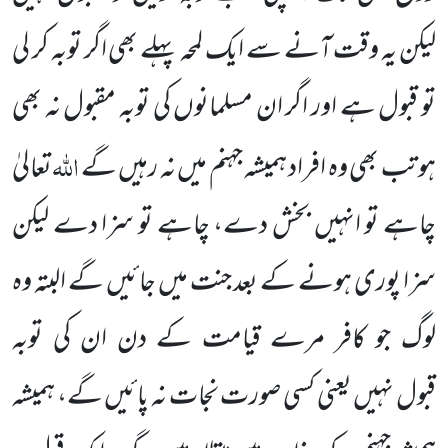
لیکن یہ وقت آنے سے ایک لمحہ پہلے بھی اگر توبہ کر لی
تو قبول ہے اور اگر ان مسلمانوں کی توبہ مقبول نہ بھی
اللہ
ہو تب بھی وہ افراد ہمیشہ جہنم میں نہ رہیں گے
تعالیٰ
چاہے تو انہیں بخش دے، چاہے تو سزا دے لیکن
سزا پوری ہونے کے بعد جنت میں جائیں گے البتہ وہ
لوگ جو کافر مرے قیامت کے دن ان کی توبہ
قبول نہیں یعنی کسی صورت نجات نہ پائیں گے، ہمیشہ