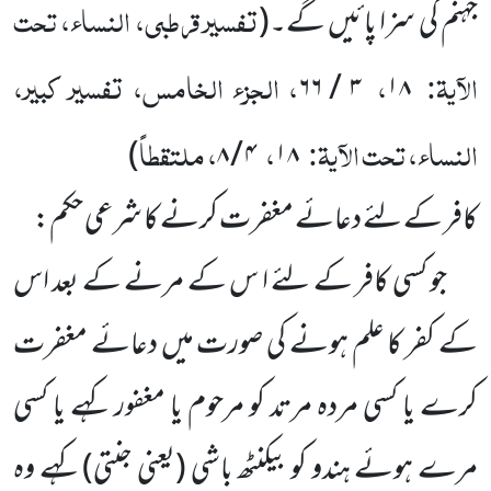
تفسیر قرطبی، النساء، تحت
جہنم کی سزا پائیں گے۔
(
الآیۃ:
،
، الجزء الخامس، تفسیر کبیر،
۳ / ۶۶
۱۸
النساء، تحت الآیۃ:
،
، ملتقطاً
)
۴ / ۸
۱۸
کافر کے لئے دعائے مغفرت کرنے کا شرعی حکم:
جو کسی کافر کے لئے ا س کے مرنے کے بعد اس
کے کفر کا علم ہونے کی صورت میں دعائے مغفرت
کرے یا کسی مردہ مرتد کو مرحوم یا مغفور کہے یا کسی
مرے ہوئے ہندو کو بیکنٹھ باشی
(یعنی جنتی)
کہے وہ