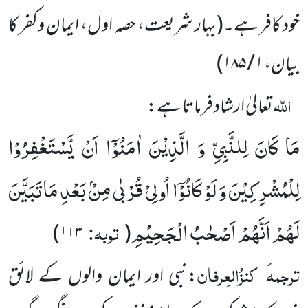
خود کافر ہے۔
(بہار شریعت، حصہ اول، ایمان وکفر کا
بیان،
۱ / ۱۸۵)
اللہ
تعالیٰ ارشاد فرماتا ہے:
مَا كَانَ لِلنَّبِیِّ وَ الَّذِیْنَ اٰمَنُوْۤا اَنْ یَّسْتَغْفِرُوْا
لِلْمُشْرِكِیْنَ وَ لَوْ كَانُوْۤا اُولِیْ قُرْبٰى مِنْۢ بَعْدِ مَا تَبَیَّنَ
لَهُمْ اَنَّهُمْ اَصْحٰبُ الْجَحِیْمِ
توبہ:
۱۱۳)
(
ترجمہ
کنزُالعِرفان
:نبی اور ایمان والوں کے لائق