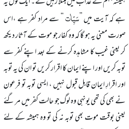
ہمیشہ جہنم کے عذاب میں مبتلا رہیں گے۔ ایک قول یہ
سَیِّاٰت
ہے کہ آیت میں ’’
‘‘ سے مراد کفر ہے ،اس
صورت معنی یہ ہو گا کہ وہ کفار جو موت کے آثار دیکھ
کر یعنی غیب کا مشاہدہ کرنے کے بعد اپنے کفر سے
توبہ کریں اور اپنے ایمان کا اقرار کریں تو ان کی یہ توبہ
اور اقرارِ ایمان قابل قبول نہیں ، ایسی توبہ تو فرعون
نے بھی کی تھی یونہی وہ لوگ جو حالت کفر میں مر گئے
یعنی بوقت موت بھی توبہ نہ کی تو وہ ہمیشہ کے لئے