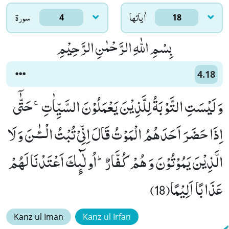
اٰياتها
سورۃ
4
18
بِسْمِ اللّٰهِ الرَّحْمٰنِ الرَّحِیْمِ
4.18
وَ لَیْسَتِ التَّوْبَةُ لِلَّذِیْنَ یَعْمَلُوْنَ السَّیِّاٰتِۚ-حَتّٰۤى
اِذَا حَضَرَ اَحَدَهُمُ الْمَوْتُ قَالَ اِنِّیْ تُبْتُ الْــٴٰـنَ وَ لَا
الَّذِیْنَ یَمُوْتُوْنَ وَ هُمْ كُفَّارٌؕ-اُولٰٓىٕكَ اَعْتَدْنَا لَهُمْ
عَذَابًا اَلِیْمًا(18)
Kanz ul Iman
Kanz ul Irfan