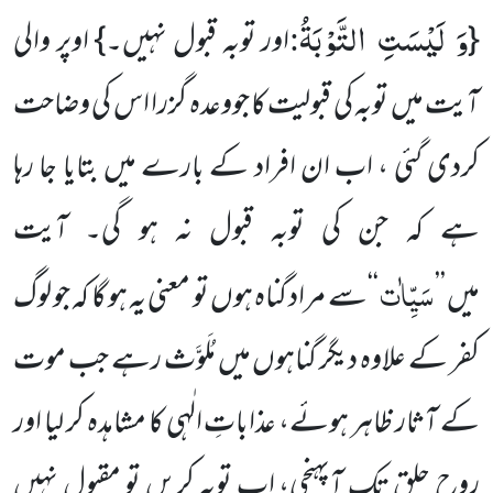
وَ لَیْسَتِ التَّوْبَةُ
:
{
اور توبہ قبول نہیں۔} اوپر والی
آیت میں توبہ کی قبولیت کا جووعدہ گزرا اس کی وضاحت
کردی گئی ، اب ان افراد کے بارے میں بتایا جا رہا
ہے کہ جن کی توبہ قبول نہ ہو گی۔ آیت
سَیِّاٰت
میں ’’
‘‘سے مراد گناہ ہوں تو معنی یہ ہو گا کہ جو لوگ
کفر کے علاوہ دیگر گناہوں میں مُلَوَّث رہے جب موت
کے آثار ظاہر ہوئے، عذاباتِ الٰہی کا مشاہدہ کر لیا اور
روح حلق تک آپہنچی، اب توبہ کریں تو مقبول نہیں