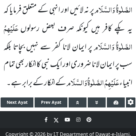
الصَّلٰوۃُ وَالسَّلَام
پر نہ لائیں اور انہی کے متعلق فرمایا کہ
عَلَیْہِمُ
یہ پکے کافر ہیں
کیونکہ صرف بعض رسولوں
الصَّلٰوۃُ وَالسَّلَام
پر ایمان لا
نا
کفر سے نہیں بچاتا بلکہ
سب پر ایمان
لانا ضروری اور ایک نبی
کا انکار بھی تمام
عَلَیْہِمُ الصَّلٰوۃُ وَالسَّلَام
انبیاء
کے انکار کے برابر ہے۔
Next
Ayat
Prev
Ayat
Copyright © 2026 by I.T Department of Dawat-e-Islami.