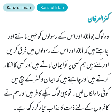
Kanz ul Iman
Kanz ul Irfan
کنزالعرفان
وہ لوگ جو اللہ اور اس کے رسولوں کو نہیں مانتے اور
چاہتے ہیں کہ اللہ اور اس کے رسولوں میں فرق کریں
اور کہتے ہیں ہم کسی پرتو ایمان لاتے ہیں اور کسی کا انکار
کرتے ہیں اور چاہتے ہیں کہ ایمان و کفر کے بیچ میں
کوئی راہ نکال لیں۔ تویہی لوگ پکے کافر ہیں اور ہم نے
کافروں کے لئے ذلت کا عذاب تیار کر رکھا ہے۔