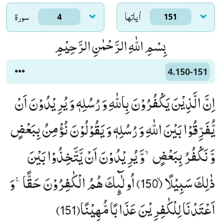
اٰياتها
سورۃ
4
151
بِسْمِ اللّٰهِ الرَّحْمٰنِ الرَّحِیْمِ
4.150-151
اِنَّ الَّذِیْنَ یَكْفُرُوْنَ بِاللّٰهِ وَ رُسُلِهٖ وَ یُرِیْدُوْنَ اَنْ
یُّفَرِّقُوْا بَیْنَ اللّٰهِ وَ رُسُلِهٖ وَ یَقُوْلُوْنَ نُؤْمِنُ بِبَعْضٍ
وَّ نَكْفُرُ بِبَعْضٍۙ-وَّ یُرِیْدُوْنَ اَنْ یَّتَّخِذُوْا بَیْنَ
ذٰلِكَ سَبِیْلًاۙ (150) اُولٰٓىٕكَ هُمُ الْكٰفِرُوْنَ حَقًّاۚ-وَ
اَعْتَدْنَا لِلْكٰفِرِیْنَ عَذَابًا مُّهِیْنًا(151)