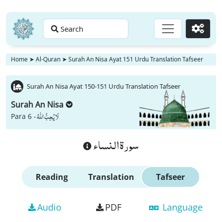
Search
Go
Home
➤
Al-Quran
➤
Surah An Nisa Ayat 151 Urdu Translation Tafseer
Surah An Nisa Ayat 150-151 Urdu Translation Tafseer
Surah An Nisa
لَا یُحِبُّ اللّٰهُ
Para 6 -
سورة النساء
Reading
Translation
Tafseer
Audio
PDF
Language