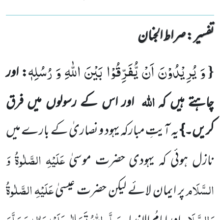
تفسیر : ‎صراط الجنان
وَ یُرِیْدُوْنَ اَنْ یُّفَرِّقُوْا بَیْنَ اللّٰهِ وَ رُسُلِهٖ
{
: اور
اللہ
چاہتے ہیں کہ
اور اس کے رسولوں میں فرق
کریں۔}
یہ آیتِ مبارکہ یہود و نصاریٰ کے بارے میں
عَلَیْہِ الصَّلٰوۃُ وَ
نازل ہوئی کہ یہودی حضرت موسیٰ
السَّلَام
عَلَیْہِ الصَّلٰوۃُ
پر ایمان لائے لیکن حضرت عیسیٰ
وَالسَّلَام
صَلَّی اللہُ تَعَالٰی عَلَیْہِ وَاٰلِہٖ وَسَلَّمَ