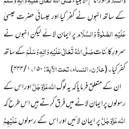
اور امامُ الانبیاء
کے ساتھ انہوں نے کفر کیا اور عیسائی حضرت عیسیٰ
عَلَیْہِ الصَّلٰوۃُ وَالسَّلَام
پر ایمان لائے لیکن انہوں نے
صَلَّی اللہُ تَعَالٰی عَلَیْہِ وَاٰلِہٖ وَسَلَّمَ
سرورِ کائنات
کے ساتھ
خازن، النساء، تحت الآیۃ:
،
کفر کیا۔
(
۱۵۰
۱ / ۴۴۴
)
اللہ
عَزَّوَجَلَّ
ان کے متعلق فرمایا کہ یہ لوگ
اور اس کے
رسولوں پر ایمان لانے میں فرق کرتے ہیں اس طرح
کہ
اللہ
عَزَّوَجَلَّ
عَلَیْہِمُ
پر ایمان لائیں اور اس کے رسولوں