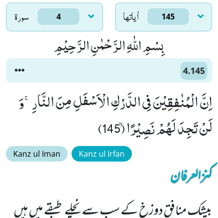
اٰياتها
سورۃ
4
145
بِسْمِ اللّٰهِ الرَّحْمٰنِ الرَّحِیْمِ
4.145
اِنَّ الْمُنٰفِقِیْنَ فِی الدَّرْكِ الْاَسْفَلِ مِنَ النَّارِۚ-وَ
لَنْ تَجِدَ لَهُمْ نَصِیْرًاۙ (145)
Kanz ul Iman
Kanz ul Irfan
کنزالعرفان
بیشک منافق دوزخ کے سب سے نچلے طبقے میں ہیں