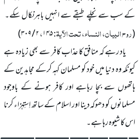
کے سب سے نچلے طبقے سے انہیں باہرنکال سکے۔
روح البیان، النساء، تحت الآیۃ:
،
۳۰۹)
/
۲
۱۴۵
(
یاد رہے کہ
منافق کا عذاب کافر سے بھی زیادہ ہے
کیونکہ وہ دنیا میں خود کو مسلمان کہہ کرکے مجاہدین کے
ہاتھوں سے بچا رہاہے اور کافر ہونے کے باوجود
مسلمانوں کو دھوکہ دینا اور اسلام کے ساتھ اِستِہزاء کرنا
اس کا شیوہ رہا ہے۔