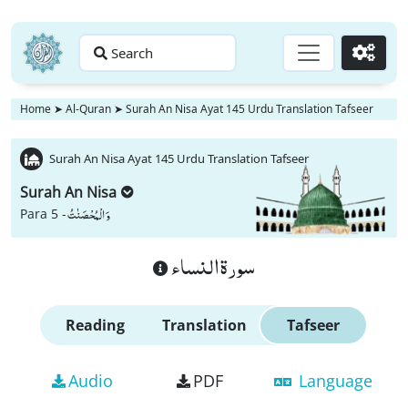
Search
Go
Home
➤
Al-Quran
➤
Surah An Nisa Ayat 145 Urdu Translation Tafseer
Surah An Nisa Ayat 145 Urdu Translation Tafseer
Surah An Nisa
وَ الْمُحْصَنٰتُ
Para 5 -
سورة النساء
Reading
Translation
Tafseer
Audio
PDF
Language