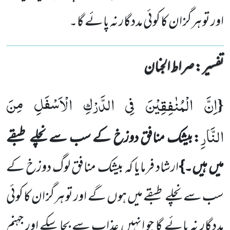
اور تو ہرگز ان کا کوئی مددگار نہ پائے گا۔
تفسیر : ‎صراط الجنان
اِنَّ الْمُنٰفِقِیْنَ فِی الدَّرْكِ الْاَسْفَلِ مِنَ
{
النَّارِ
:بیشک منافق دوزخ کے سب سے نچلے طبقے
میں ہیں۔}
ارشاد فرمایا کہ بیشک منافق لوگ دوزخ کے
سب سے نچلے طبقے میں ہوں گے اور تو ہرگز ان کا کوئی
مددگار نہ پائے گا جو انہیں عذاب سے بچا سکے اور جہنم