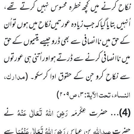
نکاح کرنے میں کچھ خطرہ محسوس نہیں کرتے تھے،
اُنہیں بتایا گیا کہ جب زیادہ عورتیں نکاح میں ہوں تو اُن
کے حق میں ناانصافی سے بھی ڈرو جیسے یتیموں کے حق
میں ناانصافی کرنے سے ڈرتے ہو اور اُتنی ہی عورتوں
مدارک،
سے نکاح کرو جن کے حقوق ادا کرسکو۔
(
النساء، تحت الآیۃ:
، ص
۲۰۹)
۳
رَضِیَ اللہُ تَعَالٰی عَنْہُ
(
4
)…
حضرت عِکْرمَہ
نے
عبداللہ
رَضِیَ اللہُ تَعَالٰی عَنْہُمَا
حضرت
بن عباس
سے