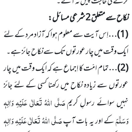
کرنے کی حاجت پیش نہ آئے۔
نکاح سے متعلق
2
شرعی مسائل:
(
1
)…
اِس آیت سے معلوم ہوا کہ آزاد مرد کے لئے
ایک وقت میں چار عورتوں تک سے نکاح جائز ہے۔
(
2
)…
تمام امّت کا اِجماع ہے کہ ایک وقت میں چار
عورتوں سے زیادہ نکاح میں رکھنا کسی کے لئے جائز
صَلَّی اللہُ تَعَالٰی عَلَیْہِ وَاٰلِہٖ
نہیں سوائے رسولِ
کریم
وَسَلَّمَ
صَلَّی اللہُ تَعَالٰی عَلَیْہِ وَاٰلِہٖ
کے اور یہ بات آپ