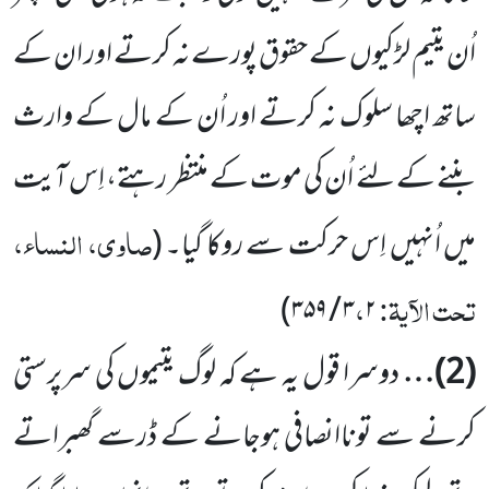
اُن یتیم لڑکیوں کے حقوق پورے
نہ کرتے اور ان کے
ساتھ اچھا سلوک نہ کرتے اور اُن کے مال کے وارث
بننے کے لئے اُن کی موت کے منتظر رہتے، اِس آیت
صاوی، النساء،
میں اُنہیں اِس حرکت سے روکا گیا۔
(
تحت الآیۃ:
،
۳۵۹)
/
۳
۲
(
2
)…
دوسرا قول یہ ہے کہ لوگ یتیموں کی سرپرستی
کرنے سے توناانصافی ہوجانے کے ڈرسے گھبراتے