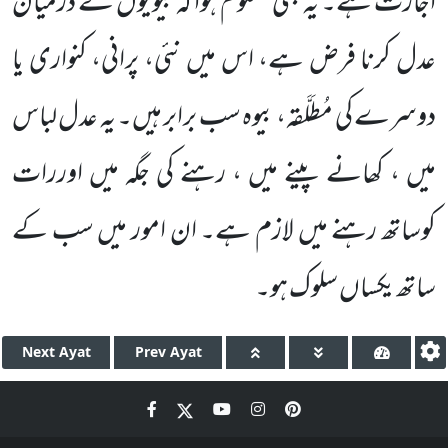
اجازت ہے۔ یہ بھی معلوم
ہوا کہ بیویوں کے درمیان
عدل کرنا فرض ہے، اس میں نئی، پرانی، کنواری یا
دوسرے کی مُطَلَّقہ، بیوہ سب برابر ہیں۔ یہ عدل
لباس
میں ، کھانے پینے میں ، رہنے کی جگہ میں اوررات
کوساتھ رہنے میں لازم ہے۔ ان امور میں سب کے
ساتھ یکساں سلوک ہو۔
Next
Ayat
Prev
Ayat