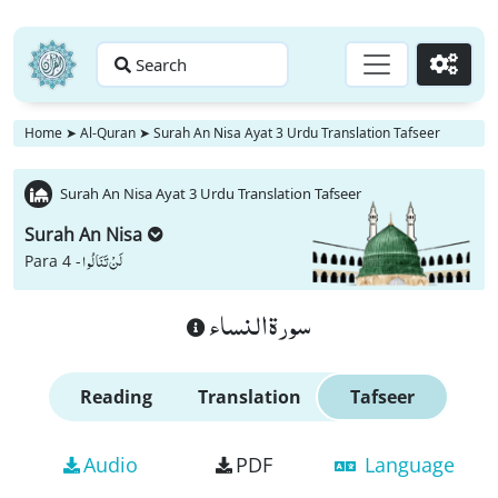
Search
Go
Home
➤
Al-Quran
➤
Surah An Nisa Ayat 3 Urdu Translation Tafseer
Surah An Nisa Ayat 3 Urdu Translation Tafseer
Surah An Nisa
لَنْ تَنَالُوا
Para 4 -
سورة النساء
Reading
Translation
Tafseer
Audio
PDF
Language