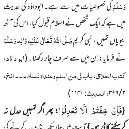
وَسَلَّمَ
کی
خصوصیات میں سے ہے۔ ابوداؤد
کی حدیث
میں ہے کہ ایک شخص نے اسلام قبول کیا، اس کی آٹھ
صَلَّی اللہُ تَعَالٰی عَلَیْہِ وَاٰلِہٖ وَسَلَّمَ
بیویاں تھیں ، نبی کریم
ابو داؤد،
نے فرمایا: اِن میں سے صرف چار رکھنا۔
(
کتاب الطلاق، باب فی من اسلم وعندہ نساء۔۔۔ الخ،
، الحدیث:
۲۲۴۱)
۳۹۶
/
۲
فَاِنْ
خِفْتُمْ
اَلَّا
تَعْدِلُوْا
{
: پھر اگر تمہیں عدل نہ
کرسکنے کا ڈر ہو۔}
آیت میں چار تک شادیاں کرنے کی