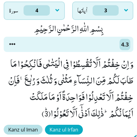
اٰياتها
سورۃ
4
3
بِسْمِ اللّٰهِ الرَّحْمٰنِ الرَّحِیْمِ
4.3
وَ اِنْ خِفْتُمْ اَلَّا تُقْسِطُوْا فِی الْیَتٰمٰى فَانْكِحُوْا مَا
طَابَ لَكُمْ مِّنَ النِّسَآءِ مَثْنٰى وَ ثُلٰثَ وَ رُبٰعَۚ-فَاِنْ
خِفْتُمْ اَلَّا تَعْدِلُوْا فَوَاحِدَةً اَوْ مَا مَلَكَتْ
اَیْمَانُكُمْؕ-ذٰلِكَ اَدْنٰۤى اَلَّا تَعُوْلُوْاﭤ(3)
Kanz ul Iman
Kanz ul Irfan