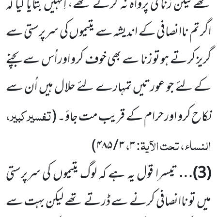
تھے لیکن زنا کی
پرواہ نہ کرتے تھے، اِنہیں بتایا گیا کہ
اگر تم ناانصافی کے اندیشہ سے یتیموں کی سرپرستی سے
گریز کرتے ہو تو زنا سے بھی خوف
کرو اور اُس سے بچنے
کے لئے جو عورتیں تمہارے لئے حلال ہیں اُن سے
تفسیر کبیر،
نکاح کرو اور حرام کے قریب مت جاؤ۔
(
النساء، تحت الآیۃ:
،
۴۸۵)
/
۳
۳
(
3
)…
تیسرا قول یہ ہے کہ لوگ یتیموں کی سرپرستی
میں تو ناانصافی کرنے سے ڈرتے تھے لیکن بہت سے