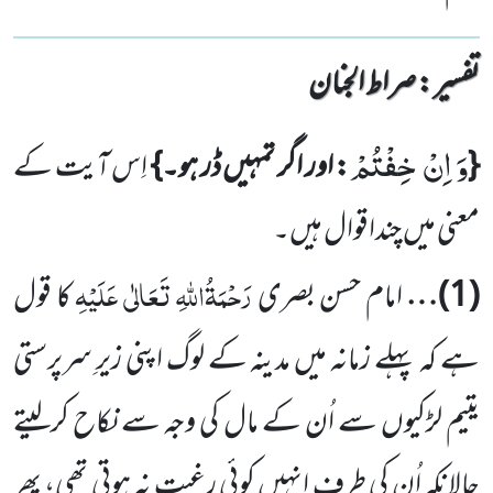
تفسیر : ‎صراط الجنان
وَ
اِنْ
خِفْتُمْ
{
: اور اگر تمہیں ڈر ہو۔}
اِس آیت کے
معنی میں چنداقوال ہیں۔
رَحْمَۃُاللہِ تَعَالٰی عَلَیْہِ
(
1
)…
امام حسن بصری
کا قول
ہے کہ پہلے زمانہ میں مدینہ کے لوگ اپنی زیرِ سرپرستی
یتیم لڑکیوں سے
اُن کے مال کی وجہ سے نکاح کرلیتے
حالانکہ اُن کی طرف انہیں کوئی رغبت نہ ہوتی تھی، پھر