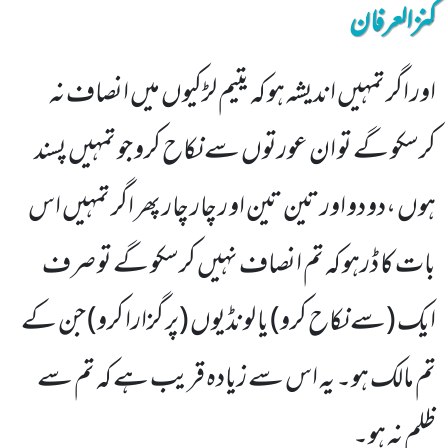
کنزالعرفان
اور اگر تمہیں اندیشہ ہو کہ یتیم لڑکیوں میں انصاف نہ
کرسکو گے تو ان عورتوں سے نکاح کرو جو تمہیں پسند
ہوں ،دو دو اور تین تین او ر چار چار پھر اگر تمہیں اس
بات کا ڈرہو کہ تم انصاف نہیں کرسکو گے تو صرف
ایک (سے نکاح کرو) یا لونڈیوں (پر گزارا کرو) جن کے
تم مالک ہو۔ یہ اس سے زیادہ قریب ہے کہ تم سے
ظلم نہ ہو۔