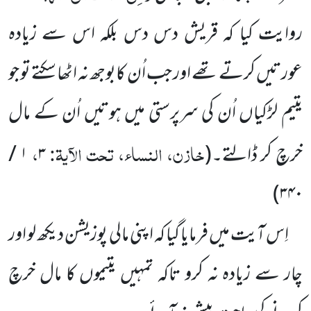
روایت کیا کہ قریش دس
دس بلکہ اس سے زیادہ
عورتیں کرتے تھے اور جب اُن کابوجھ نہ اٹھا سکتے تو جو
یتیم لڑکیاں اُن کی سرپرستی میں ہوتیں اُن کے مال
خازن، النساء، تحت الآیۃ:
،
خرچ کر ڈالتے۔
(
۳
۱
/
۳۴۰)
اِس آیت میں فرمایا گیا کہ اپنی مالی پوزیشن دیکھ لو اور
چار سے زیادہ نہ کرو تاکہ تمہیں یتیموں کا مال خرچ