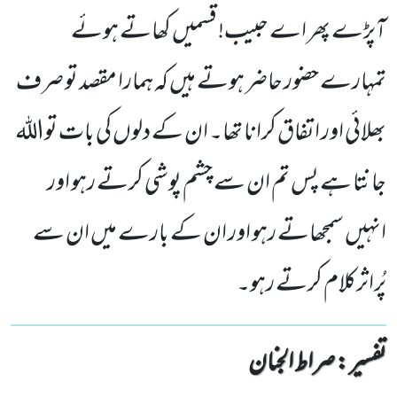
آپڑے پھر اے حبیب! قسمیں کھاتے ہوئے
تمہارے حضور حاضر ہوتے ہیں کہ ہمارا مقصد تو صرف
بھلائی اور اتفاق کرانا تھا۔ ان کے دلوں کی بات تواللہ
جانتا ہے پس تم ان سے چشم پوشی کرتے رہو اور
انہیں سمجھاتے رہو اور ان کے بارے میں ان سے
پُراثرکلام کرتے رہو۔
تفسیر : ‎صراط الجنان