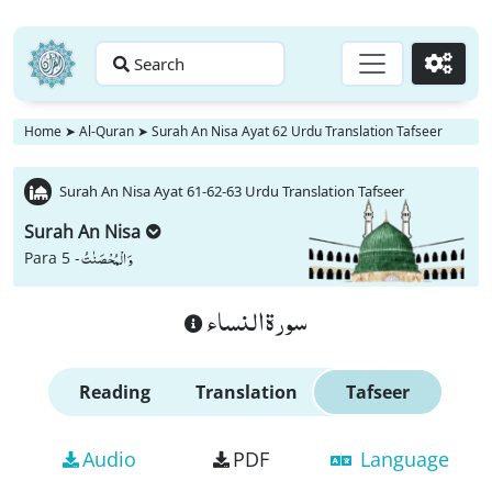
Search
Go
Home
➤
Al-Quran
➤
Surah An Nisa Ayat 62 Urdu Translation Tafseer
Surah An Nisa Ayat 61-62-63 Urdu Translation Tafseer
Surah An Nisa
وَ الْمُحْصَنٰتُ
Para 5 -
سورة النساء
Reading
Translation
Tafseer
Audio
PDF
Language