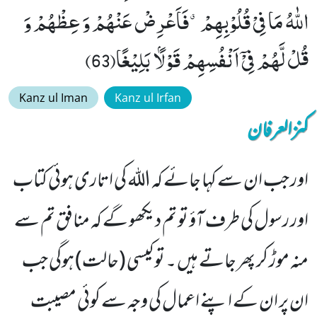
اللّٰهُ مَا فِیْ قُلُوْبِهِمْۗ-فَاَعْرِضْ عَنْهُمْ وَ عِظْهُمْ وَ
قُلْ لَّهُمْ فِیْۤ اَنْفُسِهِمْ قَوْلًۢا بَلِیْغًا(63)
Kanz ul Iman
Kanz ul Irfan
کنزالعرفان
اور جب ان سے کہا جائے کہ اللہ کی اتاری ہوئی کتاب
اور رسول کی طرف آؤ تو تم دیکھو گے کہ منافق تم سے
منہ موڑ کر پھر جاتے ہیں ۔ تو کیسی (حالت) ہوگی جب
ان پر ان کے اپنے اعمال کی وجہ سے کوئی مصیبت