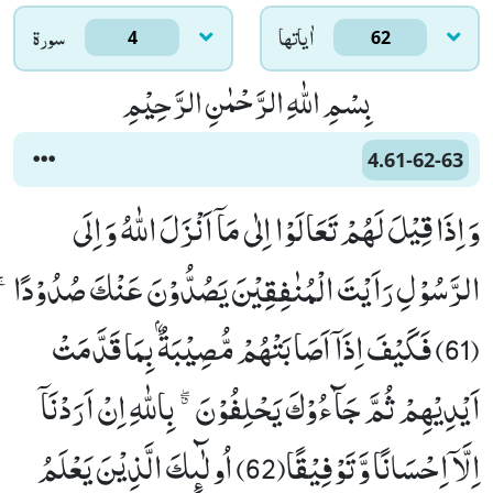
اٰياتها
سورۃ
4
62
بِسْمِ اللّٰهِ الرَّحْمٰنِ الرَّحِیْمِ
4.61-62-63
وَ اِذَا قِیْلَ لَهُمْ تَعَالَوْا اِلٰى مَاۤ اَنْزَلَ اللّٰهُ وَ اِلَى
الرَّسُوْلِ رَاَیْتَ الْمُنٰفِقِیْنَ یَصُدُّوْنَ عَنْكَ صُدُوْدًاۚ
(61) فَكَیْفَ اِذَاۤ اَصَابَتْهُمْ مُّصِیْبَةٌۢ بِمَا قَدَّمَتْ
اَیْدِیْهِمْ ثُمَّ جَآءُوْكَ یَحْلِفُوْنَ ﳓ بِاللّٰهِ اِنْ اَرَدْنَاۤ
اِلَّاۤ اِحْسَانًا وَّ تَوْفِیْقًا(62) اُولٰٓىٕكَ الَّذِیْنَ یَعْلَمُ