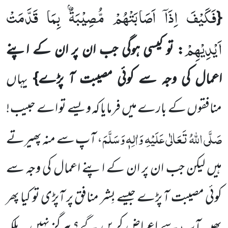
فَكَیْفَ اِذَاۤ اَصَابَتْهُمْ مُّصِیْبَةٌۢ بِمَا قَدَّمَتْ
{
اَیْدِیْهِمْ
: تو کیسی ہوگی جب ان پر ان کے اپنے
اعمال کی وجہ سے کوئی
مصیبت
آ پڑے}
یہاں
منافقوں کے بارے میں فرمایا کہ ویسے تو اے حبیب !
صَلَّی اللہُ تَعَالٰی عَلَیْہِ وَاٰلِہٖ وَسَلَّمَ
، آپ سے
منہ پھیرتے
ہیں لیکن جب ان پر ان کے اپنے اعمال کی وجہ سے
کوئی مصیبت آ پڑے جیسے بِشر منافق پر آپڑی تو کیا پھر
بھی
یہ آپ سے اعراض کریں گے؟ ہرگز نہیں۔ بلکہ