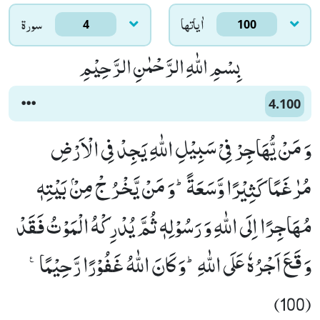
اٰياتها
سورۃ
4
100
بِسْمِ اللّٰهِ الرَّحْمٰنِ الرَّحِیْمِ
4.100
وَ مَنْ یُّهَاجِرْ فِیْ سَبِیْلِ اللّٰهِ یَجِدْ فِی الْاَرْضِ
مُرٰغَمًا كَثِیْرًا وَّسَعَةًؕ-وَ مَنْ یَّخْرُ جْ مِنْۢ بَیْتِهٖ
مُهَاجِرًا اِلَى اللّٰهِ وَ رَسُوْلِهٖ ثُمَّ یُدْرِكْهُ الْمَوْتُ فَقَدْ
وَ قَعَ اَجْرُهٗ عَلَى اللّٰهِؕ-وَ كَانَ اللّٰهُ غَفُوْرًا رَّحِیْمًا۠
(100)