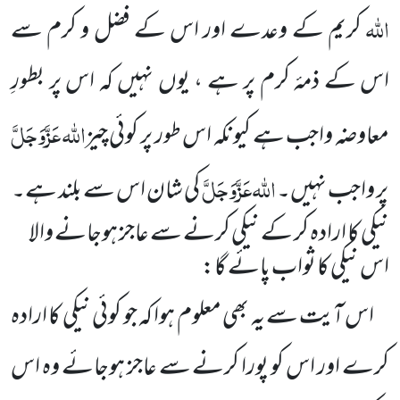
اللہ
کریم کے وعدے اور اس کے فضل و کرم سے
اس کے ذمۂ کرم پر ہے ، یوں نہیں کہ اس پر بطورِ
اللہ
عَزَّوَجَلَّ
معاوضہ واجب ہے کیونکہ اس طور پر کوئی چیز
اللہ
عَزَّوَجَلَّ
پر واجب نہیں۔
کی شان اس سے بلند ہے۔
نیکی کا ارادہ کر کے نیکی کرنے سے عاجز ہوجانے والا
اس نیکی کا ثواب پائے گا:
اس آیت سے یہ بھی معلوم ہوا کہ جو کوئی نیکی کا ارادہ
کرے اور اس کو پورا کرنے سے عاجز ہوجائے وہ اس