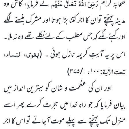
رَضِیَ اللہُ تَعَالٰی عَنْہُم
صحابۂ کرام
نے فرمایا، کاش وہ
مدینہ پہنچتے توان کا اجر کتنا بڑا ہوتا اور مشرک ہنسنے لگے
اور کہنے لگے کہ جس مطلب کے لئے نکلے تھے وہ نہ ملا۔
بغوی، النساء،
اس پر یہ آیتِ کریمہ نازل ہوئی ۔
(
تحت الآیۃ:
،
)
۱ / ۳۷۵
۱۰۰
اور ان کی عظمت و شان کو بہترین انداز میں
بیان فرمایا کہ جو راہِ خدا میں ہجرت کرے پھر اسے
منزل تک پہنچنے سے پہلے موت آجائے تو اس کا اجر