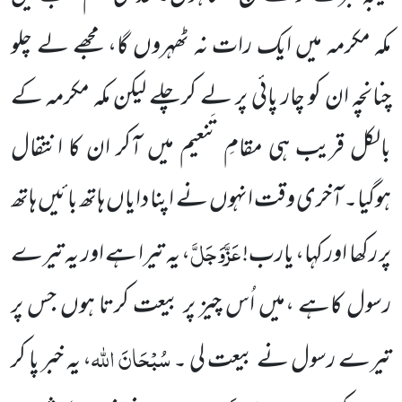
مکہ مکرمہ میں ایک رات نہ ٹھہروں گا، مجھے لے چلو
چنانچہ ان کو چار پائی پر لے کرچلے لیکن مکہ مکرمہ کے
بالکل قریب ہی مقامِ تَنعیم میں آکر ان کا انتقال
ہوگیا۔ آخری وقت انہوں نے اپنا دایاں ہاتھ بائیں ہاتھ
عَزَّوَجَلَّ
پر رکھا اور کہا، یارب!
، یہ تیرا ہے اور یہ تیرے
رسول کاہے ،میں اُس چیز پر بیعت کرتا ہوں جس پر
سُبْحَانَ اللہ
تیرے رسول نے بیعت لی ۔
، یہ خبر پا کر