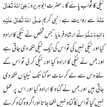
رَضِیَ اللہُ تَعَالٰی
نیکی کا ثواب پائے گا۔ حضرت ابو ہریرہ
عَنْہُ
صَلَّی اللہُ تَعَالٰی عَلَیْہِ
سے روایت ہے، نبی کریم
وَاٰلِہٖ وَسَلَّمَ
نے ارشاد فرمایا ’’جس شخص نے نیکی کا ارادہ
کیا اور نیکی نہیں کی تو ا س کی ایک نیکی لکھ دی جاتی ہے
اور جس نے نیکی کا ارادہ کیا اور نیکی کر لی تو اس کے
لئے دس سے لے کر سات سو گنا تک نیکیا ں لکھ دی
جاتی ہیں اور جس نے گناہ کا ارادہ کیا اور اس پر عمل
نہیں کیا تو اس کا گناہ نہیں لکھا جاتا اور اگر وہ گناہ کر لے