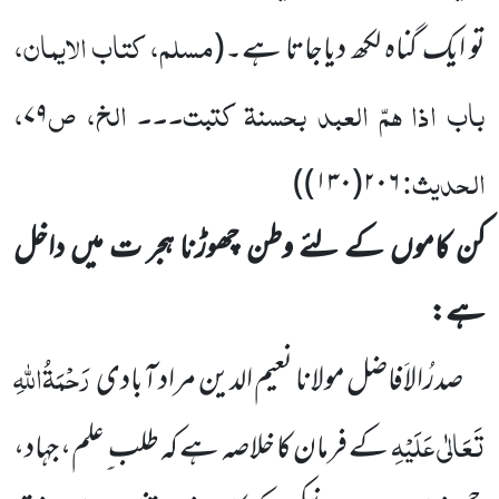
مسلم، کتاب الایمان،
تو ایک گناہ لکھ دیاجاتا ہے۔
(
باب اذا ہمّ العبد بحسنۃ کتبت۔۔۔ الخ، ص
،
۷۹
الحدیث:
))
۱۳۰
(
۲۰۶
کن کاموں کے لئے وطن چھوڑنا ہجر ت میں داخل
ہے:
رَحْمَۃُاللہِ
صدرُالاَفاضل مولانا نعیم الدین مراد آبادی
تَعَالٰی عَلَیْہِ
کے فرمان کا خلاصہ ہے کہ طلب ِ ِعلم، جہاد،