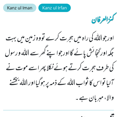
Kanz ul Iman
Kanz ul Irfan
کنزالعرفان
اور جو اللہ کی راہ میں ہجرت کرے تو وہ زمین میں بہت
جگہ اور گنجائش پائے گا اور جو اپنے گھر سے اللہ و رسول
کی طرف ہجرت کرتے ہوئے نکلا پھر اسے موت نے
آلیا تو اس کا ثواب اللہ کے ذمہ پر ہوگیا اور اللہ بخشنے
والا، مہربان ہے۔