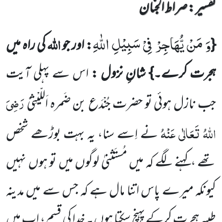
تفسیر : ‎صراط الجنان
وَ مَنْ یُّهَاجِرْ فِیْ سَبِیْلِ اللّٰهِ
اللہ
{
: اور جو
کی راہ میں
ہجرت کرے۔} شانِ نزول :
اس سے پہلی آیت
رَضِیَ
جب نازل ہوئی تو حضرت جُنْدَع بن ضَمرہ اَللّیْثِیْ
اللہُ تَعَالٰی عَنْہُ
نے اِسے سنا، یہ بہت بوڑھے شخص
تھے ،کہنے لگے کہ میں مُستَثنیٰ لوگوں میں تو ہوں نہیں
کیونکہ میرے پاس اتنا مال ہے کہ جس سے میں مدینہ
طیبہ ہجرت کرکے پہنچ سکتا ہوں۔ خدا کی قسم ، اب میں