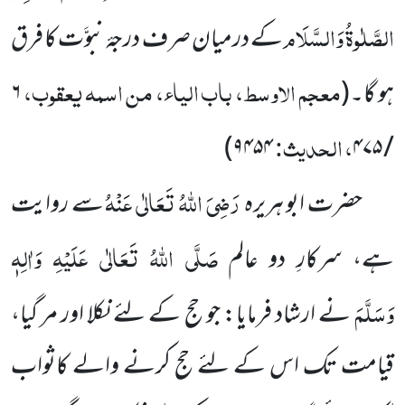
الصَّلٰوۃُ وَالسَّلَام
کے درمیان صرف درجۂ نبوَّت کا فرق
معجم الاوسط، باب الیاء، من اسمہ یعقوب،
ہو گا۔
(
۶
، الحدیث:
)
۹۴۵۴
/ ۴۷۵
رَضِیَ اللہُ تَعَالٰی عَنْہُ
حضرت ابو ہریرہ
سے روایت
صَلَّی اللہُ تَعَالٰی عَلَیْہِ وَاٰلِہٖ
ہے، سرکارِ دو عالم
وَسَلَّمَ
نے ارشاد فرمایا:
جو حج کے لئے نکلا اور مر گیا،
قیامت تک اس کے لئے حج کرنے والے کاثواب