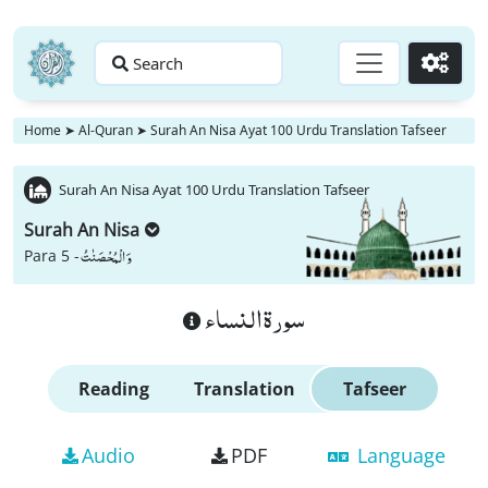
Search
Go
Home
➤
Al-Quran
➤
Surah An Nisa Ayat 100 Urdu Translation Tafseer
Surah An Nisa Ayat 100 Urdu Translation Tafseer
Surah An Nisa
وَ الْمُحْصَنٰتُ
Para 5 -
سورة النساء
Reading
Translation
Tafseer
Audio
PDF
Language