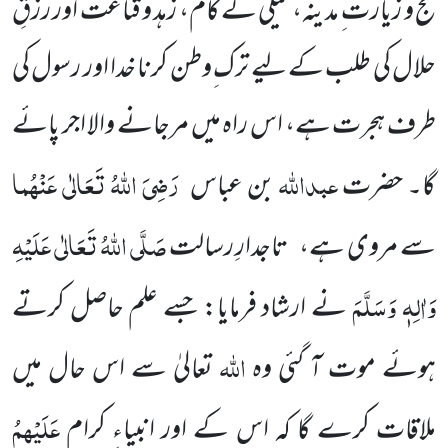
حج و زیارت ِ مدینہ، نیکی کے کام، زہد و قناعت اور رزقِ
حلال کی طلب کے لیے ترک ِوطن کرنا خدا اور رسول کی
طرف ہجرت
ہے، اس راہ میں مرجانے والا اجر پائے
عبداللہ
رَضِیَ اللہُ تَعَالٰی عَنْہُما
گا۔ حضرت
بن عباس
صَلَّی اللہُ تَعَالٰی عَلَیْہِ
سے مروی ہے،
تاجدارِ
رسالت
وَاٰلِہٖ وَسَلَّمَ
نے ارشاد فرمایا: جسے علم حاصل کرتے
اللہ
ہوئے موت آ گئی وہ
تعالیٰ سے اس حال میں
عَلَیْہِمُ
ملاقات کرے گا کہ اس کے اور انبیاءِ کرام