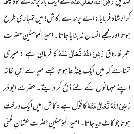
رَضِیَ اللہُ تَعَالٰی عَنْہُ
صدیق
نے ایک بار پرندے
کودیکھ
کر ارشاد فرمایا: اے پرندے !کاش! میں تمہاری طرح
ہوتا اور مجھے انسان نہ بنایا جاتا۔ امیرُ المؤمنین حضرت
رَضِیَ اللہُ تَعَالٰی عَنْہُ
عمر فاروق
کا فرمان ہے : میری
تمناہے کہ میں ایک مینڈھا ہوتا جسے میرے اہلِ خانہ
اپنے مہمانوں کے لئے ذبح کر دیتے۔ حضرت ابو ذر
رَضِیَ اللہُ تَعَالٰی عَنْہُ
کا قول ہے :کاش! میں ایک درخت
ہوتا جو کاٹ دیا جاتا۔ امیرُ المؤمنین حضرت عثمانِ غنی