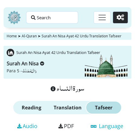
Search
Go
Home
➤
Al-Quran
➤
Surah An Nisa Ayat 42 Urdu Translation Tafseer
Surah An Nisa Ayat 42 Urdu Translation Tafseer
Surah An Nisa
وَ الْمُحْصَنٰتُ
Para 5 -
سورة النساء
Reading
Translation
Tafseer
Audio
PDF
Language