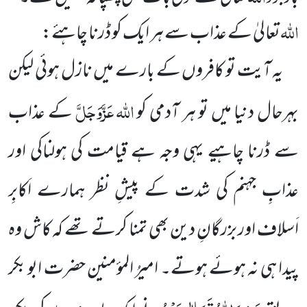
اللہ
تعالیٰ کے عذاب سے ہر ایک کو ڈرنا چاہئے:
یہ آیت تو کافروں کے بارے میں نازل ہوئی لیکن
اللہ
عَزَّوَجَلَّ
بہرحال دنیا میں تو ہر آدمی کو
کے عذاب
سے ڈرنا
چاہیے یہی وجہ ہے قیامت کی ہولناکی اور
عذابِ جہنم کی شدت کے پیشِ نظر ہمارے اَکابِر
اَسلاف اور بزرگانِ دین بھی تمنا
کرتے تھے کہ کاش وہ
پیدا ہی نہ ہوئے ہوتے۔ امیرُ المؤمنین حضرت ابو بکر