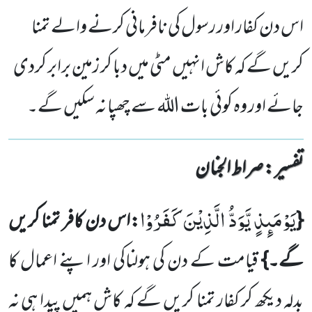
اس دن کفار اور رسول کی نافرمانی کرنے والے تمنا
کریں گے کہ کاش انہیں مٹی میں دبا کر زمین برابر کردی
جائے اور وہ کوئی بات اللہ سے چھپا نہ سکیں گے۔
تفسیر : ‎صراط الجنان
یَوْمَىٕذٍ یَّوَدُّ الَّذِیْنَ كَفَرُوْا
{
:اس دن کافر تمنا کریں
گے۔}
قیامت کے دن کی ہولناکی اور اپنے اعمال کا
بدلہ دیکھ کر کفار تمنا کریں گے کہ کاش ہمیں پیدا ہی نہ