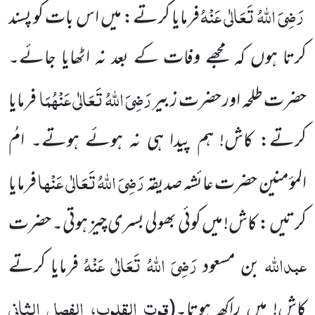
رَضِیَ اللہُ تَعَالٰی عَنْہُ
فرمایا کرتے: میں اس بات کو پسند
کرتا ہوں کہ مجھے وفات کے بعد نہ اٹھایا جائے۔
رَضِیَ اللہُ تَعَالٰی عَنْہُمَا
حضرت طلحہ
اور حضرت زبیر
فرمایا
کرتے: کاش! ہم پیدا ہی نہ ہوئے ہوتے۔ امُ
رَضِیَ
اللہُ تَعَالٰی عَنْہا
المؤمنین حضرت عائشہ صدیقہ
فرمایا
کرتیں : کاش! میں کوئی بھولی بسری چیز ہوتی۔ حضرت
عبداللہ
رَضِیَ اللہُ تَعَالٰی عَنْہُ
بن مسعود
فرمایا کرتے
قوت القلوب، الفصل الثانی
کاش! میں راکھ ہوتا۔
(