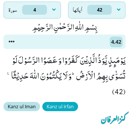
اٰياتها
سورۃ
4
42
بِسْمِ اللّٰهِ الرَّحْمٰنِ الرَّحِیْمِ
4.42
یَوْمَىٕذٍ یَّوَدُّ الَّذِیْنَ كَفَرُوْا وَ عَصَوُا الرَّسُوْلَ لَوْ
تُسَوّٰى بِهِمُ الْاَرْضُؕ-وَ لَا یَكْتُمُوْنَ اللّٰهَ حَدِیْثًا۠
(42)
Kanz ul Iman
Kanz ul Irfan
کنزالعرفان