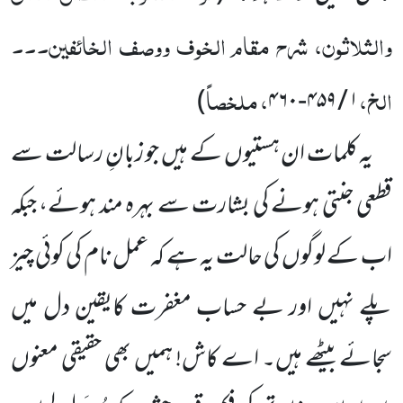
والثلاثون، شرح مقام الخوف ووصف الخائفین۔۔۔
الخ،
، ملخصاً
)
۴۶۰
-
۴۵۹
/
۱
یہ کلمات ان ہستیوں کے ہیں جو زبانِ رسالت سے
قطعی جنتی ہونے کی بشارت سے بہرہ مند ہوئے، جبکہ
اب کے لوگوں کی حالت یہ ہے کہ عمل نام کی کوئی چیز
پلے نہیں اور بے حساب مغفرت کایقین دل میں
سجائے بیٹھے ہیں۔ اے کاش! ہمیں بھی حقیقی معنوں