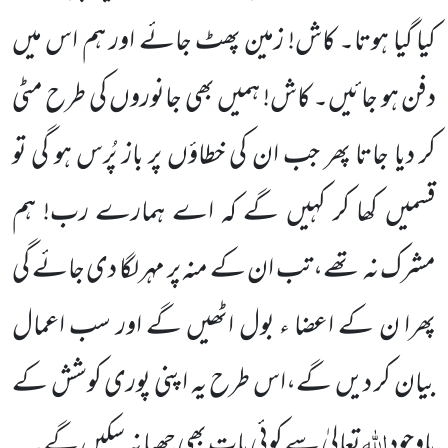
کیا گیا ہوتا۔ کاش! زمین پھٹ جائے اور ہم اس میں
دفن ہو جائیں۔ کاش! ہمیں بھی جانوروں کی طرح مٹی
کر دیا جاتا پھر جب ان کی خطاؤں پر باز پُرس ہو گی تو
قسمیں کھا کر کہیں گے کہ اے ہمارے رب! ہم
مشرک نہ تھے، تب ان کے منہ پر مہر لگا دی جائے گی
پھرا ن کے اعضا ء بول اٹھیں گے اور سب اعمال
بیان کر دیں گے،اس طرح یہ اپنی پوری کوشش کے
اللہ
باوجود
تعالیٰ سے کوئی بات بھی چھپا نہ سکیں گے۔