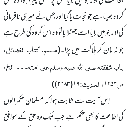
اطاعت کی اور جو میں لایا اس پر عمل پیرا ہوا وہ اس
گروہ جیسا ہے جو نجات پاگیا اور جس نے میری نافرمانی
کی اور جو میں لایا اسے جھٹلایا تو وہ اس گروہ کی طرح ہے
مسلم، کتاب الفضائل،
جو نہ مان کر ہلاکت میں پڑا۔
(
باب شفقتہ صلی اللہ علیہ وسلم علی امتہ۔۔۔ الخ،
ص
، الحدیث:
۱۶(۲۲۸۳))
۱۲۵۳
اِس آیت سے ثابت ہوا کہ مسلمان حکمرانوں
کی اطاعت کا بھی حکم ہے جب تک وہ حق کے موافق