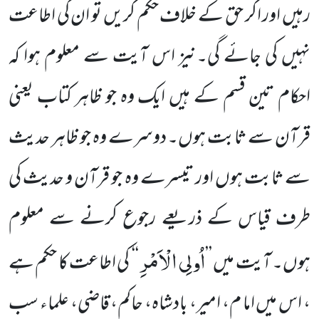
رہیں اور اگر حق کے خلاف حکم کریں تو ان کی اطاعت
نہیں کی جائے گی۔نیز اس آیت سے معلوم ہوا کہ
احکام تین قسم کے ہیں ایک وہ جو ظاہر کتاب یعنی
قرآن سے ثابت ہوں۔ دوسرے وہ جو ظاہر حدیث
سے ثابت ہوں اور تیسرے وہ جو قرآن و حدیث کی
طرف قیاس کے ذریعے رجوع کرنے سے معلوم
اُولِی الْاَمْرِ
ہوں۔ آیت میں ’’
‘‘
کی اطاعت کا حکم ہے
، اس میں اما م، امیر، بادشاہ، حاکم، قاضی، علماء سب