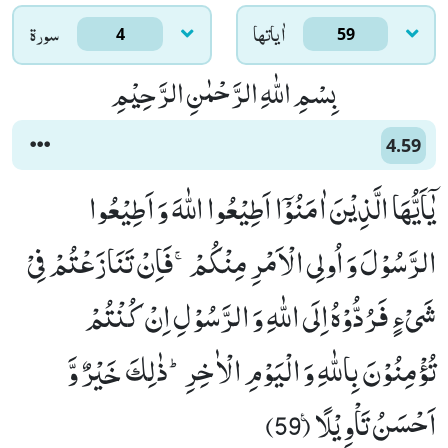
اٰياتها
سورۃ
4
59
بِسْمِ اللّٰهِ الرَّحْمٰنِ الرَّحِیْمِ
4.59
یٰۤاَیُّهَا الَّذِیْنَ اٰمَنُوْۤا اَطِیْعُوا اللّٰهَ وَ اَطِیْعُوا
الرَّسُوْلَ وَ اُولِی الْاَمْرِ مِنْكُمْۚ-فَاِنْ تَنَازَعْتُمْ فِیْ
شَیْءٍ فَرُدُّوْهُ اِلَى اللّٰهِ وَ الرَّسُوْلِ اِنْ كُنْتُمْ
تُؤْمِنُوْنَ بِاللّٰهِ وَ الْیَوْمِ الْاٰخِرِؕ-ذٰلِكَ خَیْرٌ وَّ
اَحْسَنُ تَاْوِیْلًا۠ (59)