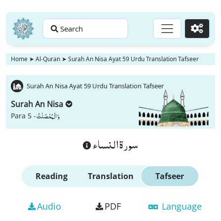
Search
Go
Home
➤
Al-Quran
➤
Surah An Nisa Ayat 59 Urdu Translation Tafseer
Surah An Nisa Ayat 59 Urdu Translation Tafseer
Surah An Nisa
وَ الْمُحْصَنٰتُ
Para 5 -
سورة النساء
Reading
Translation
Tafseer
Audio
PDF
Language