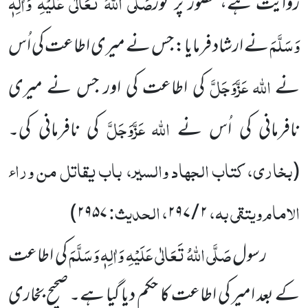
صَلَّی اللہُ تَعَالٰی عَلَیْہِ وَاٰلِہٖ
روایت ہے، حضور پر نور
وَسَلَّمَ
نے ارشاد فرمایا: جس نے میری اطاعت کی اُس
اللہ
عَزَّوَجَلَّ
نے
کی اطاعت کی اور جس نے میری
اللہ
عَزَّوَجَلَّ
نافرمانی کی اُس نے
کی نافرمانی کی۔
بخاری، کتاب الجہاد والسیر، باب یقاتل من وراء
(
الامام ویتقی بہ،
، الحدیث:
۲۹۵۷)
۲ / ۲۹۷
صَلَّی اللہُ تَعَالٰی عَلَیْہِ وَاٰلِہٖ وَسَلَّمَ
رسول
کی اطاعت
کے بعد امیر کی اطاعت کا حکم دیا گیا ہے۔ صحیح بخاری