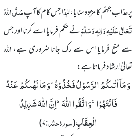
صَلَّی اللہُ
پرعذاب جہنم کا مژدہ سنایا ،لہٰذا جس کام کا آپ
تَعَالٰی عَلَیْہِ وَاٰلِہٖ وَسَلَّمَ
نے حکم فرمایا اسے کرنا اور جس
اللہ
سے منع فرمایا اس سے رک جانا ضروری ہے،
تعالیٰ ارشاد فرماتا ہے:
وَ مَاۤ اٰتٰىكُمُ الرَّسُوْلُ فَخُذُوْهُۗ-وَ مَا نَهٰىكُمْ عَنْهُ
فَانْتَهُوْاۚ-وَ اتَّقُوا اللّٰهَؕ-اِنَّ اللّٰهَ شَدِیْدُ
الْعِقَابِ
سورۂ حشر:
۷)
(