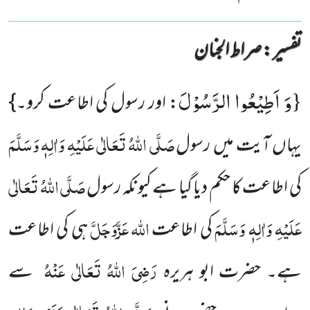
تفسیر : ‎صراط الجنان
وَ اَطِیْعُوا الرَّسُوْلَ
{
: اور رسول کی اطاعت کرو۔}
صَلَّی اللہُ تَعَالٰی عَلَیْہِ وَاٰلِہٖ وَسَلَّمَ
یہاں آیت میں رسول
صَلَّی اللہُ تَعَالٰی
کی اطاعت کا حکم دیا گیا ہے کیونکہ رسول
عَلَیْہِ وَاٰلِہٖ وَسَلَّمَ
اللہ
عَزَّوَجَلَّ
کی اطاعت
ہی کی اطاعت
رَضِیَ اللہُ تَعَالٰی عَنْہُ
ہے۔ حضرت ابو ہریرہ
سے