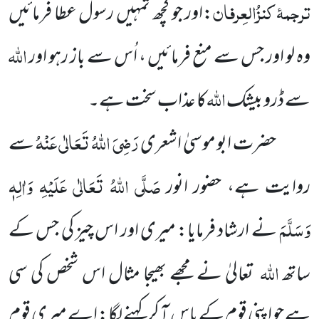
ترجمۂ
کنزُالعِرفان
:اور جو کچھ تمہیں رسول عطا فرمائیں
اللہ
وہ لو اور جس سے منع فرمائیں ، اُس سے باز رہو اور
اللہ
سے ڈرو بیشک
کا عذاب سخت ہے۔
رَضِیَ اللہُ تَعَالٰی عَنْہُ
حضرت ابو موسیٰ اشعری
سے
صَلَّی اللہُ تَعَالٰی عَلَیْہِ وَاٰلِہٖ
روایت ہے، حضور انور
وَسَلَّمَ
نے ارشاد فرمایا: میری اور اس چیز کی جس کے
اللہ
ساتھ
تعالیٰ نے مجھے بھیجا مثال اس شخص کی سی
ہے جو اپنی قوم کے پاس آ کر کہنے لگا: اے میری قوم