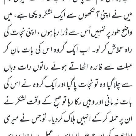
میں نے اپنی آنکھوں سے ایک لشکر دیکھا ہے، میں
واضح طور پر تمہیں اُس سے ڈرا رہا ہوں ، اپنی نجات کی
راہ تلاش کر لو۔ اب ایک گروہ اس کی بات مان کر
مہلت سے فائدہ اٹھاتے ہوئے راتوں رات وہاں
سے چلا گیا وہ تو نجات پا گیا اور ایک گروہ نے اس کی
بات نہ مانی اور وہیں رکا رہا تو صبح کے وقت لشکر نے
ان پر حملہ کر کے انہیں ہلاک کردیا۔ تو جس نے میری