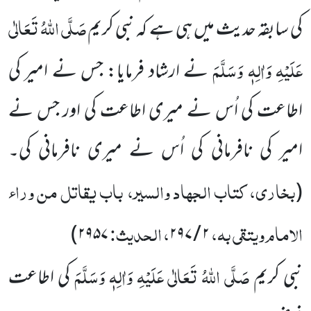
صَلَّی اللہُ تَعَالٰی
کی سابقہ حدیث میں ہی ہے کہ نبی کریم
عَلَیْہِ وَاٰلِہٖ وَسَلَّمَ
نے ارشاد فرمایا: جس نے امیر کی
اطاعت کی اُس نے میری اطاعت کی اور جس نے
امیر کی نافرمانی کی اُس نے میری نافرمانی کی۔
بخاری، کتاب الجہاد والسیر، باب یقاتل من وراء
(
الامام ویتقی بہ،
، الحدیث:
۲۹۵۷)
۲ / ۲۹۷
صَلَّی اللہُ تَعَالٰی عَلَیْہِ وَاٰلِہٖ وَسَلَّمَ
نبی کریم
کی اطاعت