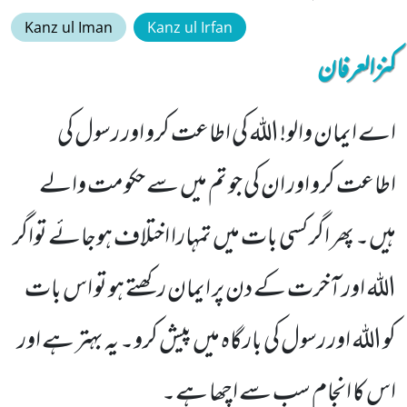
Kanz ul Iman
Kanz ul Irfan
کنزالعرفان
اے ایمان والو! اللہ کی اطاعت کرو اور رسول کی
اطاعت کرو اور ان کی جو تم میں سے حکومت والے
ہیں۔ پھر اگر کسی بات میں تمہارا اختلاف ہوجائے تواگر
اللہ اور آخرت کے دن پر ایمان رکھتے ہو تو اس بات
کو اللہ اور رسول کی بارگاہ میں پیش کرو۔ یہ بہتر ہے اور
اس کا انجام سب سے اچھا ہے۔