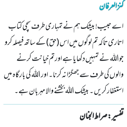
کنزالعرفان
اے حبیب! بیشک ہم نے تمہاری طرف سچی کتاب
اتاری تاکہ تم لوگوں میں اس (حق) کے ساتھ فیصلہ کرو
جواللہ نے تمہیں دکھایا ہے اورتم خیانت کرنے
والوں کی طرف سے جھگڑا نہ کرنا۔ اور اللہ کی بارگاہ میں
استغفار کریں ۔ بیشک اللہ بخشنے والا مہربان ہے۔
تفسیر : ‎صراط الجنان