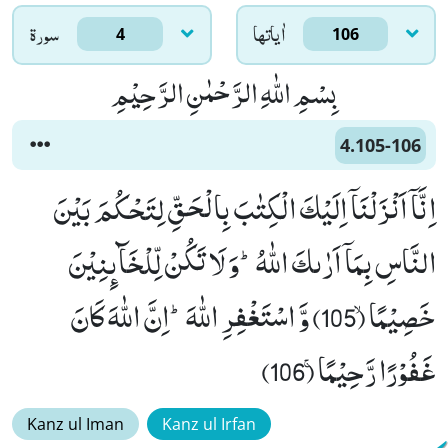
اٰياتها
سورۃ
4
106
بِسْمِ اللّٰهِ الرَّحْمٰنِ الرَّحِیْمِ
4.105-106
اِنَّاۤ اَنْزَلْنَاۤ اِلَیْكَ الْكِتٰبَ بِالْحَقِّ لِتَحْكُمَ بَیْنَ
النَّاسِ بِمَاۤ اَرٰىكَ اللّٰهُؕ-وَ لَا تَكُنْ لِّلْخَآىٕنِیْنَ
خَصِیْمًاۙ (105) وَّ اسْتَغْفِرِ اللّٰهَؕ-اِنَّ اللّٰهَ كَانَ
غَفُوْرًا رَّحِیْمًاۚ (106)
Kanz ul Iman
Kanz ul Irfan