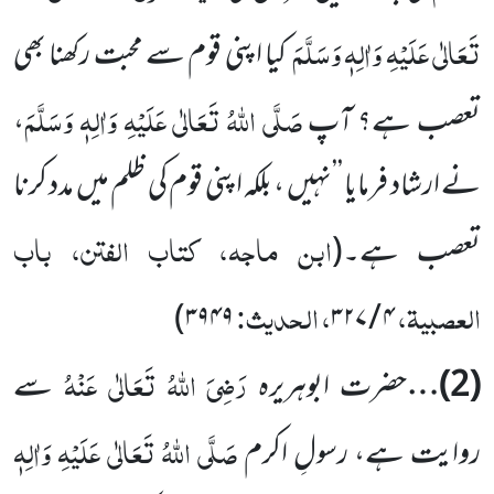
تَعَالٰی عَلَیْہِ وَاٰلِہٖ وَسَلَّمَ
کیا اپنی قوم سے محبت رکھنا بھی
صَلَّی اللہُ تَعَالٰی عَلَیْہِ وَاٰلِہٖ وَسَلَّمَ
تعصب ہے؟ آپ
،
نے ارشاد فرمایا ’’نہیں ، بلکہ اپنی قوم کی ظلم میں مدد کرنا
ابن ماجہ، کتاب الفتن، باب
تعصب ہے۔
(
العصبیۃ،
، الحدیث:
)
۳۹۴۹
۴ / ۳۲۷
رَضِیَ اللہُ تَعَالٰی عَنْہُ
(
2
)…
حضرت ابوہریرہ
سے
صَلَّی اللہُ تَعَالٰی عَلَیْہِ وَاٰلِہٖ
روایت ہے، رسولِ اکرم