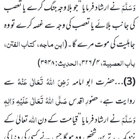
وَسَلَّمَ
نے ارشاد فرمایا ’’جو بلا وجہ جنگ کرے یا تعصب
کی جانب بلائے یا تعصب کی وجہ سے غصہ کرے تو وہ
ابن ماجہ، کتاب الفتن،
جاہلیت کی موت مرے گا۔
(
باب العصبیۃ،
، الحدیث:
)
۳۹۴۸
۴ / ۳۲۶
رَضِیَ اللہُ تَعَالٰی عَنْہُ
(
3
)…
حضرت ابو امامہ
سے
صَلَّی اللہُ تَعَالٰی عَلَیْہِ وَاٰلِہٖ
روایت ہے، حضورِ اقدس
وَسَلَّمَ
اللہ
نے ارشاد فرمایا ’’قیامت کے دن
تعالیٰ کے
نزدیک بد ترین شخص وہ ہو گا جس نے کسی کی دنیا کی