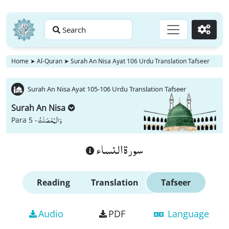
Search
Go
Home
➤
Al-Quran
➤
Surah An Nisa Ayat 106 Urdu Translation Tafseer
Surah An Nisa Ayat 105-106 Urdu Translation Tafseer
Surah An Nisa
وَ الْمُحْصَنٰتُ
Para 5 -
سورة النساء
Reading
Translation
Tafseer
Audio
PDF
Language