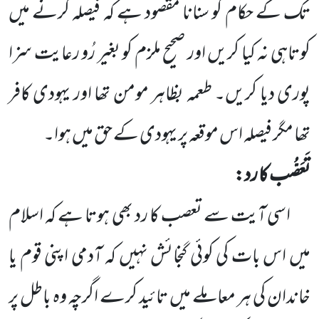
تک کے حکام کو سنانا مقصود ہے کہ فیصلہ کرنے میں
کوتاہی نہ کیا کریں اور صحیح ملزم کو بغیر رُو رعایت سزا
پوری دیا کریں۔ طعمہ بظاہر مومن تھا اور یہودی کافر
تھا مگر فیصلہ اس موقعہ پر یہودی کے حق میں ہوا۔
تَعَصُّب کا رد:
اسی آیت سے تعصب کا رد بھی ہوتا ہے کہ اسلام
میں اس بات کی کوئی گنجائش نہیں کہ آدمی اپنی قوم یا
خاندان کی
ہر معاملے میں تائید کرے اگرچہ وہ باطل پر