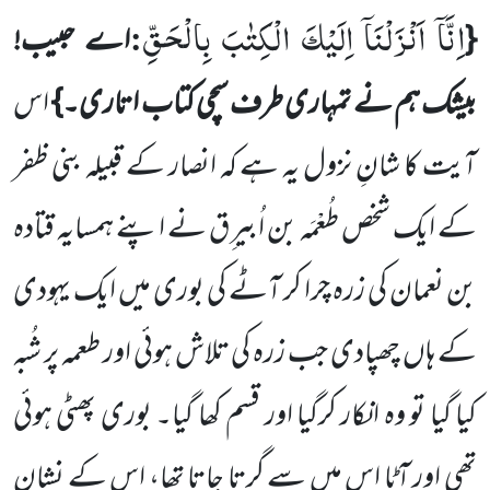
اِنَّاۤ اَنْزَلْنَاۤ اِلَیْكَ الْكِتٰبَ بِالْحَقِّ
:
{
اے حبیب!
بیشک ہم نے تمہاری طرف سچی کتاب اتاری۔}
اس
آیت کا شانِ نزول یہ ہے کہ انصار کے قبیلہ بنی ظفر
کے ایک شخص طُعْمَہ بن اُبیر ِق نے اپنے ہمسایہ قتادہ
بن نعمان کی زرہ چرا کر آٹے کی بوری میں ایک یہودی
کے ہاں چھپادی جب زرہ کی تلاش ہوئی اور طعمہ پر شُبہ
کیا گیا تو وہ انکار کرگیا اور قسم کھا گیا۔ بوری پھٹی ہوئی
تھی اور آٹا اس میں سے گرتا جاتا تھا، اس کے نشان