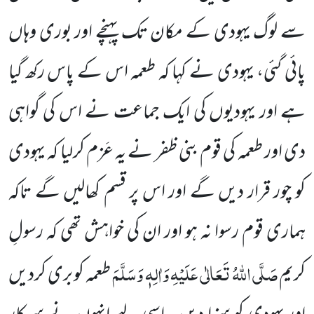
سے لوگ یہودی کے مکان تک پہنچے اور بوری وہاں
پائی گئی، یہودی نے کہا کہ طعمہ اس کے پاس رکھ گیا
ہے اور یہودیوں کی ایک جماعت نے اس کی گواہی
دی اور طعمہ کی قوم بنی ظفر نے یہ عَزم کرلیا کہ یہودی
کو چور قرار دیں گے اور اس پر قسم کھالیں گے تاکہ
ہماری قوم رسوا نہ ہو اور ان کی خواہش تھی کہ رسولِ
صَلَّی اللہُ تَعَالٰی عَلَیْہِ وَاٰلِہٖ وَسَلَّمَ
کریم
طعمہ کو بری کردیں