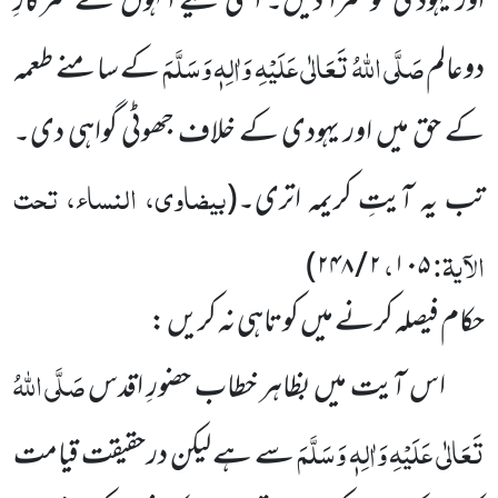
اور یہودی کو سزا دیں۔ اسی لیے انہوں نے سرکارِ
صَلَّی اللہُ تَعَالٰی عَلَیْہِ وَاٰلِہٖ وَسَلَّمَ
دوعالم
کے سامنے طعمہ
کے حق میں اور یہودی کے خلاف جھوٹی گواہی دی۔
بیضاوی، النساء، تحت
تب یہ آیتِ کریمہ اتری۔
(
الآیۃ:
،
)
۲ / ۲۴۸
۱۰۵
حکام فیصلہ کرنے میں کوتاہی نہ کریں :
صَلَّی اللہُ
اس آیت میں بظاہر خطاب حضورِ اقدس
تَعَالٰی عَلَیْہِ وَاٰلِہٖ وَسَلَّمَ
سے ہے لیکن در حقیقت قیامت