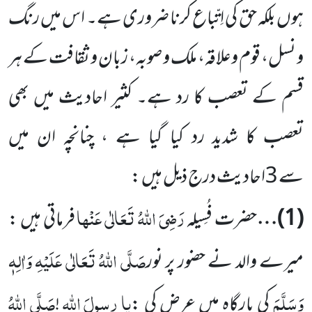
ہوں بلکہ حق کی اِتّباع کرنا ضروری ہے۔ اس میں رنگ
و نسل، قوم وعلاقہ، ملک
و صوبہ، زبان و ثقافت کے ہر
قسم کے تعصب کا رد ہے۔ کثیر احادیث میں بھی
تعصب کا شدید رد کیا گیا ہے ، چنانچہ ان میں
سے
3
احادیث درج ذیل ہیں :
رَضِیَ اللہُ تَعَالٰی عَنْہا
(
1
)…
حضرت فُسِیلہ
فرماتی ہیں :
صَلَّی اللہُ تَعَالٰی عَلَیْہِ وَاٰلِہٖ
میرے والد نے حضور پر نور
وَسَلَّمَ
یا
رسولَ
اللہ
صَلَّی اللہُ
کی بارگاہ
میں عرض کی :
!