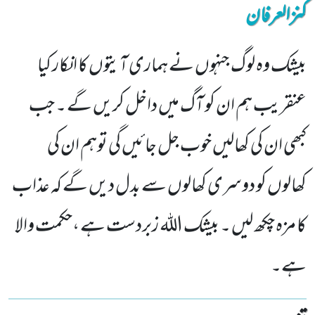
کنزالعرفان
بیشک وہ لوگ جنہوں نے ہماری آیتوں کا انکار کیا
عنقریب ہم ان کو آگ میں داخل کریں گے ۔ جب
کبھی ان کی کھالیں خوب جل جائیں گی توہم ان کی
کھالوں کو دوسری کھالوں سے بدل دیں گے کہ عذاب
کا مزہ چکھ لیں ۔ بیشک اللہ زبردست ہے ،حکمت والا
ہے۔