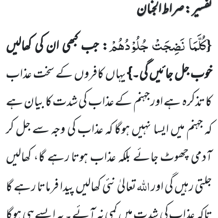
تفسیر : ‎صراط الجنان
كُلَّمَا نَضِجَتْ جُلُوْدُهُمْ
{
: جب کبھی ان کی کھالیں
خوب جل جائیں گی۔}
یہاں کافروں کے سخت عذاب
کا تذکرہ ہے اور جہنم کے عذاب کی شدت کا بیان ہے
کہ جہنم میں ایسا نہیں ہوگا کہ عذاب کی وجہ سے جل کر
آدمی چھوٹ جائے بلکہ عذاب ہوتا رہے گا، کھالیں
اللہ
جلتی رہیں گی اور
تعالیٰ نئی کھالیں پیدا فرماتا رہے گا
تاکہ عذاب کی شدت میں کمی نہ آئے۔ یہ ایسے ہی ہوگا