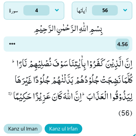
اٰياتها
سورۃ
4
56
بِسْمِ اللّٰهِ الرَّحْمٰنِ الرَّحِیْمِ
4.56
اِنَّ الَّذِیْنَ كَفَرُوْا بِاٰیٰتِنَا سَوْفَ نُصْلِیْهِمْ نَارًاؕ-
كُلَّمَا نَضِجَتْ جُلُوْدُهُمْ بَدَّلْنٰهُمْ جُلُوْدًا غَیْرَهَا
لِیَذُوْقُوا الْعَذَابَؕ-اِنَّ اللّٰهَ كَانَ عَزِیْزًا حَكِیْمًاٛ
(56)
Kanz ul Iman
Kanz ul Irfan