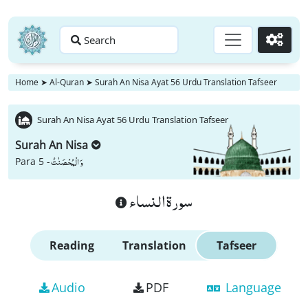
Search
Go
Home
➤
Al-Quran
➤
Surah An Nisa Ayat 56 Urdu Translation Tafseer
Surah An Nisa Ayat 56 Urdu Translation Tafseer
Surah An Nisa
وَ الْمُحْصَنٰتُ
Para 5 -
سورة النساء
Reading
Translation
Tafseer
Audio
PDF
Language