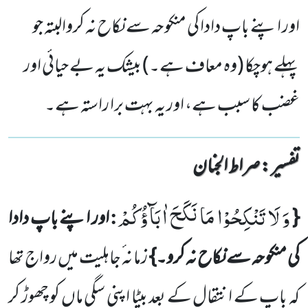
اور اپنے باپ دادا کی منکوحہ سے نکاح نہ کروالبتہ جو
پہلے ہوچکا (وہ معاف ہے۔) بیشک یہ بے حیائی اور
غضب کا سبب ہے، اور یہ بہت برا راستہ ہے۔
تفسیر : ‎صراط الجنان
وَ لَا تَنْكِحُوْا مَا نَكَحَ اٰبَآؤُكُمْ
:
{
اور اپنے باپ دادا
کی منکوحہ سے نکاح نہ کرو۔}
زما نہ ٔجاہلیت میں رواج تھا
کہ باپ کے انتقال کے بعد بیٹا اپنی سگی ماں کو چھوڑ کر