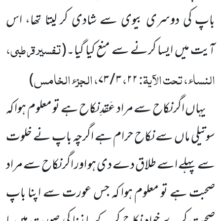
باپ کی دوسری بیوی سے شادی کر لیتا تھا، اس
تفسیر قرطبی،
آیت میں ایسا کرنے سے منع کیا گیا۔
(
النساء، تحت الآیۃ:
،
، الجزء الخامس
)
۳ / ۷۳
۲۲
یہاں اگر نکاح سے مراد عَقدِ نکاح ہے تو معلوم ہوا کہ
سوتیلی ماں سے نکاح حرام ہے اگرچہ باپ نے خلوت
سے پہلے اسے طلاق دے دی ہو اور اگر نکاح سے مراد
صحبت ہے تو معلوم ہوا کہ جس عورت سے اپنا باپ