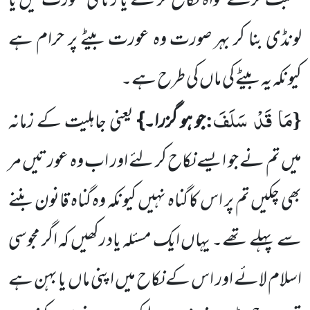
صحبت کرے خواہ نکاح کر کے یا زنا کی صورت میں یا
لونڈی بنا کر بہر صورت وہ عورت بیٹے پر حرام ہے
کیونکہ یہ بیٹے کی ماں کی طرح ہے۔
مَا قَدْ سَلَفَ
:
{
جو ہو گزرا۔}
یعنی جاہلیت کے زمانہ
میں تم نے جو ایسے نکاح کر لئے اور اب وہ عورتیں مر
بھی چکیں تم پر اس کا گناہ نہیں کیونکہ وہ گناہ قانون بننے
سے پہلے تھے۔ یہاں ایک مسئلہ یاد رکھیں کہ اگر مجوسی
اسلام لائے اور اس کے نکاح میں اپنی ماں یا بہن ہے