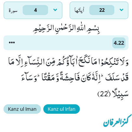
اٰياتها
سورۃ
4
22
بِسْمِ اللّٰهِ الرَّحْمٰنِ الرَّحِیْمِ
4.22
وَ لَا تَنْكِحُوْا مَا نَكَحَ اٰبَآؤُكُمْ مِّنَ النِّسَآءِ اِلَّا مَا
قَدْ سَلَفَؕ-اِنَّهٗ كَانَ فَاحِشَةً وَّ مَقْتًاؕ-وَ سَآءَ
سَبِیْلًا۠ (22)
Kanz ul Iman
Kanz ul Irfan
کنزالعرفان