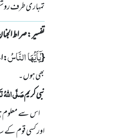
تمہاری طرف روشن
تفسیر : ‎صراط الجنان
یٰۤاَیُّهَا النَّاسُ
{
: ا
بھی ہوں۔
صَلَّی اللہُ تَع
نبی کریم
اس سے معلوم ہوا ک
اور کسی قوم کے سا