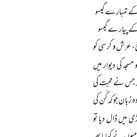
کے تمہارے گیسو
کے پیارے گیسو
، عرش و کرسی کو
مسجد کی دیوار میں
کہ جس نے محبت کی
ہ زبان جو کہ کُن کی
ی میں ڈال دیا تو
میوں نے کھایا پھر