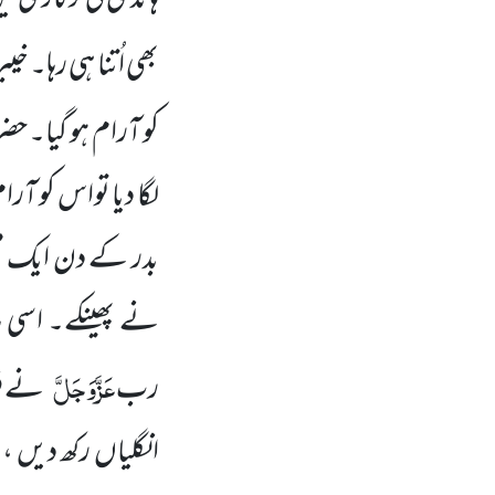
بھی اُتنا ہی رہا۔ خ
کو آرام ہو گیا۔
لگا دیا تواس کو آرا
بدر کے دن ایک مٹھی
نے پھینکے۔ اسی ہ
عَزَّوَجَلَّ
رب
نے فر
انگلیاں رکھ دیں 