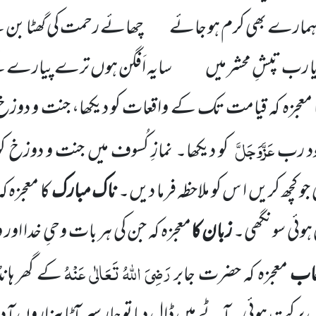
 ہمارے بھی کرم ہو جائے چھائے رحمت کی گھٹا بن 
ہ یا رب تپشِ محشر میں سایہ اَفگن ہوں ترے پیارے 
 معجزہ کہ قیامت تک کے واقعات کو دیکھا، جنت و دوزخ
عَزَّوَجَلَّ
 خود رب
کو دیکھا۔ نمازِ کُسوف میں جنت و دوزخ کو 
جو کچھ کریں ا س کو ملاحظہ فرما دیں۔
ناک مبارک
کا معجزہ 
 ہوئی سونگھی۔
زبان کا
معجزہ کہ جن کی ہر بات وحیِ خدا اور و
رَضِیَ اللہُ تَعَالٰی عَنْہُ
ُعاب
معجزہ کہ حضرت جابر
کے گھر ہانڈ
ں برکت ہوئی۔ آٹے میں ڈال دیا تو چار سیر آٹا ہزاروں آد