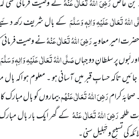
رَضِیَ اللہُ تَعَالٰی عَنْہُ
و بن عاص
نے وصیت فرمائی تھی ک
َی اللہُ تَعَالٰی عَلَیْہِ وَاٰلِہٖ وَسَلَّمَ
کے بال شریف رکھ دئیے جا
رَضِیَ اللہُ تَعَالٰی عَنْہُ
ضرت امیر معاویہ
نے وصیت فرمائی 
صَلَّی اللہُ تَعَالٰی عَلَیْہِ وَاٰلِہٖ وَسَلَّمَ
ر لَبوں پر سلطانِ دو جہاں
ک
یں تاکہ حسابِ قبر میں آسانی ہو ۔ معلوم ہو اکہ بال م
رَضِیَ اللہُ تَعَالٰی عَنْہُم
حابۂ کرام
بیماروں کو بال مبارک کا غ
رَضِیَ اللہُ تَعَالٰی عَنْہُ
 طلحہ
کے گھر ایک بار بال مبارک پ
 کی تسبیح و تَہلیل سنی۔