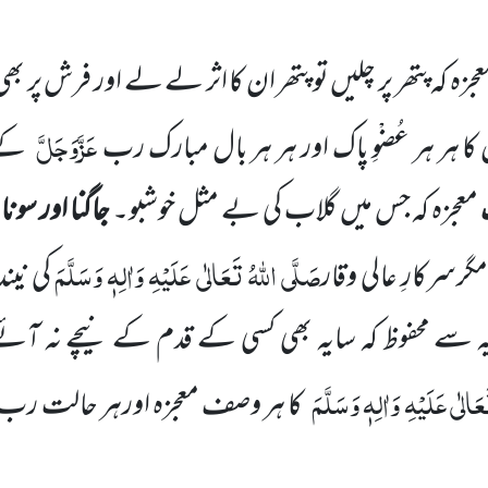
جزہ کہ پتھر پر چلیں تو پتھر ان کا اثر لے لے اور فرش پر ب
عَزَّوَجَلَّ
ا ہر ہر عُضْوِ پاک اور ہر ہر بال مبارک رب
کے 
معجزہ کہ جس میں گلاب کی بے مثل خوشبو۔
جاگنا اور سونا
م
صَلَّی اللہُ تَعَالٰی عَلَیْہِ وَاٰلِہٖ وَسَلَّمَ
گرسرکارِ عالی وقار
کی نین
ہ سے محفوظ کہ سایہ بھی کسی کے قدم کے نیچے نہ آئے
َالٰی عَلَیْہِ وَاٰلِہٖ وَسَلَّمَ
کا ہر وصف معجزہ اورہر حالت رب ت