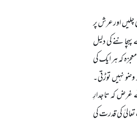
ھی چلیں اور عرش پر
پہچاننے کی دلیل
عجزہ کہ ہر ایک کی
د وضو نہیں توڑتی۔
 غرض کہ تاجدارِ
عالیٰ کی قدرت کی