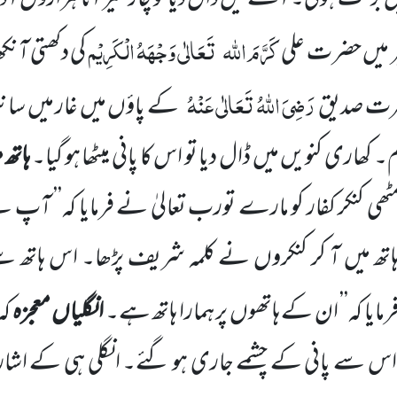
کَرَّمَ اللہ
تَعَالٰی وَجْہَہُ الْکَرِیْم
یبر میں حضر ت علی
کی دکھتی آنکھ 
رَضِیَ اللہُ تَعَالٰی عَنْہُ
 حضرت صدیق
کے پاؤں میں غار میں سا
م۔ کھاری کنویں میں ڈال دیا تو اس کا پانی میٹھا ہو گیا۔
ہاتھ
 کنکر کفار کو مارے تورب تعالیٰ نے فرمایا کہ’’ آپ نے 
اتھ میں آ کر کنکروں نے کلمہ شریف پڑھا۔ اس ہاتھ سے
مایا کہ’’ ان کے ہاتھوں پر ہمارا ہاتھ ہے۔
انگلیاں معجزہ
کہ
، اس سے پانی کے چشمے جاری ہو گئے۔ انگلی ہی کے اش