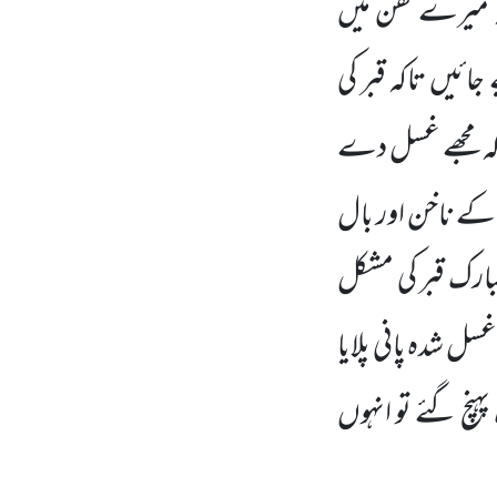
ہ میرے کفن میں
ئیں تاکہ قبر کی
کہ مجھے غسل دے
ے ناخن اور بال
بارک قبر کی مشکل
سل شدہ پانی پلایا
ہنچ گئے تو انہوں