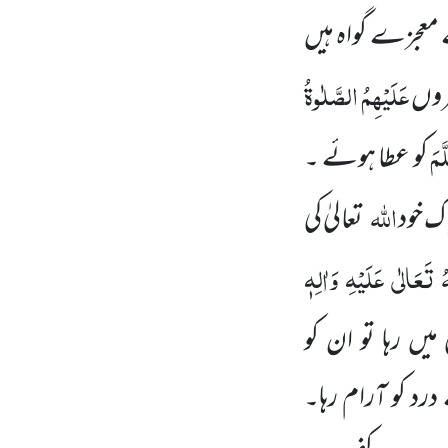
 معجزے گواہ ہیں
عَلَیْہِمُ الصَّلٰوۃُ
بروں
َمَ
کو عطا ہوئے ۔
اللہ
اک خود
تعالیٰ کی
 تَعَالٰی عَلَیْہِ وَاٰلِہٖ
میں رہا تو ان کو
رد کو آرام رہا۔