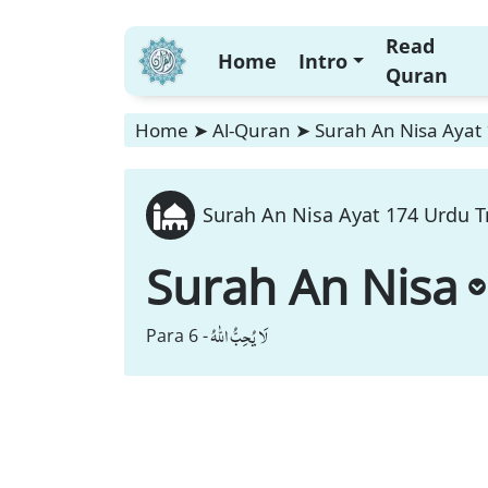
Read
Home
Intro
Quran
Home
➤
Al-Quran
➤
Surah An Nisa Ayat 
Surah An Nisa Ayat 174 Urdu T
Surah An Nisa
لَا یُحِبُّ اللّٰهُ
Para 6 -