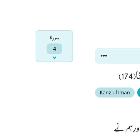
سورۃ
4
174)
Kanz ul Iman
ور ہم نے