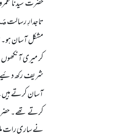
حضرت سیدنا عمر
صَلّ
تاجدارِ رسالت
مشکل آسان ہو۔ ح
کر میری آنکھوں او
شریف رکھ دئیے جائ
آسان کرتے ہیں۔ ص
کرتے تھے۔ حضرت
نے ساری رات ملائکہ