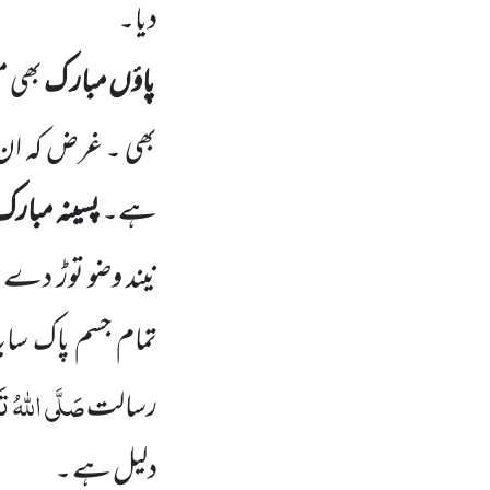
دیا۔
پاؤں مبار ک
بھی مع
بھی ۔ غرض کہ ان ک
ہے۔
پسینہ مبارک
نیند وضو توڑ دے م
تمام جسم پاک سای
صَلَّی اللہُ تَع
رسالت
دلیل ہے ۔