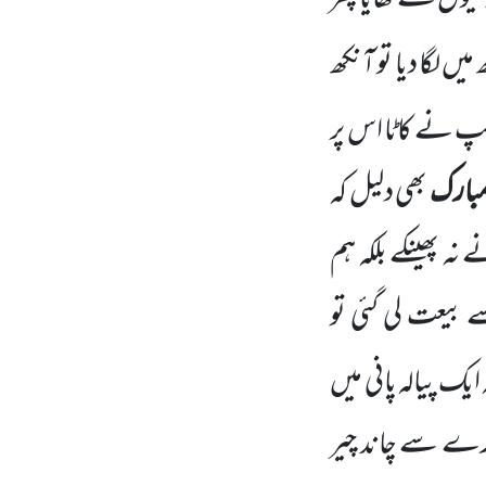
میں لگا دیا تو آنکھ
نپ نے کاٹا اس پر
 مبارک
بھی دلیل کہ
نہ پھینکے بلکہ ہم
 بیعت لی گئی تو
 ایک پیالہ پانی میں
ارے سے چاند چیر