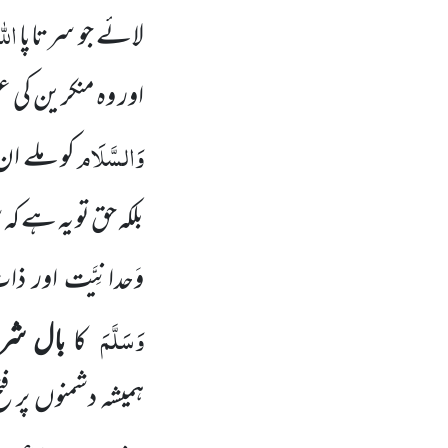
الل
لائے جو سرتاپا
اور وہ منکرین کی 
وَالسَّلَام
کو ملے ان 
بلکہ حق تو یہ ہے کہ 
وَحدانِیَّت اور ذ
وَسَلَّمَ
کا
بال شر
ہمیشہ دشمنوں پر ف