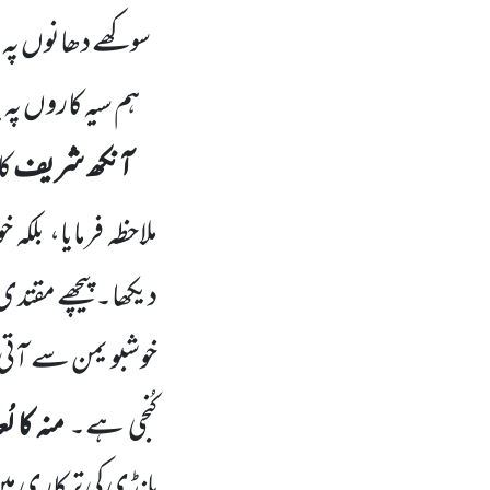
سوکھے دھانوں پہ
ہم سیہ کاروں پ
آنکھ شریف
کا
ملاحظہ فرمایا، بلکہ
دیکھا۔ پیچھے مقتدی 
خوشبو یمن سے آتی
کُنجی ہے۔
منہ کا ل
ہانڈی کی ترکاری می