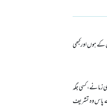
 کے ہوں اورکبھی
ی زمانے، کسی جگہ
ارے پاس وہ تشریف