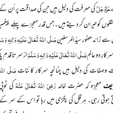
ہ
عَزَّوَجَلَّ
کی معرفت کی دلیل ہیں جن کی صداقت پر اُن کے
عقلوں کو حیران کر دیتے ہیں۔ جس قدر معجزے پہلے پیغم
صَلَّی اللہُ تَعَالٰی عَلَیْہِ وَاٰلِہٖ وَسَلّ
سے زائد حضور سیدُالمرسلین
صَلَّی اللہُ تَعَالٰی عَلَیْہِ وَاٰلِہٖ وَسَلَّمَ
سرکارِ دو عالم
از سر تا قدمِ پ
صَلَّی اللہُ
ات وصِفات کی دلیل ہیں چنانچہ سرکارِ کائنات
رَضِیَ اللہُ تَعَالٰی عَنْہُ
یف
معجزہ کہ حضرت خالد
کی ٹوپی 
تح ہوتی رہی۔ ہرقل کی پگڑی میں رہا تو اس کے سر کے د