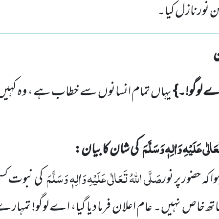
 نورنازل کیا۔
ے لوگو!۔}
یہاں تمام انسانوں سے خطاب ہے ، وہ کہیں
َالٰی عَلَیْہِ وَاٰلِہٖ وَسَلَّمَ
کی شان کا بیان:
صَلَّی اللہُ تَعَالٰی عَلَیْہِ وَاٰلِہٖ وَسَلَّمَ
ہ حضور پر نور
کی نبوت کس
تھ خاص نہیں۔ عام اعلان فرما دیا گیا، اے لوگو! تمہ