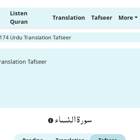
Listen
Translation
Tafseer
More
Quran
174 Urdu Translation Tafseer
ranslation Tafseer
سورة النساء