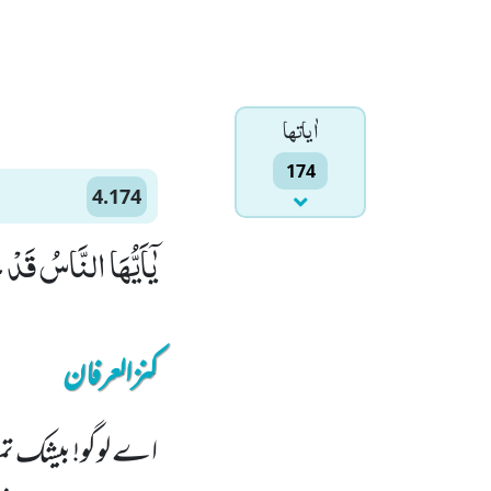
اٰياتها
174
4.174
یٰۤاَیُّهَا النَّاسُ قَدْ ج
کنزالعرفان
اے لوگو! بیشک ت