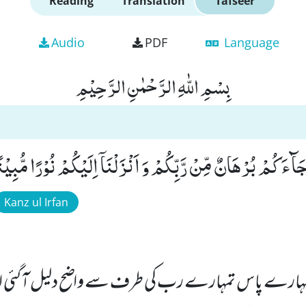
Reading
Translation
Tafseer
Audio
PDF
Language
بِسْمِ اللّٰهِ الرَّحْمٰنِ الرَّحِیْمِ
َآءَكُمْ بُرْهَانٌ مِّنْ رَّبِّكُمْ وَ اَنْزَلْنَاۤ اِلَیْكُمْ نُوْرًا مُّبِیْنًا(
Kanz ul Irfan
مہارے پاس تمہارے رب کی طرف سے واضح دلیل آگئی ا