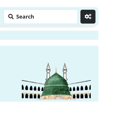
Search
Go