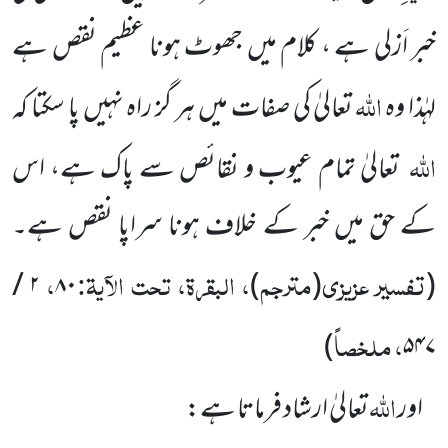
خبر اَزلی ہے ، کلام میں جھوٹ ہونا عظیم نقص ہے
اللہ
لہٰذا وہ
تعالیٰ کی صفات میں ہر گز راہ نہیں پا سکتا کہ
اللہ
تعالیٰ تمام عیوب و نقائص سے پاک ہے، اس
کے حق میں خبر کے خلاف ہونا سراپا نقص ہے۔
تفسیر عزیزی
مترجم
، البقرۃ، تحت الآیۃ:
،
۲ /
۸۰
)
(
(
، ملخصاً
)
۵۴۷
اللہ
اور
تعالیٰ ارشاد فرماتا ہے: