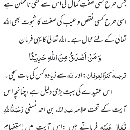
جس طرح کسی صفتِ کمال کی اس سے نفی ناممکن ہے
اللہ
اسی طرح کسی نقص و عیب کی صفت کا ثبوت بھی
اللہ
تعالیٰ کے لئے محال ہے۔
تعالیٰ کا یہی فرمان
وَ مَنْ اَصْدَقُ مِنَ اللّٰهِ حَدِیْثًا
ترجمہ
کنزُالعِرفان
اللہ
:اور
سے زیادہ کس کی بات سچی۔
ا س عقیدے کی بہت بڑی دلیل ہے ،چنانچہ اس
عبداللہ
رَحْمَۃُاللہِ
آیت کے تحت علامہ
بن احمد نسفی
تَعَالٰی عَلَیْہِ
فرماتے ہیں :اس آیت میں اِستِفہامِ