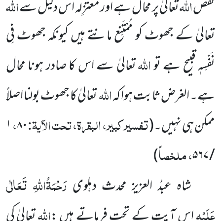
اللہ
اللہ
نقص
تعالیٰ پر محال ہے اور مُعتَزِلہ اس دلیل سے
تعالیٰ کے جھوٹ کو مُمْتَنِع مانتے ہیں کیونکہ جھوٹ فِی
اللہ
نَفْسِہٖ قبیح ہے تو
تعالیٰ سے اس کا صادر ہونا محال
اللہ
ہے۔ الغرض ثابت ہوا کہ
تعالیٰ کا جھوٹ بولنا اصلاً
تفسیر کبیر، البقرۃ، تحت الآیۃ:
،
ممکن ہی نہیں۔
(
۸۰
۱
، ملخصاً
)
/ ۵۶۷
رَحْمَۃُاللہِ تَعَالٰی
شاہ عبدُ العزیز محدث دہلوی
عَلَیْہِ
اللہ
اس آیت کے تحت فرماتے ہیں :
تعالیٰ کی