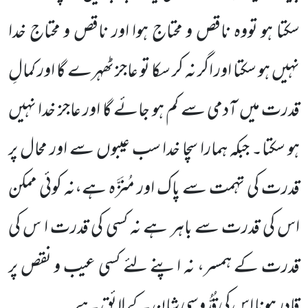
سکتا ہو تووہ ناقص و محتاج ہوا اور ناقص و محتاج خدا
نہیں ہو سکتا اور اگر نہ کر سکا تو عاجز ٹھہرے گا اور کمالِ
قدرت میں آدمی سے کم ہو جائے گا اور عاجز خدا نہیں
ہو سکتا۔ جبکہ ہمارا سچا خدا سب عیبوں سے اور محال پر
قدرت کی تہمت سے پاک اور مُنَزَّہ ہے،نہ کوئی ممکن
اس کی قدرت سے باہر ہے نہ کسی کی قدرت ا س کی
قدرت کے ہمسر، نہ اپنے لئے کسی عیب و نقص پر
قادر ہونا اس کی قُدُّوسی شان کے لائق ہے۔