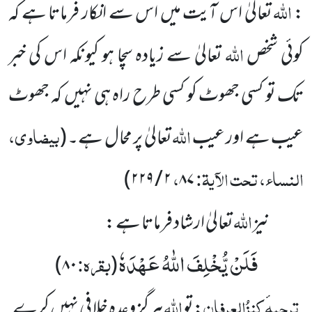
اللہ
:
تعالیٰ اس آیت میں اس سے انکار فرماتا ہے کہ
اللہ
کوئی شخص
تعالیٰ سے زیادہ سچا ہو کیونکہ اس کی خبر
تک تو کسی جھوٹ کو کسی طرح راہ ہی نہیں کہ جھوٹ
اللہ
بیضاوی،
عیب ہے اور عیب
تعالیٰ پر محال ہے۔
(
النساء، تحت الآیۃ:
،
۲ / ۲۲۹)
۸۷
اللہ
نیز
تعالیٰ ارشاد فرماتا ہے :
فَلَنْ یُّخْلِفَ اللّٰهُ عَهْدَهٗ
بقرہ:
۸۰)
(
ترجمہ
کنزُالعِرفان
اللہ
:تو
ہرگز وعدہ خلافی نہیں کرے