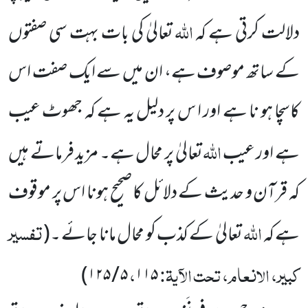
اللہ
دلالت کرتی ہے کہ
تعالیٰ کی بات بہت سی صفتوں
کے ساتھ موصوف ہے، ان میں سے ایک صفت اس
کاسچا ہو نا ہے اور ا س پر دلیل یہ ہے کہ جھوٹ عیب
اللہ
ہے اور عیب
تعالیٰ پر محال ہے۔ مزید فرماتے ہیں
کہ قرآن و حدیث کے دلائل کا صحیح ہونا اس پر موقوف
اللہ
تفسیر
ہے کہ
تعالیٰ کے کذب کو محال مانا جائے ۔
(
کبیر، الانعام، تحت الآیۃ:
،
۵ / ۱۲۵)
۱۱۵