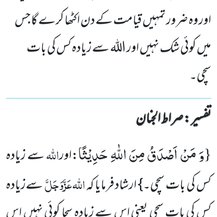
اور وہ ضرور تمہیں قیامت کے دن اکٹھا کرے گا جس
میں کوئی شک نہیں اور اللہ سے زیادہ کس کی بات
سچی۔
تفسیر : ‎صراط الجنان
وَ مَنْ اَصْدَقُ مِنَ اللّٰهِ حَدِیْثًا
{
اللہ
:اور
سے زیادہ
اللہ
عَزَّوَجَلَّ
کس کی بات سچی۔} ارشاد فرمایا کہ
سےزیادہ
کس کی بات سچی یعنی اس سے زیادہ سچا کوئی نہیں اس