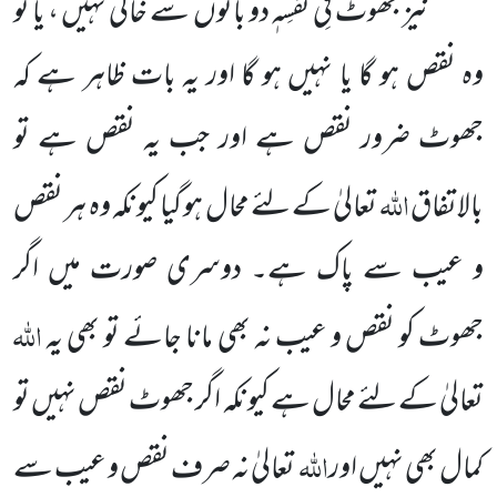
نیز جھوٹ فِی نَفسِہٖ دو باتوں سے خالی نہیں ، یا تو
وہ نقص ہو گا یا نہیں ہو گا اور یہ بات ظاہر ہے کہ
جھوٹ ضرور نقص ہے اور جب یہ نقص ہے تو
اللہ
بالاتفاق
تعالیٰ کے لئے محال ہو گیا کیونکہ وہ ہر نقص
و عیب سے پاک ہے۔ دوسری صورت میں اگر
اللہ
جھوٹ کو نقص و عیب نہ بھی مانا جائے تو بھی یہ
تعالیٰ کے لئے محال ہے کیونکہ اگر جھوٹ نقص نہیں تو
اللہ
کمال بھی نہیں اور
تعالیٰ نہ صرف نقص و عیب سے