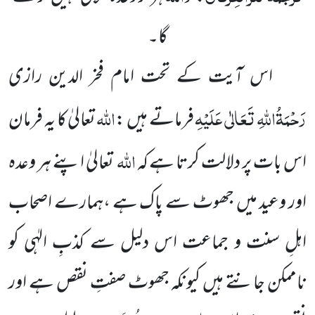
گا۔
اس آیت کے تحت امام فخر الدین رازی
رَحْمَۃُاللہِ تَعَالٰی عَلَیْہِ
اللہ
فرماتے ہیں :
تعالیٰ کا یہ فرمان
اللہ
اس بات پر دلالت کرتا ہے کہ
تعالیٰ اپنے ہر وعدہ
اور وعید میں جھوٹ سے پاک ہے ،ہمارے اصحاب
اہلِ سنت و جماعت اس دلیل سے کذبِ الہٰی کو
ناممکن جانتے ہیں کیونکہ جھوٹ صفتِ نقص ہے اور