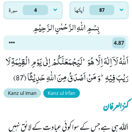
اٰياتها
سورۃ
4
87
بِسْمِ اللّٰهِ الرَّحْمٰنِ الرَّحِیْمِ
4.87
اَللّٰهُ لَاۤ اِلٰهَ اِلَّا هُوَؕ-لَیَجْمَعَنَّكُمْ اِلٰى یَوْمِ الْقِیٰمَةِ لَا
رَیْبَ فِیْهِؕ-وَ مَنْ اَصْدَقُ مِنَ اللّٰهِ حَدِیْثًا۠ (87)
Kanz ul Iman
Kanz ul Irfan
کنزالعرفان
اللہ ہی ہے جس کے سوا کوئی عبادت کے لائق نہیں