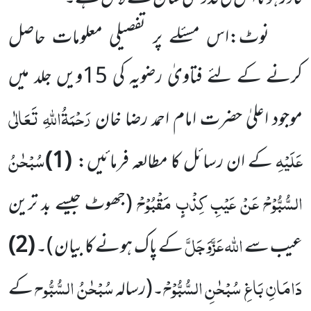
نوٹ:اس مسئلے پر تفصیلی معلومات حاصل
کرنے کے لئے فتاویٰ رضویہ کی 15ویں جلد میں
رَحْمَۃُاللہِ تَعَالٰی
موجود اعلیٰ حضرت امام احمد رضا خان
عَلَیْہِ
سُبْحٰنُ
کے ان رسائل کا مطالعہ فرمائیں:
(1)
السُّبُّوْحْ عَنْ عَیْبِ کِذْبٍ مَقْبُوْحْ
(جھوٹ جیسے بد ترین
اللہ عَزَّوَجَلَّ
عیب سے
کے پاک ہونے کا بیان )
۔
(2)
دَامَانِ بَاغِ سُبْحٰنِ السُّبُّوْحْ
سُبْحٰنُ السُّبُّوح
۔
(رسالہ
کے