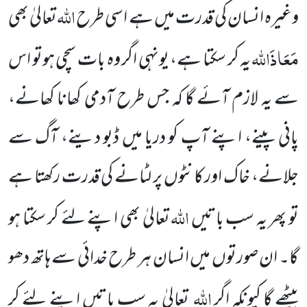
اللہ
وغیرہ انسان کی قدرت میں ہے اسی طرح
تعالیٰ بھی
مَعَاذَاللہ
یہ کر سکتا ہے، یونہی اگر وہ بات سچی ہوتو اس
سے یہ لازم آئے گا کہ جس طرح آدمی کھانا کھانے،
پانی پینے، اپنے آپ کو دریا میں ڈبو دینے، آگ سے
جلانے، خاک اور کانٹوں پر لٹانے کی قدرت رکھتا ہے
اللہ
تو پھر یہ سب باتیں
تعالیٰ بھی اپنے لئے کر سکتا ہو
گا۔ ان صورتوں میں انسان ہر طرح خدائی سے ہاتھ دھو
اللہ
بیٹھے گا کیونکہ اگر
تعالیٰ یہ سب باتیں اپنے لئے کر