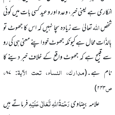
انکاری ہے یعنی خبر، وعدہ اور وعید کسی بات میں کوئی
اللہ
شخص
تعالیٰ سے زیادہ سچا نہیں کہ اس کا جھوٹ تو
بِالذَّات محال ہے کیونکہ جھوٹ خود اپنے معنی ہی کی رو
سے قبیح ہے کہ جھوٹ واقع کے خلاف خبر دینے کا
مدارک، النساء، تحت الآیۃ:
،
نام ہے۔
(
۸۷
ص
۲۴۳)
رَحْمَۃُاللہِ تَعَالٰی عَلَیْہِ
علامہ بیضاوی
فرماتے ہیں