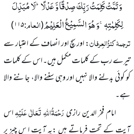
وَ تَمَّتْ كَلِمَتُ رَبِّكَ صِدْقًا وَّ عَدْلًاؕ-لَا مُبَدِّلَ
لِكَلِمٰتِهٖۚ-وَ هُوَ السَّمِیْعُ الْعَلِیْمُ
انعام:
۱۱۵)
(
ترجمۂ
کنزُالعِرفان
: اور سچ اور انصاف کے اعتبار سے
تیرے رب کے کلمات مکمل ہیں۔ اس کے کلمات
کو کوئی بدلنے والا نہیں اور وہی سننے والا، جاننے والا
ہے۔
رَحْمَۃُاللہِ تَعَالٰی عَلَیْہِ
امام فخر الدین رازی
اس
آیت کے تحت فرماتے ہیں :یہ آیت ا س چیز پر