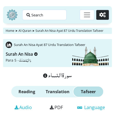
Search
Go
Home
➤
Al-Quran
➤
Surah An Nisa Ayat 87 Urdu Translation Tafseer
Surah An Nisa Ayat 87 Urdu Translation Tafseer
Surah An Nisa
وَ الْمُحْصَنٰتُ
Para 5 -
سورة النساء
Reading
Translation
Tafseer
Audio
PDF
Language