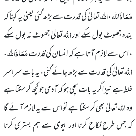
مَعَاذَاللہ
اللہ
،
تعالیٰ کی قدرت سے بڑھ گئی یعنی یہ کہنا کہ
اللہ
بندہ جھوٹ بول سکے اور
تعالیٰ جھوٹ نہ بول سکے
مَعَاذَاللہ
، اس سے لازم آتا ہے کہ انسان کی قدرت
،
اللہ
تعالیٰ کی قدرت سے بڑھ جائے گئی، یہ بات سراسر
غلط ہے نیز اگر یہ بات سچی ہو کہ آدمی جو کچھ کر سکتا ہے
اللہ
وہ
تعالیٰ بھی کر سکتا ہے تو اس سے یہ لازم آئے گا
کہ جس طرح نکاح کرنا اور بیوی سے ہم بستری کرنا