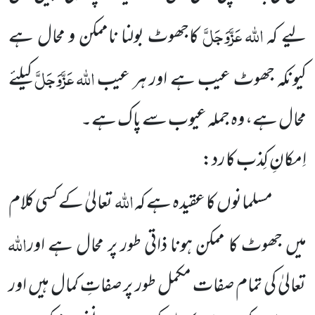
اللہ
عَزَّوَجَلَّ
لیے کہ
کاجھوٹ بولنا ناممکن و محال ہے
اللہ
عَزَّوَجَلَّ
کیونکہ جھوٹ عیب ہے اور ہر عیب
کیلئے
محال ہے، وہ جملہ عیوب سے پاک ہے۔
اِمکانِ کِذب کا رد:
اللہ
مسلمانوں کا عقیدہ ہے کہ
تعالیٰ کے کسی کلام
اللہ
میں جھوٹ کا ممکن ہونا ذاتی طور پر محال ہے اور
تعالیٰ کی تمام صفات مکمل طور پر صفاتِ کمال ہیں اور