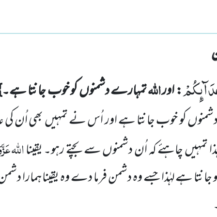
َعْدَآىٕكُمْ
اللہ
: اور
تمہارے دشمنوں کو خوب جانتا ہے۔}
شمنوں
کو خوب جانتا ہے اور اُس نے تمہیں بھی اُن کی
اللہ
عَزَّ
ٰذا تمہیں چاہئے کہ اُن دشمنوں سے بچتے
رہو۔ یقینا
انتا ہے لہٰذا جسے وہ دشمن فرما دے وہ یقینا ہمارا دش
۔