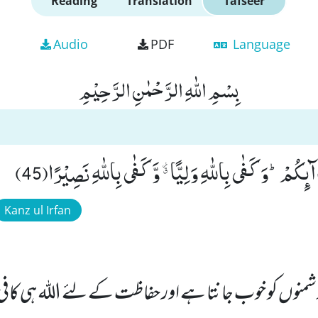
Reading
Translation
Tafseer
Audio
PDF
Language
بِسْمِ اللّٰهِ الرَّحْمٰنِ الرَّحِیْمِ
آىٕكُمْؕ-وَ كَفٰى بِاللّٰهِ وَلِیًّا ﱪ وَّ كَفٰى بِاللّٰهِ نَصِیْرًا(45)
Kanz ul Irfan
شمنوں کو خوب جانتا ہے اور حفاظت کے لئے اللہ ہی کافی 