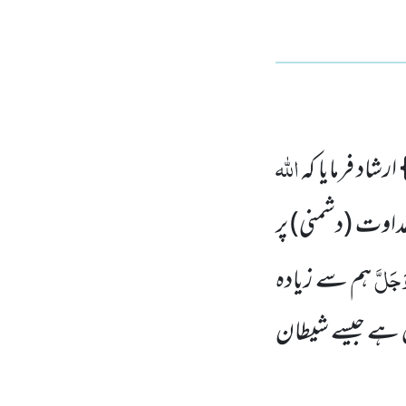
اللہ
ارشاد فرمایا کہ
 عداوت
(دشمنی)
پر
وَجَلَّ
ہم سے زیادہ
من ہے جیسے شیطان