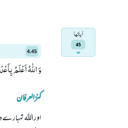
اٰياتها
45
4.45
وَ اللّٰهُ اَعْلَمُ بِاَعْدَ
کنزالعرفان
اور اللہ تمہارے د