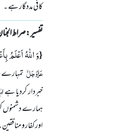
کافی مددگار ہے ۔
تفسیر : ‎صراط الجنان
وَ اللّٰهُ اَعْلَمُ بِا
{
عَزَّوَجَلَّ
تمہارے د
خبردار کردیا ہے لہ
ہمارے دشمنوں کو ج
اور کفار و منافقین