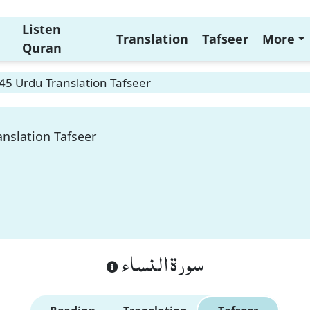
Listen
Translation
Tafseer
More
Quran
45 Urdu Translation Tafseer
nslation Tafseer
سورة النساء