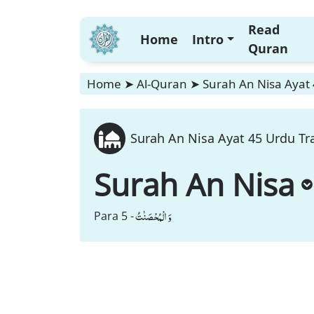
Read
Home
Intro
Quran
Home
➤
Al-Quran
➤
Surah An Nisa Ayat 
Surah An Nisa Ayat 45 Urdu Tra
Surah An Nisa
وَ الْمُحْصَنٰتُ
Para 5 -