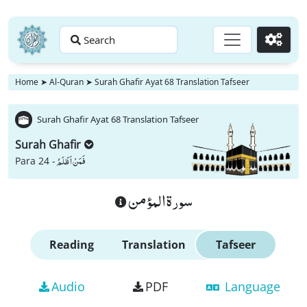
Search
Go
Home
➤
Al-Quran
➤
Surah Ghafir Ayat 68 Translation Tafseer
Surah Ghafir Ayat 68 Translation Tafseer
Surah Ghafir
فَمَنْ اَظْلَمُ
Para 24 -
سورة المؤمن
Reading
Translation
Tafseer
Audio
PDF
Language