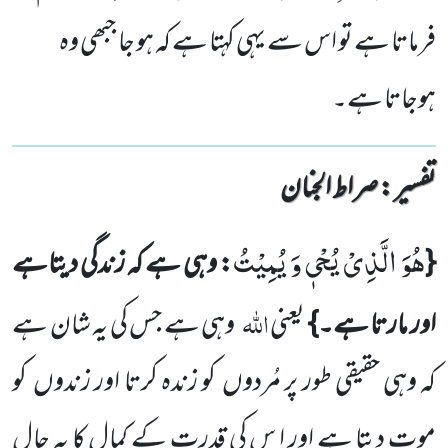
فرماتا ہے تو اس سے یہی کہتا ہے کہ ہو جا جبھی وہ
ہوجاتا ہے۔
تفسیر : ‎صراط الجنان
هُوَ الَّذِیْ یُحْیٖ وَ یُمِیْتُ
{
: وہی ہے کہ زندگی دیتاہے
اللہ
اور مارتا ہے۔}
یعنی
وہی ہے جس کی یہ شان ہے
کہ وہی حقیقی طور پر مُردوں کو زندہ کرتا اور زندوں کو
موت دیتا ہے اور ا س کی قدرت کے کمال کا یہ حال