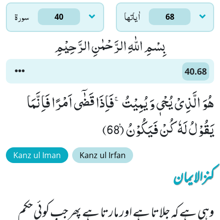
اٰياتها
سورۃ
40
68
بِسْمِ اللّٰهِ الرَّحْمٰنِ الرَّحِیْمِ
40.68
هُوَ الَّذِیْ یُحْیٖ وَ یُمِیْتُۚ-فَاِذَا قَضٰۤى اَمْرًا فَاِنَّمَا
یَقُوْلُ لَهٗ كُنْ فَیَكُوْنُ۠ (68)
Kanz ul Iman
Kanz ul Irfan
کنزالایمان
وہی ہے کہ جِلاتا ہے اور مارتا ہے پھر جب کوئی حکم