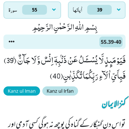
اٰياتها
سورۃ
55
39
بِسْمِ اللّٰهِ الرَّحْمٰنِ الرَّحِیْمِ
55.39-40
فَیَوْمَىٕذٍ لَّا یُسْــٴَـلُ عَنْ ذَنْۢبِهٖۤ اِنْسٌ وَّ لَا جَآنٌّۚ (39)
فَبِاَیِّ اٰلَآءِ رَبِّكُمَا تُكَذِّبٰنِ(40)
Kanz ul Iman
Kanz ul Irfan
کنزالایمان
تو اس دن گنہگار کے گناہ کی پوچھ نہ ہوگی کسی آدمی اور