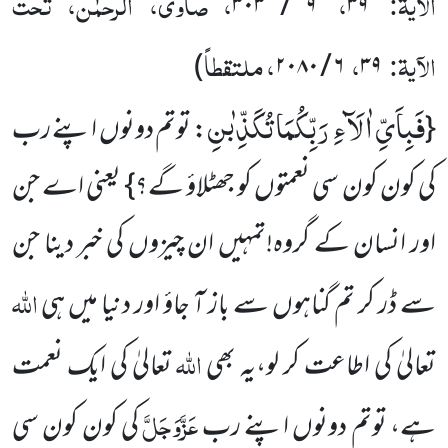
الآیۃ:
،
، صاوی، الرحمٰن، تحت
۹ / ۳۰۳
۳۹
الآیۃ:
،
، ملتقطاً
)
۶ / ۲۰۸۰
۳۹
فَبِاَیِّ اٰلَآءِ رَبِّكُمَا تُكَذِّبٰنِ
{
: توتم دونوں اپنے رب
کی کون کون سی نعمتوں کو جھٹلاؤ گے؟} یعنی اے جن
اور انسان کے گروہ!تمہیں ان چیزوں کی خبر دینا جن
اللہ
سے ڈر کر تم گناہوں سے باز آ جاؤ اور دنیا میں ہی
اللہ
تعالیٰ کی اطاعت کر لو،یہ بھی
تعالیٰ کی ایک نعمت
عَزَّوَجَلَّ
ہے، توتم دونوں اپنے رب
کی کون کون سی