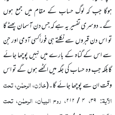
ہوگا جب کہ لوگ حساب کے مقام میں جمع ہوں
گے۔ دوسری تفسیر یہ ہے کہ جس دن آسمان پھٹے گا
تو اس دن قبروں سے نکلتے ہی فوراًکسی آدمی اور جن
سے اس کے گناہ کے بارے میں نہیں پوچھا جائے
گابلکہ جب وہ حساب کی جگہ میں اکٹھے ہوں گے تو اس
خازن، الرحمٰن، تحت
وقت ان سے پوچھا جائے گا۔
(
الآیۃ:
،
، روح البیان، الرحمٰن، تحت
۴ / ۲۱۲
۳۹