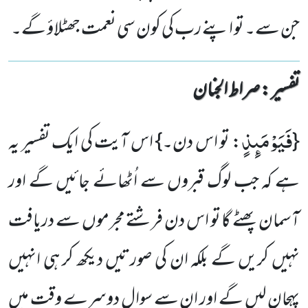
جن سے۔ تو اپنے رب کی کون سی نعمت جھٹلاؤ گے۔
تفسیر : ‎صراط الجنان
فَیَوْمَىٕذٍ
{
: تو اس دن۔} اس آیت کی ایک تفسیر یہ
ہے کہ جب لوگ قبروں سے اُٹھائے جائیں گے اور
آسمان پھٹے گا تو اس دن فرشتے مجرموں سے دریافت
نہیں کریں گے بلکہ ان کی صورتیں دیکھ کر ہی انہیں
پہچان لیں گے اور ان سے سوال دوسرے وقت میں