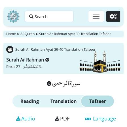
Search
Go
Home
➤
Al-Quran
➤
Surah Ar Rahman Ayat 39 Translation Tafseer
Surah Ar Rahman Ayat 39-40 Translation Tafseer
Surah Ar Rahman
قَالَ فَمَا خَطْبُكُمْ
Para 27 -
سورة الرحمن
Reading
Translation
Tafseer
Audio
PDF
Language